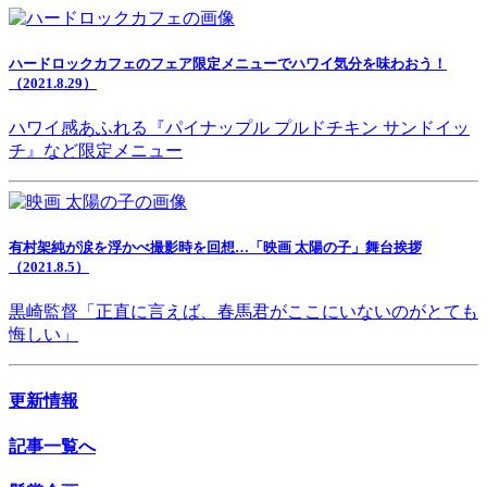
ハードロックカフェのフェア限定メニューでハワイ気分を味わおう！
（2021.8.29）
ハワイ感あふれる『パイナップル プルドチキン サンドイッ
チ』など限定メニュー
有村架純が涙を浮かべ撮影時を回想…「映画 太陽の子」舞台挨拶
（2021.8.5）
黒崎監督「正直に言えば、春馬君がここにいないのがとても
悔しい」
更新情報
記事一覧へ