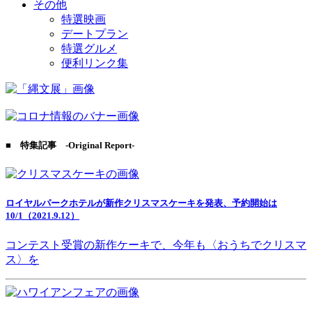
その他
特選映画
デートプラン
特選グルメ
便利リンク集
■ 特集記事 -Original Report-
ロイヤルパークホテルが新作クリスマスケーキを発表、予約開始は
10/1（2021.9.12）
コンテスト受賞の新作ケーキで、今年も〈おうちでクリスマ
ス〉を