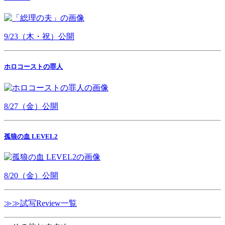
9/23（木・祝）公開
ホロコーストの罪人
8/27（金）公開
孤狼の血 LEVEL2
8/20（金）公開
≫≫試写Review一覧