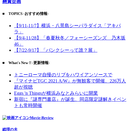
懸賞企画
■ TOPICS -おすすめ情報-
【9/11-11/7】横浜・八景島シーパラダイス「アキパ
ラ」
【9/4-11/28】「春夏秋冬／フォーシーズンズ 乃木坂
46」
【7/22-9/17】「バンクシーって誰？展」
■ What's New !! -更新情報-
トニーローマ自慢のリブをハワイアンソースで
『マイナビTGC 2021 A/W』が無観客で開催、226万人
超が視聴
Eggs 'n Thingsが横浜みなとみらいに開業
新宿に『謎専門書店』が誕生、同店限定謎解きイベン
トも常時開催
Movie-Review
総理の夫