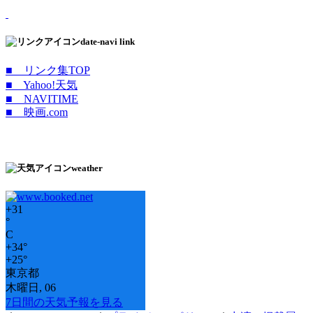
date-navi link
■ リンク集TOP
■ Yahoo!天気
■ NAVITIME
■ 映画.com
weather
+
31
°
C
+
34°
+
25°
東京都
木曜日, 06
7日間の天気予報を見る