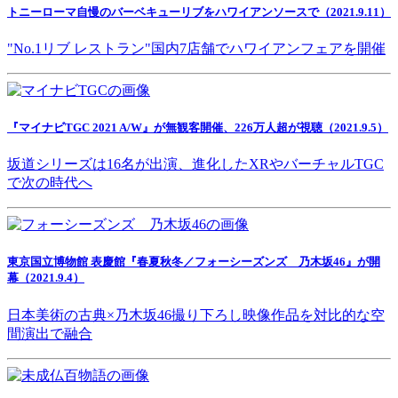
トニーローマ自慢のバーベキューリブをハワイアンソースで（2021.9.11）
"No.1リブ レストラン"国内7店舗でハワイアンフェアを開催
『マイナビTGC 2021 A/W』が無観客開催、226万人超が視聴（2021.9.5）
坂道シリーズは16名が出演、進化したXRやバーチャルTGC
で次の時代へ
東京国立博物館 表慶館『春夏秋冬／フォーシーズンズ 乃木坂46』が開
幕（2021.9.4）
日本美術の古典×乃木坂46撮り下ろし映像作品を対比的な空
間演出で融合