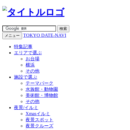
TOKYO DATE-NAVI
メニュー
特集記事
エリアで選ぶ
お台場
横浜
その他
施設で選ぶ
テーマパーク
水族館・動物園
美術館・博物館
その他
夜景/イルミ
Xmasイルミ
夜景スポット
夜景クルーズ