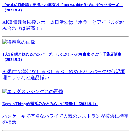
『未成仏百物語』出演の小栗有以『100%の怖がり方にガッツポーズ』
（2021.9.4）
AKB48舞台挨拶レポ、坂口渚沙は『ホラーとアイドルの組
み合わせは最高！』
1人1台鍋と飲めるハンバーグ、しゃぶしゃぶ将泰庵 そごう千葉店誕生
（2021.9.3）
A5和牛の贅沢なしゃぶしゃぶ。飲めるハンバーグや低温調
理ユッケなど逸品揃い
Eggs 'n Thingsが横浜みなとみらいに登場！（2021.9.1）
パンケーキで有名なハワイで人気のレストランが横浜に待望
の復活