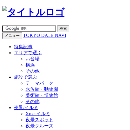
TOKYO DATE-NAVI
メニュー
特集記事
エリアで選ぶ
お台場
横浜
その他
施設で選ぶ
テーマパーク
水族館・動物園
美術館・博物館
その他
夜景/イルミ
Xmasイルミ
夜景スポット
夜景クルーズ