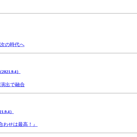
で次の時代へ
1.9.4）
間演出で融合
9.4）
み合わせは最高！』