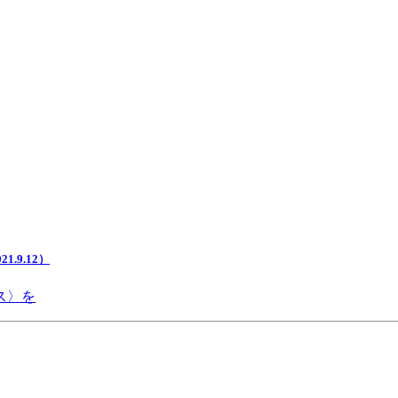
.9.12）
ス〉を