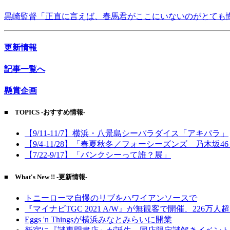
黒崎監督「正直に言えば、春馬君がここにいないのがとても
更新情報
記事一覧へ
懸賞企画
■ TOPICS -おすすめ情報-
【9/11-11/7】横浜・八景島シーパラダイス「アキパラ」
【9/4-11/28】「春夏秋冬／フォーシーズンズ 乃木坂4
【7/22-9/17】「バンクシーって誰？展」
■ What's New !! -更新情報-
トニーローマ自慢のリブをハワイアンソースで
『マイナビTGC 2021 A/W』が無観客で開催、226万人
Eggs 'n Thingsが横浜みなとみらいに開業