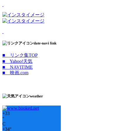
date-navi link
■ リンク集TOP
■ Yahoo!天気
■ NAVITIME
■ 映画.com
weather
+
33
°
C
+
34°