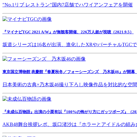
"No.1リブ レストラン"国内7店舗でハワイアンフェアを開催
『マイナビTGC 2021 A/W』が無観客開催、226万人超が視聴（2021.9.5）
坂道シリーズは16名が出演、進化したXRやバーチャルTGC
東京国立博物館 表慶館『春夏秋冬／フォーシーズンズ 乃木坂46』が開幕（202
日本美術の古典×乃木坂46撮り下ろし映像作品を対比的な空
『未成仏百物語』出演の小栗有以『100%の怖がり方にガッツポーズ』（2021.
AKB48舞台挨拶レポ、坂口渚沙は『ホラーとアイドルの組