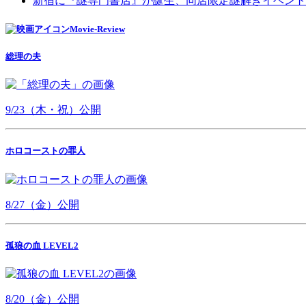
新宿に『謎専門書店』が誕生、同店限定謎解きイベント
Movie-Review
総理の夫
9/23（木・祝）公開
ホロコーストの罪人
8/27（金）公開
孤狼の血 LEVEL2
8/20（金）公開