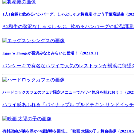
1人1台鍋と飲めるハンバーグ、しゃぶしゃぶ将泰庵 そごう千葉店誕生（2021.
A5和牛の贅沢なしゃぶしゃぶ。飲めるハンバーグや低温調理
Eggs 'n Thingsが横浜みなとみらいに登場！（2021.9.1）
パンケーキで有名なハワイで人気のレストランが横浜に待望
ハードロックカフェのフェア限定メニューでハワイ気分を味わおう！（2021.8
ハワイ感あふれる『パイナップル プルドチキン サンドイッ
有村架純が涙を浮かべ撮影時を回想…「映画 太陽の子」舞台挨拶（2021.8.