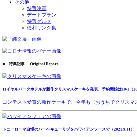
その他
特選映画
デートプラン
特選グルメ
便利リンク集
■ 特集記事 -Original Report-
ロイヤルパークホテルが新作クリスマスケーキを発表、予約開始は10/1（2021
コンテスト受賞の新作ケーキで、今年も〈おうちでクリスマ
トニーローマ自慢のバーベキューリブをハワイアンソースで（2021.9.11）