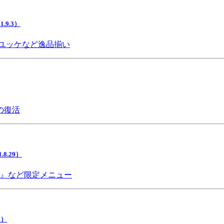
9.3）
ユッケなど逸品揃い
の復活
.29）
チ』など限定メニュー
5）