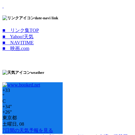
date-navi link
■ リンク集TOP
■ Yahoo!天気
■ NAVITIME
■ 映画.com
weather
+
33
°
C
+
34°
+
26°
東京都
土曜日, 08
7日間の天気予報を見る