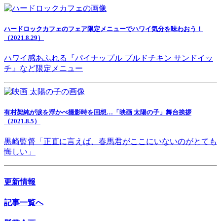
ハードロックカフェのフェア限定メニューでハワイ気分を味わおう！
（2021.8.29）
ハワイ感あふれる『パイナップル プルドチキン サンドイッ
チ』など限定メニュー
有村架純が涙を浮かべ撮影時を回想…「映画 太陽の子」舞台挨拶
（2021.8.5）
黒崎監督「正直に言えば、春馬君がここにいないのがとても
悔しい」
更新情報
記事一覧へ