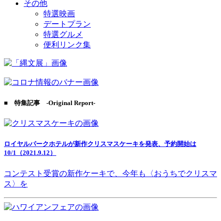
その他
特選映画
デートプラン
特選グルメ
便利リンク集
■ 特集記事 -Original Report-
ロイヤルパークホテルが新作クリスマスケーキを発表、予約開始は
10/1（2021.9.12）
コンテスト受賞の新作ケーキで、今年も〈おうちでクリスマ
ス〉を