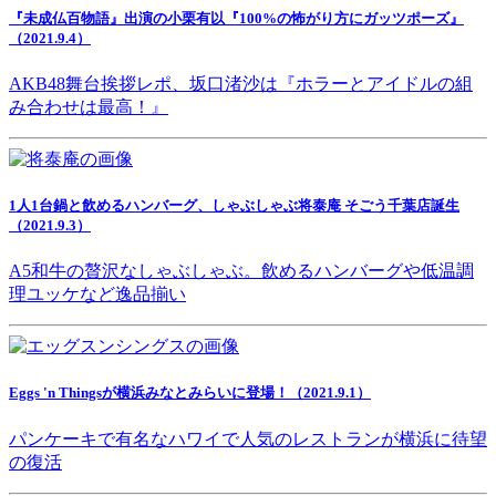
『未成仏百物語』出演の小栗有以『100%の怖がり方にガッツポーズ』
（2021.9.4）
AKB48舞台挨拶レポ、坂口渚沙は『ホラーとアイドルの組
み合わせは最高！』
1人1台鍋と飲めるハンバーグ、しゃぶしゃぶ将泰庵 そごう千葉店誕生
（2021.9.3）
A5和牛の贅沢なしゃぶしゃぶ。飲めるハンバーグや低温調
理ユッケなど逸品揃い
Eggs 'n Thingsが横浜みなとみらいに登場！（2021.9.1）
パンケーキで有名なハワイで人気のレストランが横浜に待望
の復活