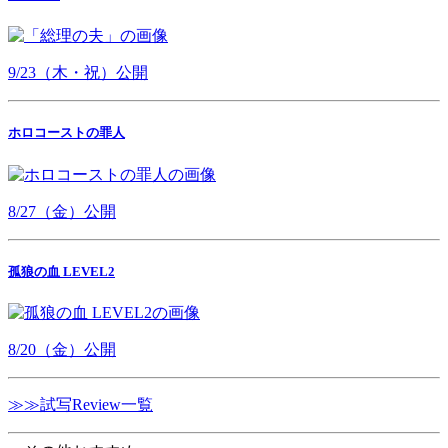
9/23（木・祝）公開
ホロコーストの罪人
8/27（金）公開
孤狼の血 LEVEL2
8/20（金）公開
≫≫試写Review一覧