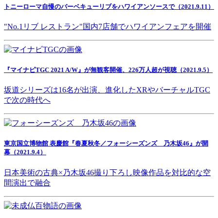
トニーローマ自慢のバーベキューリブをハワイアンソースで（2021.9.11）
"No.1リブ レストラン"国内7店舗でハワイアンフェアを開催
『マイナビTGC 2021 A/W』が無観客開催、226万人超が視聴（2021.9.5）
坂道シリーズは16名が出演、進化したXRやバーチャルTGC
で次の時代へ
東京国立博物館 表慶館『春夏秋冬／フォーシーズンズ 乃木坂46』が開
幕（2021.9.4）
日本美術の古典×乃木坂46撮り下ろし映像作品を対比的な空
間演出で融合