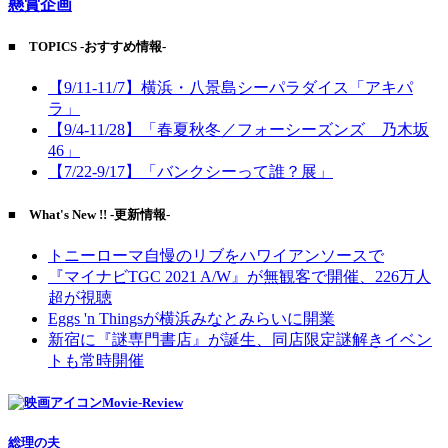
懸賞企画
■ TOPICS -おすすめ情報-
【9/11-11/7】横浜・八景島シーパラダイス「アキパ
ラ」
【9/4-11/28】「春夏秋冬／フォーシーズンズ 乃木坂
46」
【7/22-9/17】「バンクシーって誰？展」
■ What's New !! -更新情報-
トニーローマ自慢のリブをハワイアンソースで
『マイナビTGC 2021 A/W』が無観客で開催、226万人
超が視聴
Eggs 'n Thingsが横浜みなとみらいに開業
新宿に『謎専門書店』が誕生、同店限定謎解きイベン
トも常時開催
Movie-Review
総理の夫