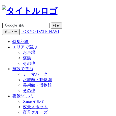
TOKYO DATE-NAVI
メニュー
特集記事
エリアで選ぶ
お台場
横浜
その他
施設で選ぶ
テーマパーク
水族館・動物園
美術館・博物館
その他
夜景/イルミ
Xmasイルミ
夜景スポット
夜景クルーズ