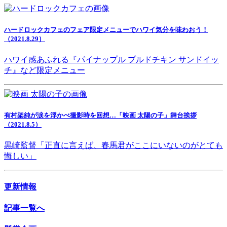
ハードロックカフェのフェア限定メニューでハワイ気分を味わおう！
（2021.8.29）
ハワイ感あふれる『パイナップル プルドチキン サンドイッ
チ』など限定メニュー
有村架純が涙を浮かべ撮影時を回想…「映画 太陽の子」舞台挨拶
（2021.8.5）
黒崎監督「正直に言えば、春馬君がここにいないのがとても
悔しい」
更新情報
記事一覧へ