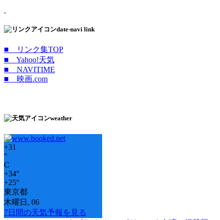
date-navi link
■ リンク集TOP
■ Yahoo!天気
■ NAVITIME
■ 映画.com
weather
+
31
°
C
+
34°
+
25°
東京都
木曜日, 06
7日間の天気予報を見る