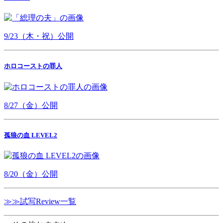
9/23（木・祝）公開
ホロコーストの罪人
8/27（金）公開
孤狼の血 LEVEL2
8/20（金）公開
≫≫試写Review一覧