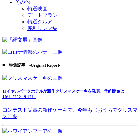
その他
特選映画
デートプラン
特選グルメ
便利リンク集
■ 特集記事 -Original Report-
ロイヤルパークホテルが新作クリスマスケーキを発表、予約開始は
10/1（2021.9.12）
コンテスト受賞の新作ケーキで、今年も〈おうちでクリスマ
ス〉を