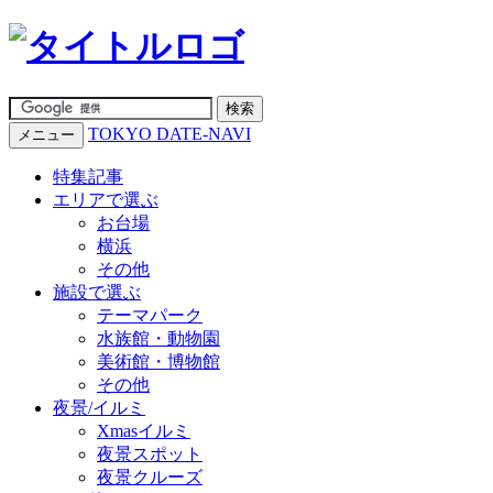
TOKYO DATE-NAVI
メニュー
特集記事
エリアで選ぶ
お台場
横浜
その他
施設で選ぶ
テーマパーク
水族館・動物園
美術館・博物館
その他
夜景/イルミ
Xmasイルミ
夜景スポット
夜景クルーズ