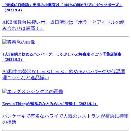
『未成仏百物語』出演の小栗有以『100%の怖がり方にガッツポーズ』
（2021.9.4）
AKB48舞台挨拶レポ、坂口渚沙は『ホラーとアイドルの組
み合わせは最高！』
1人1台鍋と飲めるハンバーグ、しゃぶしゃぶ将泰庵 そごう千葉店誕生
（2021.9.3）
A5和牛の贅沢なしゃぶしゃぶ。飲めるハンバーグや低温調
理ユッケなど逸品揃い
Eggs 'n Thingsが横浜みなとみらいに登場！（2021.9.1）
パンケーキで有名なハワイで人気のレストランが横浜に待望
の復活