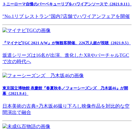
トニーローマ自慢のバーベキューリブをハワイアンソースで（2021.9.11）
"No.1リブ レストラン"国内7店舗でハワイアンフェアを開催
『マイナビTGC 2021 A/W』が無観客開催、226万人超が視聴（2021.9.5）
坂道シリーズは16名が出演、進化したXRやバーチャルTGC
で次の時代へ
東京国立博物館 表慶館『春夏秋冬／フォーシーズンズ 乃木坂46』が開
幕（2021.9.4）
日本美術の古典×乃木坂46撮り下ろし映像作品を対比的な空
間演出で融合