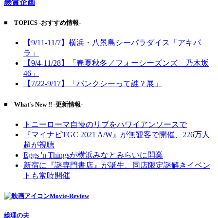
懸賞企画
■ TOPICS -おすすめ情報-
【9/11-11/7】横浜・八景島シーパラダイス「アキパ
ラ」
【9/4-11/28】「春夏秋冬／フォーシーズンズ 乃木坂
46」
【7/22-9/17】「バンクシーって誰？展」
■ What's New !! -更新情報-
トニーローマ自慢のリブをハワイアンソースで
『マイナビTGC 2021 A/W』が無観客で開催、226万人
超が視聴
Eggs 'n Thingsが横浜みなとみらいに開業
新宿に『謎専門書店』が誕生、同店限定謎解きイベン
トも常時開催
Movie-Review
総理の夫