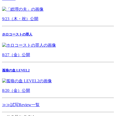
9/23（木・祝）公開
ホロコーストの罪人
8/27（金）公開
孤狼の血 LEVEL2
8/20（金）公開
≫≫試写Review一覧