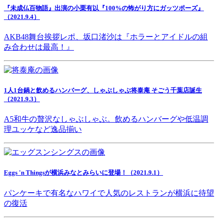
『未成仏百物語』出演の小栗有以『100%の怖がり方にガッツポーズ』
（2021.9.4）
AKB48舞台挨拶レポ、坂口渚沙は『ホラーとアイドルの組
み合わせは最高！』
1人1台鍋と飲めるハンバーグ、しゃぶしゃぶ将泰庵 そごう千葉店誕生
（2021.9.3）
A5和牛の贅沢なしゃぶしゃぶ。飲めるハンバーグや低温調
理ユッケなど逸品揃い
Eggs 'n Thingsが横浜みなとみらいに登場！（2021.9.1）
パンケーキで有名なハワイで人気のレストランが横浜に待望
の復活