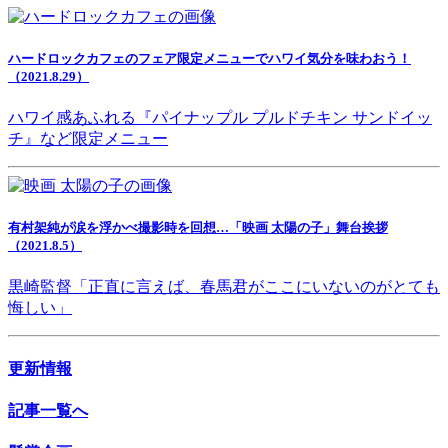
ハードロックカフェのフェア限定メニューでハワイ気分を味わおう！
（2021.8.29）
ハワイ感あふれる『パイナップル プルドチキン サンドイッ
チ』など限定メニュー
有村架純が涙を浮かべ撮影時を回想…「映画 太陽の子」舞台挨拶
（2021.8.5）
黒崎監督「正直に言えば、春馬君がここにいないのがとても
悔しい」
更新情報
記事一覧へ