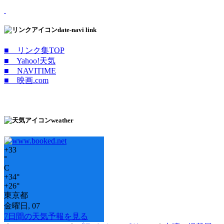
date-navi link
■ リンク集TOP
■ Yahoo!天気
■ NAVITIME
■ 映画.com
weather
+
33
°
C
+
34°
+
26°
東京都
金曜日, 07
7日間の天気予報を見る