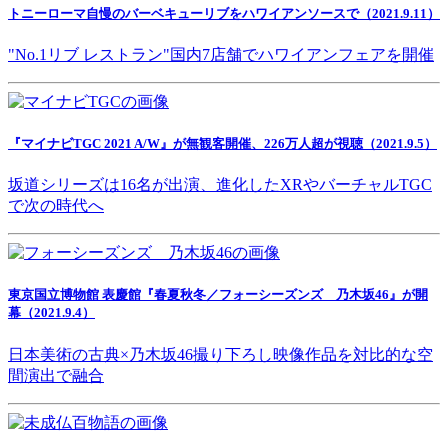
トニーローマ自慢のバーベキューリブをハワイアンソースで（2021.9.11）
"No.1リブ レストラン"国内7店舗でハワイアンフェアを開催
『マイナビTGC 2021 A/W』が無観客開催、226万人超が視聴（2021.9.5）
坂道シリーズは16名が出演、進化したXRやバーチャルTGC
で次の時代へ
東京国立博物館 表慶館『春夏秋冬／フォーシーズンズ 乃木坂46』が開
幕（2021.9.4）
日本美術の古典×乃木坂46撮り下ろし映像作品を対比的な空
間演出で融合