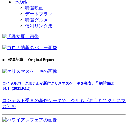
その他
特選映画
デートプラン
特選グルメ
便利リンク集
■ 特集記事 -Original Report-
ロイヤルパークホテルが新作クリスマスケーキを発表、予約開始は
10/1（2021.9.12）
コンテスト受賞の新作ケーキで、今年も〈おうちでクリスマ
ス〉を