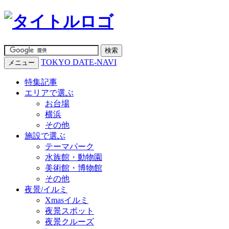
TOKYO DATE-NAVI
メニュー
特集記事
エリアで選ぶ
お台場
横浜
その他
施設で選ぶ
テーマパーク
水族館・動物園
美術館・博物館
その他
夜景/イルミ
Xmasイルミ
夜景スポット
夜景クルーズ