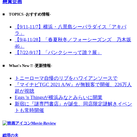
懸賞企画
■ TOPICS -おすすめ情報-
【9/11-11/7】横浜・八景島シーパラダイス「アキパ
ラ」
【9/4-11/28】「春夏秋冬／フォーシーズンズ 乃木坂
46」
【7/22-9/17】「バンクシーって誰？展」
■ What's New !! -更新情報-
トニーローマ自慢のリブをハワイアンソースで
『マイナビTGC 2021 A/W』が無観客で開催、226万人
超が視聴
Eggs 'n Thingsが横浜みなとみらいに開業
新宿に『謎専門書店』が誕生、同店限定謎解きイベン
トも常時開催
Movie-Review
総理の夫