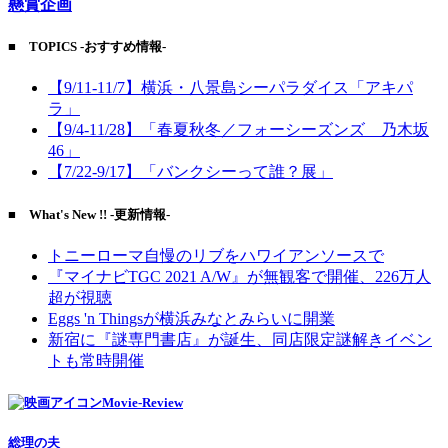
懸賞企画
■ TOPICS -おすすめ情報-
【9/11-11/7】横浜・八景島シーパラダイス「アキパ
ラ」
【9/4-11/28】「春夏秋冬／フォーシーズンズ 乃木坂
46」
【7/22-9/17】「バンクシーって誰？展」
■ What's New !! -更新情報-
トニーローマ自慢のリブをハワイアンソースで
『マイナビTGC 2021 A/W』が無観客で開催、226万人
超が視聴
Eggs 'n Thingsが横浜みなとみらいに開業
新宿に『謎専門書店』が誕生、同店限定謎解きイベン
トも常時開催
Movie-Review
総理の夫