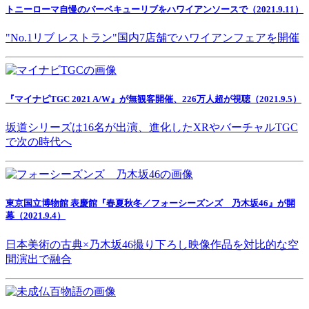
トニーローマ自慢のバーベキューリブをハワイアンソースで（2021.9.11）
"No.1リブ レストラン"国内7店舗でハワイアンフェアを開催
『マイナビTGC 2021 A/W』が無観客開催、226万人超が視聴（2021.9.5）
坂道シリーズは16名が出演、進化したXRやバーチャルTGC
で次の時代へ
東京国立博物館 表慶館『春夏秋冬／フォーシーズンズ 乃木坂46』が開
幕（2021.9.4）
日本美術の古典×乃木坂46撮り下ろし映像作品を対比的な空
間演出で融合