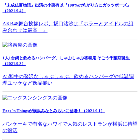
『未成仏百物語』出演の小栗有以『100%の怖がり方にガッツポーズ』
（2021.9.4）
AKB48舞台挨拶レポ、坂口渚沙は『ホラーとアイドルの組
み合わせは最高！』
1人1台鍋と飲めるハンバーグ、しゃぶしゃぶ将泰庵 そごう千葉店誕生
（2021.9.3）
A5和牛の贅沢なしゃぶしゃぶ。飲めるハンバーグや低温調
理ユッケなど逸品揃い
Eggs 'n Thingsが横浜みなとみらいに登場！（2021.9.1）
パンケーキで有名なハワイで人気のレストランが横浜に待望
の復活