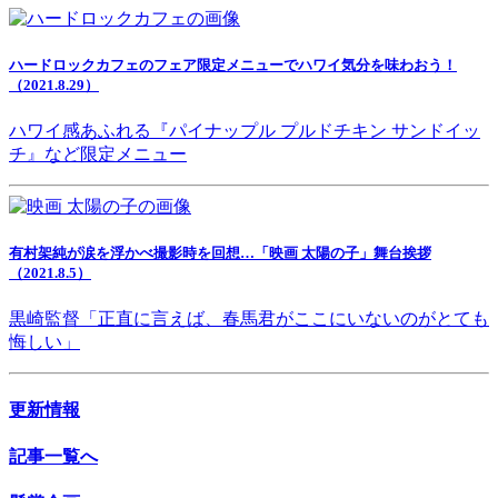
ハードロックカフェのフェア限定メニューでハワイ気分を味わおう！
（2021.8.29）
ハワイ感あふれる『パイナップル プルドチキン サンドイッ
チ』など限定メニュー
有村架純が涙を浮かべ撮影時を回想…「映画 太陽の子」舞台挨拶
（2021.8.5）
黒崎監督「正直に言えば、春馬君がここにいないのがとても
悔しい」
更新情報
記事一覧へ