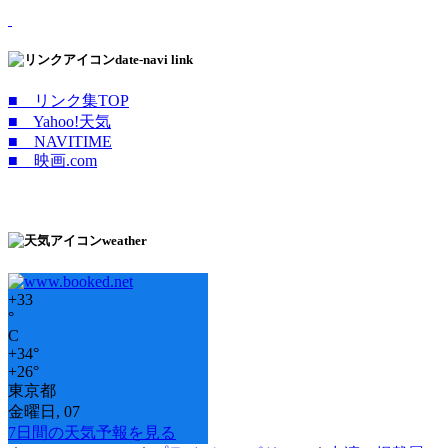
date-navi link
■ リンク集TOP
■ Yahoo!天気
■ NAVITIME
■ 映画.com
weather
+
33
°
C
+
34°
+
26°
東京都
金曜日, 07
7日間の天気予報を見る