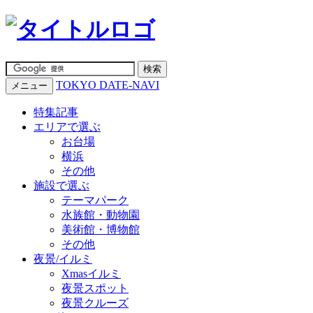
TOKYO DATE-NAVI
メニュー
特集記事
エリアで選ぶ
お台場
横浜
その他
施設で選ぶ
テーマパーク
水族館・動物園
美術館・博物館
その他
夜景/イルミ
Xmasイルミ
夜景スポット
夜景クルーズ