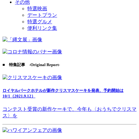
その他
特選映画
デートプラン
特選グルメ
便利リンク集
■ 特集記事 -Original Report-
ロイヤルパークホテルが新作クリスマスケーキを発表、予約開始は
10/1（2021.9.12）
コンテスト受賞の新作ケーキで、今年も〈おうちでクリスマ
ス〉を