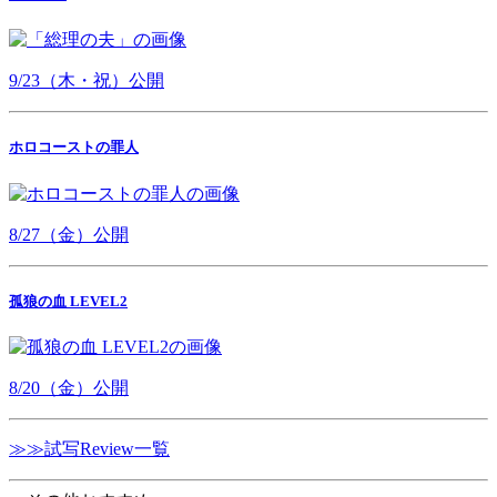
9/23（木・祝）公開
ホロコーストの罪人
8/27（金）公開
孤狼の血 LEVEL2
8/20（金）公開
≫≫試写Review一覧