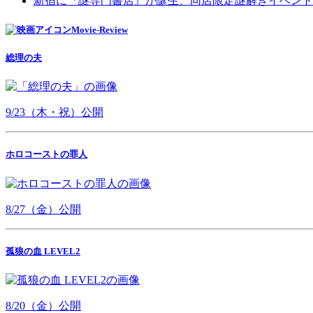
新宿に『謎専門書店』が誕生、同店限定謎解きイベント
Movie-Review
総理の夫
9/23（木・祝）公開
ホロコーストの罪人
8/27（金）公開
孤狼の血 LEVEL2
8/20（金）公開