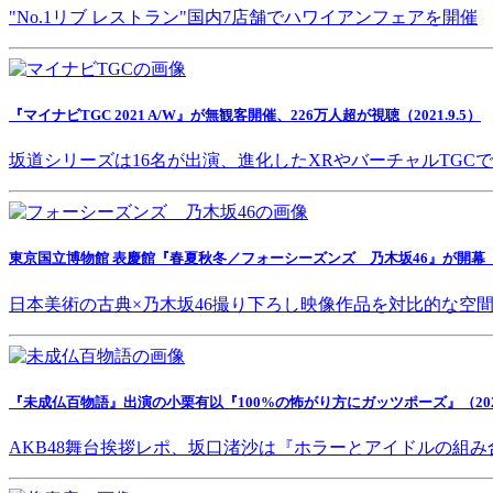
"No.1リブ レストラン"国内7店舗でハワイアンフェアを開催
『マイナビTGC 2021 A/W』が無観客開催、226万人超が視聴（2021.9.5）
坂道シリーズは16名が出演、進化したXRやバーチャルTGC
東京国立博物館 表慶館『春夏秋冬／フォーシーズンズ 乃木坂46』が開幕（202
日本美術の古典×乃木坂46撮り下ろし映像作品を対比的な空
『未成仏百物語』出演の小栗有以『100%の怖がり方にガッツポーズ』（2021.
AKB48舞台挨拶レポ、坂口渚沙は『ホラーとアイドルの組