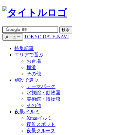
TOKYO DATE-NAVI
メニュー
特集記事
エリアで選ぶ
お台場
横浜
その他
施設で選ぶ
テーマパーク
水族館・動物園
美術館・博物館
その他
夜景/イルミ
Xmasイルミ
夜景スポット
夜景クルーズ