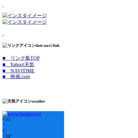
date-navi link
■ リンク集TOP
■ Yahoo!天気
■ NAVITIME
■ 映画.com
weather
+
33
°
C
+
34°