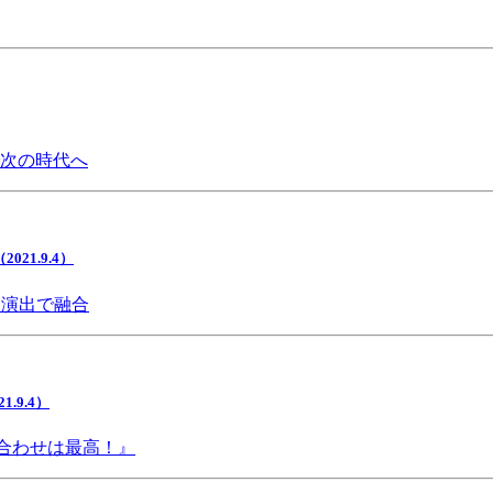
で次の時代へ
1.9.4）
間演出で融合
9.4）
み合わせは最高！』