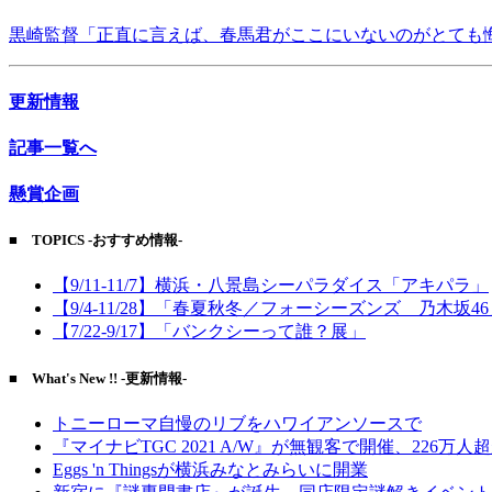
黒崎監督「正直に言えば、春馬君がここにいないのがとても
更新情報
記事一覧へ
懸賞企画
■ TOPICS -おすすめ情報-
【9/11-11/7】横浜・八景島シーパラダイス「アキパラ」
【9/4-11/28】「春夏秋冬／フォーシーズンズ 乃木坂4
【7/22-9/17】「バンクシーって誰？展」
■ What's New !! -更新情報-
トニーローマ自慢のリブをハワイアンソースで
『マイナビTGC 2021 A/W』が無観客で開催、226万人
Eggs 'n Thingsが横浜みなとみらいに開業