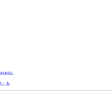
.9.12）
ス〉を