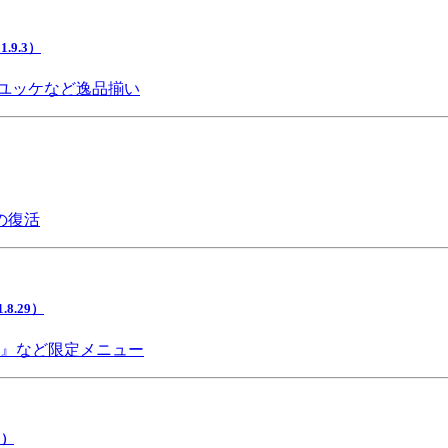
9.3）
ユッケなど逸品揃い
の復活
.29）
チ』など限定メニュー
5）