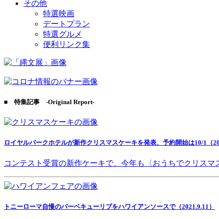
その他
特選映画
デートプラン
特選グルメ
便利リンク集
■ 特集記事 -Original Report-
ロイヤルパークホテルが新作クリスマスケーキを発表、予約開始は10/1（2021
コンテスト受賞の新作ケーキで、今年も〈おうちでクリスマ
トニーローマ自慢のバーベキューリブをハワイアンソースで（2021.9.11）