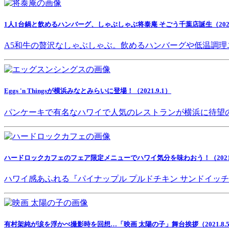
1人1台鍋と飲めるハンバーグ、しゃぶしゃぶ将泰庵 そごう千葉店誕生（2021.
A5和牛の贅沢なしゃぶしゃぶ。飲めるハンバーグや低温調理
Eggs 'n Thingsが横浜みなとみらいに登場！（2021.9.1）
パンケーキで有名なハワイで人気のレストランが横浜に待望
ハードロックカフェのフェア限定メニューでハワイ気分を味わおう！（2021.8
ハワイ感あふれる『パイナップル プルドチキン サンドイッ
有村架純が涙を浮かべ撮影時を回想…「映画 太陽の子」舞台挨拶（2021.8.