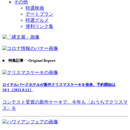
その他
特選映画
デートプラン
特選グルメ
便利リンク集
■ 特集記事 -Original Report-
ロイヤルパークホテルが新作クリスマスケーキを発表、予約開始は
10/1（2021.9.12）
コンテスト受賞の新作ケーキで、今年も〈おうちでクリスマ
ス〉を