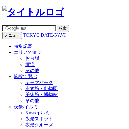
TOKYO DATE-NAVI
メニュー
特集記事
エリアで選ぶ
お台場
横浜
その他
施設で選ぶ
テーマパーク
水族館・動物園
美術館・博物館
その他
夜景/イルミ
Xmasイルミ
夜景スポット
夜景クルーズ