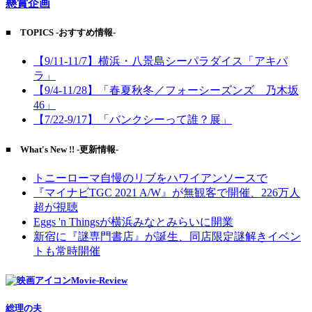
懸賞企画
■ TOPICS -おすすめ情報-
【9/11-11/7】横浜・八景島シーパラダイス「アキパ
ラ」
【9/4-11/28】「春夏秋冬／フォーシーズンズ 乃木坂
46」
【7/22-9/17】「バンクシーって誰？展」
■ What's New !! -更新情報-
トニーローマ自慢のリブをハワイアンソースで
『マイナビTGC 2021 A/W』が無観客で開催、226万人
超が視聴
Eggs 'n Thingsが横浜みなとみらいに開業
新宿に『謎専門書店』が誕生、同店限定謎解きイベン
トも常時開催
Movie-Review
総理の夫