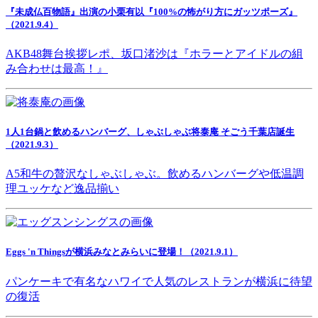
『未成仏百物語』出演の小栗有以『100%の怖がり方にガッツポーズ』
（2021.9.4）
AKB48舞台挨拶レポ、坂口渚沙は『ホラーとアイドルの組
み合わせは最高！』
1人1台鍋と飲めるハンバーグ、しゃぶしゃぶ将泰庵 そごう千葉店誕生
（2021.9.3）
A5和牛の贅沢なしゃぶしゃぶ。飲めるハンバーグや低温調
理ユッケなど逸品揃い
Eggs 'n Thingsが横浜みなとみらいに登場！（2021.9.1）
パンケーキで有名なハワイで人気のレストランが横浜に待望
の復活