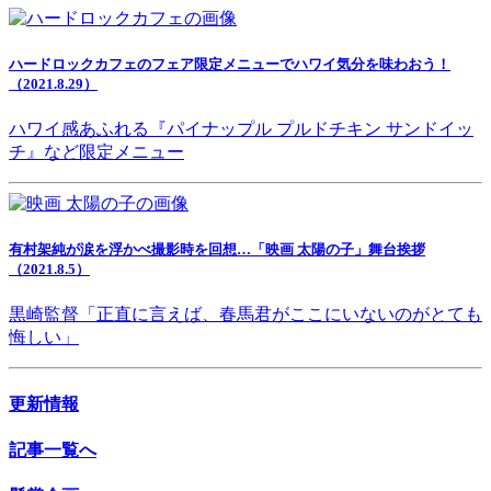
ハードロックカフェのフェア限定メニューでハワイ気分を味わおう！
（2021.8.29）
ハワイ感あふれる『パイナップル プルドチキン サンドイッ
チ』など限定メニュー
有村架純が涙を浮かべ撮影時を回想…「映画 太陽の子」舞台挨拶
（2021.8.5）
黒崎監督「正直に言えば、春馬君がここにいないのがとても
悔しい」
更新情報
記事一覧へ