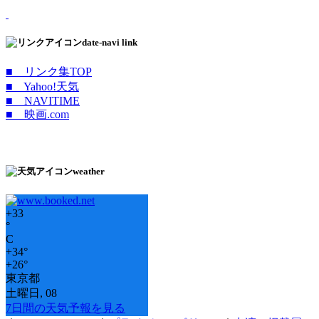
date-navi link
■ リンク集TOP
■ Yahoo!天気
■ NAVITIME
■ 映画.com
weather
+
33
°
C
+
34°
+
26°
東京都
土曜日, 08
7日間の天気予報を見る