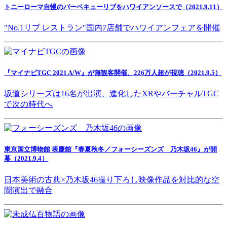
トニーローマ自慢のバーベキューリブをハワイアンソースで（2021.9.11）
"No.1リブ レストラン"国内7店舗でハワイアンフェアを開催
『マイナビTGC 2021 A/W』が無観客開催、226万人超が視聴（2021.9.5）
坂道シリーズは16名が出演、進化したXRやバーチャルTGC
で次の時代へ
東京国立博物館 表慶館『春夏秋冬／フォーシーズンズ 乃木坂46』が開
幕（2021.9.4）
日本美術の古典×乃木坂46撮り下ろし映像作品を対比的な空
間演出で融合