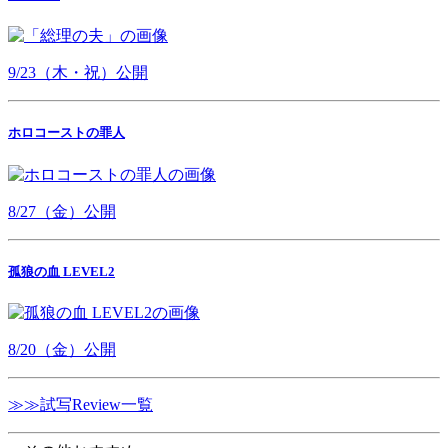
9/23（木・祝）公開
ホロコーストの罪人
8/27（金）公開
孤狼の血 LEVEL2
8/20（金）公開
≫≫試写Review一覧