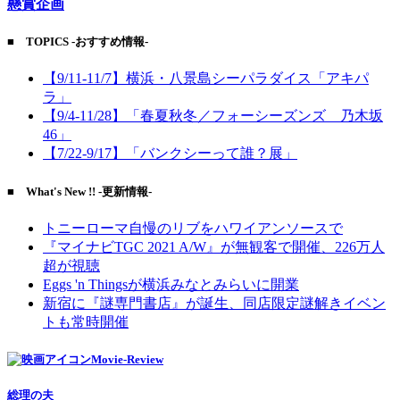
懸賞企画
■ TOPICS -おすすめ情報-
【9/11-11/7】横浜・八景島シーパラダイス「アキパ
ラ」
【9/4-11/28】「春夏秋冬／フォーシーズンズ 乃木坂
46」
【7/22-9/17】「バンクシーって誰？展」
■ What's New !! -更新情報-
トニーローマ自慢のリブをハワイアンソースで
『マイナビTGC 2021 A/W』が無観客で開催、226万人
超が視聴
Eggs 'n Thingsが横浜みなとみらいに開業
新宿に『謎専門書店』が誕生、同店限定謎解きイベン
トも常時開催
Movie-Review
総理の夫