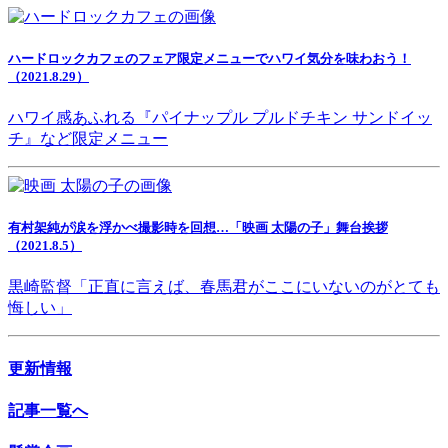
ハードロックカフェのフェア限定メニューでハワイ気分を味わおう！
（2021.8.29）
ハワイ感あふれる『パイナップル プルドチキン サンドイッ
チ』など限定メニュー
有村架純が涙を浮かべ撮影時を回想…「映画 太陽の子」舞台挨拶
（2021.8.5）
黒崎監督「正直に言えば、春馬君がここにいないのがとても
悔しい」
更新情報
記事一覧へ