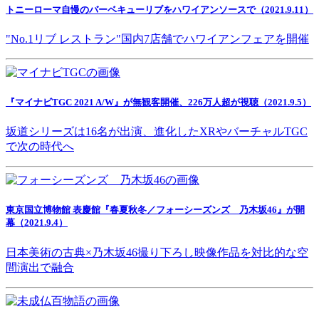
トニーローマ自慢のバーベキューリブをハワイアンソースで（2021.9.11）
"No.1リブ レストラン"国内7店舗でハワイアンフェアを開催
『マイナビTGC 2021 A/W』が無観客開催、226万人超が視聴（2021.9.5）
坂道シリーズは16名が出演、進化したXRやバーチャルTGC
で次の時代へ
東京国立博物館 表慶館『春夏秋冬／フォーシーズンズ 乃木坂46』が開
幕（2021.9.4）
日本美術の古典×乃木坂46撮り下ろし映像作品を対比的な空
間演出で融合