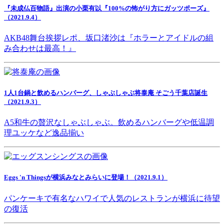
『未成仏百物語』出演の小栗有以『100%の怖がり方にガッツポーズ』
（2021.9.4）
AKB48舞台挨拶レポ、坂口渚沙は『ホラーとアイドルの組
み合わせは最高！』
1人1台鍋と飲めるハンバーグ、しゃぶしゃぶ将泰庵 そごう千葉店誕生
（2021.9.3）
A5和牛の贅沢なしゃぶしゃぶ。飲めるハンバーグや低温調
理ユッケなど逸品揃い
Eggs 'n Thingsが横浜みなとみらいに登場！（2021.9.1）
パンケーキで有名なハワイで人気のレストランが横浜に待望
の復活