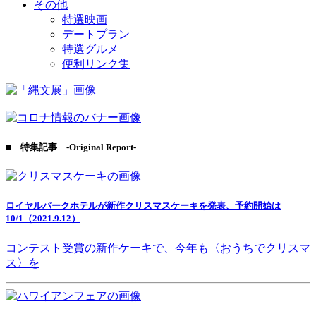
その他
特選映画
デートプラン
特選グルメ
便利リンク集
■ 特集記事 -Original Report-
ロイヤルパークホテルが新作クリスマスケーキを発表、予約開始は
10/1（2021.9.12）
コンテスト受賞の新作ケーキで、今年も〈おうちでクリスマ
ス〉を