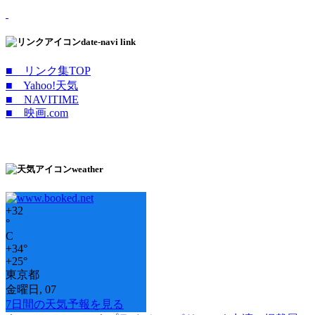
date-navi link
■ リンク集TOP
■ Yahoo!天気
■ NAVITIME
■ 映画.com
weather
+
32
°
C
+
34°
+
25°
東京都
金曜日, 07
7日間の天気予報を見る