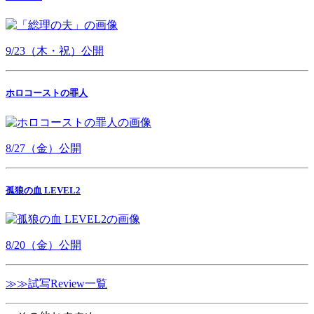
9/23（木・祝）公開
ホロコーストの罪人
8/27（金）公開
孤狼の血 LEVEL2
8/20（金）公開
≫≫試写Review一覧