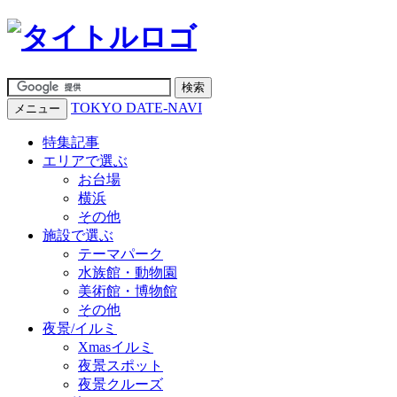
TOKYO DATE-NAVI
メニュー
特集記事
エリアで選ぶ
お台場
横浜
その他
施設で選ぶ
テーマパーク
水族館・動物園
美術館・博物館
その他
夜景/イルミ
Xmasイルミ
夜景スポット
夜景クルーズ