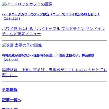
ハードロックカフェのフェア限定メニューでハワイ気分を味わおう！
（2021.8.29）
ハワイ感あふれる『パイナップル プルドチキン サンドイッ
チ』など限定メニュー
有村架純が涙を浮かべ撮影時を回想…「映画 太陽の子」舞台挨拶
（2021.8.5）
黒崎監督「正直に言えば、春馬君がここにいないのがとても
悔しい」
更新情報
記事一覧へ