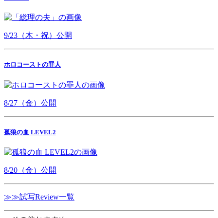
9/23（木・祝）公開
ホロコーストの罪人
8/27（金）公開
孤狼の血 LEVEL2
8/20（金）公開
≫≫試写Review一覧