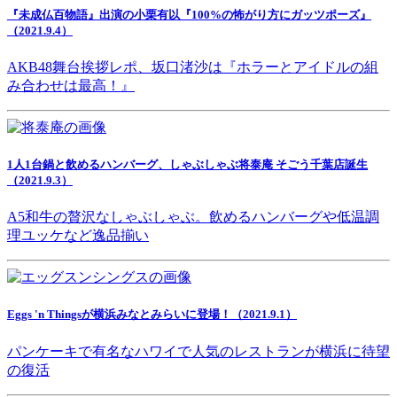
『未成仏百物語』出演の小栗有以『100%の怖がり方にガッツポーズ』
（2021.9.4）
AKB48舞台挨拶レポ、坂口渚沙は『ホラーとアイドルの組
み合わせは最高！』
1人1台鍋と飲めるハンバーグ、しゃぶしゃぶ将泰庵 そごう千葉店誕生
（2021.9.3）
A5和牛の贅沢なしゃぶしゃぶ。飲めるハンバーグや低温調
理ユッケなど逸品揃い
Eggs 'n Thingsが横浜みなとみらいに登場！（2021.9.1）
パンケーキで有名なハワイで人気のレストランが横浜に待望
の復活