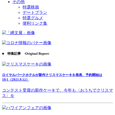
その他
特選映画
デートプラン
特選グルメ
便利リンク集
■ 特集記事 -Original Report-
ロイヤルパークホテルが新作クリスマスケーキを発表、予約開始は
10/1（2021.9.12）
コンテスト受賞の新作ケーキで、今年も〈おうちでクリスマ
ス〉を