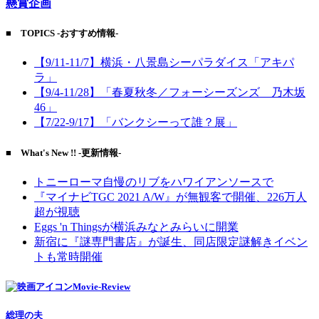
懸賞企画
■ TOPICS -おすすめ情報-
【9/11-11/7】横浜・八景島シーパラダイス「アキパ
ラ」
【9/4-11/28】「春夏秋冬／フォーシーズンズ 乃木坂
46」
【7/22-9/17】「バンクシーって誰？展」
■ What's New !! -更新情報-
トニーローマ自慢のリブをハワイアンソースで
『マイナビTGC 2021 A/W』が無観客で開催、226万人
超が視聴
Eggs 'n Thingsが横浜みなとみらいに開業
新宿に『謎専門書店』が誕生、同店限定謎解きイベン
トも常時開催
Movie-Review
総理の夫