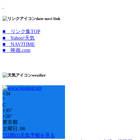
date-navi link
■ リンク集TOP
■ Yahoo!天気
■ NAVITIME
■ 映画.com
weather
+
34
°
C
+
35°
+
26°
東京都
土曜日, 08
7日間の天気予報を見る