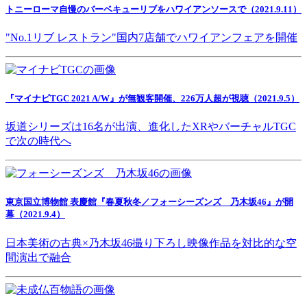
トニーローマ自慢のバーベキューリブをハワイアンソースで（2021.9.11）
"No.1リブ レストラン"国内7店舗でハワイアンフェアを開催
『マイナビTGC 2021 A/W』が無観客開催、226万人超が視聴（2021.9.5）
坂道シリーズは16名が出演、進化したXRやバーチャルTGC
で次の時代へ
東京国立博物館 表慶館『春夏秋冬／フォーシーズンズ 乃木坂46』が開
幕（2021.9.4）
日本美術の古典×乃木坂46撮り下ろし映像作品を対比的な空
間演出で融合