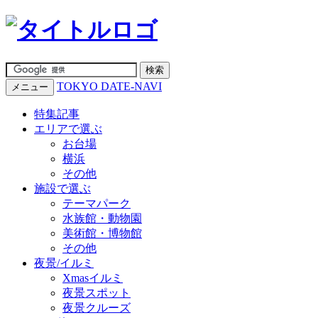
TOKYO DATE-NAVI
メニュー
特集記事
エリアで選ぶ
お台場
横浜
その他
施設で選ぶ
テーマパーク
水族館・動物園
美術館・博物館
その他
夜景/イルミ
Xmasイルミ
夜景スポット
夜景クルーズ