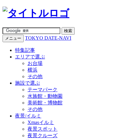
TOKYO DATE-NAVI
メニュー
特集記事
エリアで選ぶ
お台場
横浜
その他
施設で選ぶ
テーマパーク
水族館・動物園
美術館・博物館
その他
夜景/イルミ
Xmasイルミ
夜景スポット
夜景クルーズ