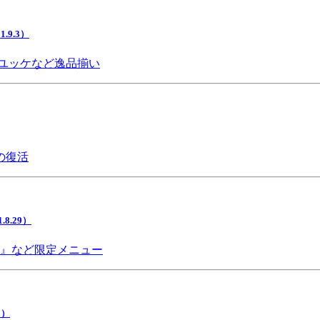
9.3）
ユッケなど逸品揃い
の復活
.29）
チ』など限定メニュー
5）