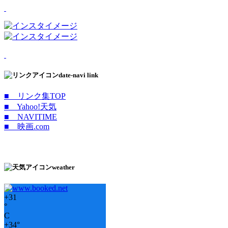
date-navi link
■ リンク集TOP
■ Yahoo!天気
■ NAVITIME
■ 映画.com
weather
+
31
°
C
+
34°