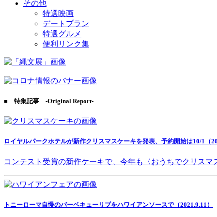
その他
特選映画
デートプラン
特選グルメ
便利リンク集
■ 特集記事 -Original Report-
ロイヤルパークホテルが新作クリスマスケーキを発表、予約開始は10/1（2021
コンテスト受賞の新作ケーキで、今年も〈おうちでクリスマ
トニーローマ自慢のバーベキューリブをハワイアンソースで（2021.9.11）