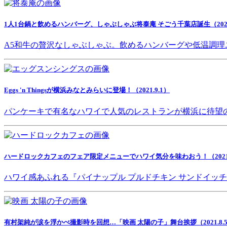
1人1台鍋と飲めるハンバーグ、しゃぶしゃぶ将泰庵 そごう千葉店誕生（2021.
A5和牛の贅沢なしゃぶしゃぶ。飲めるハンバーグや低温調理
Eggs 'n Thingsが横浜みなとみらいに登場！（2021.9.1）
パンケーキで有名なハワイで人気のレストランが横浜に待望
ハードロックカフェのフェア限定メニューでハワイ気分を味わおう！（2021.8
ハワイ感あふれる『パイナップル プルドチキン サンドイッ
有村架純が涙を浮かべ撮影時を回想…「映画 太陽の子」舞台挨拶（2021.8.