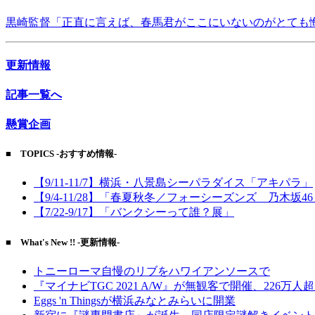
黒崎監督「正直に言えば、春馬君がここにいないのがとても
更新情報
記事一覧へ
懸賞企画
■ TOPICS -おすすめ情報-
【9/11-11/7】横浜・八景島シーパラダイス「アキパラ」
【9/4-11/28】「春夏秋冬／フォーシーズンズ 乃木坂4
【7/22-9/17】「バンクシーって誰？展」
■ What's New !! -更新情報-
トニーローマ自慢のリブをハワイアンソースで
『マイナビTGC 2021 A/W』が無観客で開催、226万人
Eggs 'n Thingsが横浜みなとみらいに開業