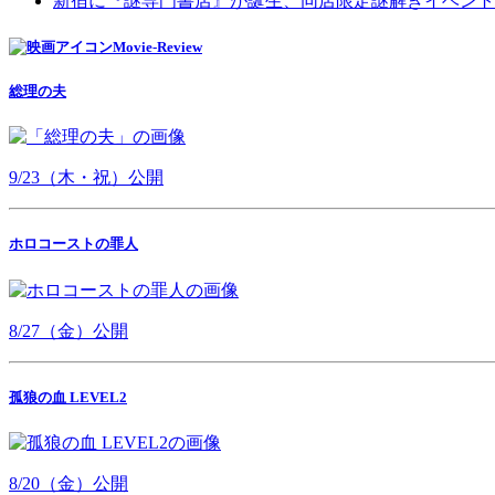
新宿に『謎専門書店』が誕生、同店限定謎解きイベント
Movie-Review
総理の夫
9/23（木・祝）公開
ホロコーストの罪人
8/27（金）公開
孤狼の血 LEVEL2
8/20（金）公開