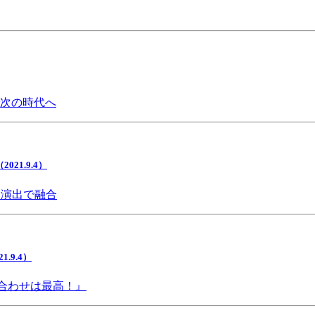
で次の時代へ
1.9.4）
間演出で融合
9.4）
み合わせは最高！』