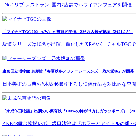
"No.1リブ レストラン"国内7店舗でハワイアンフェアを開催
『マイナビTGC 2021 A/W』が無観客開催、226万人超が視聴（2021.9.5）
坂道シリーズは16名が出演、進化したXRやバーチャルTGC
東京国立博物館 表慶館『春夏秋冬／フォーシーズンズ 乃木坂46』が開幕（202
日本美術の古典×乃木坂46撮り下ろし映像作品を対比的な空
『未成仏百物語』出演の小栗有以『100%の怖がり方にガッツポーズ』（2021.
AKB48舞台挨拶レポ、坂口渚沙は『ホラーとアイドルの組