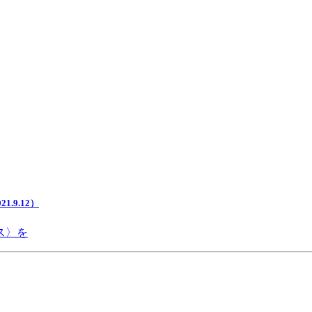
.9.12）
ス〉を