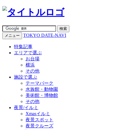
TOKYO DATE-NAVI
メニュー
特集記事
エリアで選ぶ
お台場
横浜
その他
施設で選ぶ
テーマパーク
水族館・動物園
美術館・博物館
その他
夜景/イルミ
Xmasイルミ
夜景スポット
夜景クルーズ