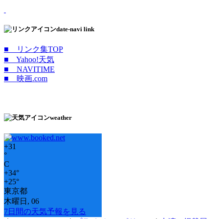
date-navi link
■ リンク集TOP
■ Yahoo!天気
■ NAVITIME
■ 映画.com
weather
+
31
°
C
+
34°
+
25°
東京都
木曜日, 06
7日間の天気予報を見る