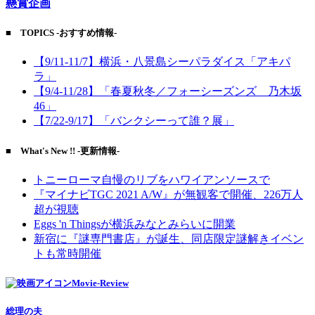
懸賞企画
■ TOPICS -おすすめ情報-
【9/11-11/7】横浜・八景島シーパラダイス「アキパ
ラ」
【9/4-11/28】「春夏秋冬／フォーシーズンズ 乃木坂
46」
【7/22-9/17】「バンクシーって誰？展」
■ What's New !! -更新情報-
トニーローマ自慢のリブをハワイアンソースで
『マイナビTGC 2021 A/W』が無観客で開催、226万人
超が視聴
Eggs 'n Thingsが横浜みなとみらいに開業
新宿に『謎専門書店』が誕生、同店限定謎解きイベン
トも常時開催
Movie-Review
総理の夫