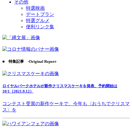
その他
特選映画
デートプラン
特選グルメ
便利リンク集
■ 特集記事 -Original Report-
ロイヤルパークホテルが新作クリスマスケーキを発表、予約開始は
10/1（2021.9.12）
コンテスト受賞の新作ケーキで、今年も〈おうちでクリスマ
ス〉を