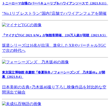
トニーローマ自慢のバーベキューリブをハワイアンソースで（2021.9.11）
"No.1リブ レストラン"国内7店舗でハワイアンフェアを開催
『マイナビTGC 2021 A/W』が無観客開催、226万人超が視聴（2021.9.5）
坂道シリーズは16名が出演、進化したXRやバーチャルTGC
で次の時代へ
東京国立博物館 表慶館『春夏秋冬／フォーシーズンズ 乃木坂46』が開
幕（2021.9.4）
日本美術の古典×乃木坂46撮り下ろし映像作品を対比的な空
間演出で融合