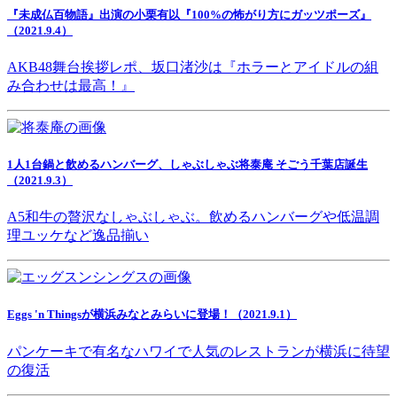
『未成仏百物語』出演の小栗有以『100%の怖がり方にガッツポーズ』
（2021.9.4）
AKB48舞台挨拶レポ、坂口渚沙は『ホラーとアイドルの組
み合わせは最高！』
1人1台鍋と飲めるハンバーグ、しゃぶしゃぶ将泰庵 そごう千葉店誕生
（2021.9.3）
A5和牛の贅沢なしゃぶしゃぶ。飲めるハンバーグや低温調
理ユッケなど逸品揃い
Eggs 'n Thingsが横浜みなとみらいに登場！（2021.9.1）
パンケーキで有名なハワイで人気のレストランが横浜に待望
の復活