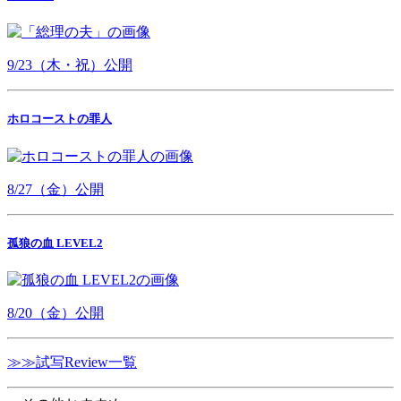
9/23（木・祝）公開
ホロコーストの罪人
8/27（金）公開
孤狼の血 LEVEL2
8/20（金）公開
≫≫試写Review一覧