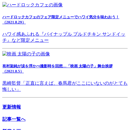
ハードロックカフェのフェア限定メニューでハワイ気分を味わおう！
（2021.8.29）
ハワイ感あふれる『パイナップル プルドチキン サンドイッ
チ』など限定メニュー
有村架純が涙を浮かべ撮影時を回想…「映画 太陽の子」舞台挨拶
（2021.8.5）
黒崎監督「正直に言えば、春馬君がここにいないのがとても
悔しい」
更新情報
記事一覧へ