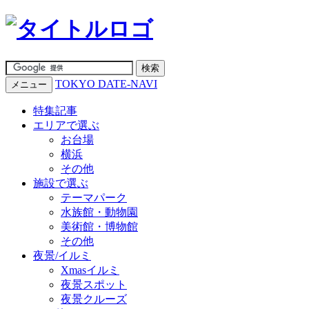
TOKYO DATE-NAVI
メニュー
特集記事
エリアで選ぶ
お台場
横浜
その他
施設で選ぶ
テーマパーク
水族館・動物園
美術館・博物館
その他
夜景/イルミ
Xmasイルミ
夜景スポット
夜景クルーズ