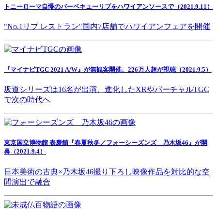
トニーローマ自慢のバーベキューリブをハワイアンソースで（2021.9.11）
"No.1リブ レストラン"国内7店舗でハワイアンフェアを開催
『マイナビTGC 2021 A/W』が無観客開催、226万人超が視聴（2021.9.5）
坂道シリーズは16名が出演、進化したXRやバーチャルTGC
で次の時代へ
東京国立博物館 表慶館『春夏秋冬／フォーシーズンズ 乃木坂46』が開
幕（2021.9.4）
日本美術の古典×乃木坂46撮り下ろし映像作品を対比的な空
間演出で融合