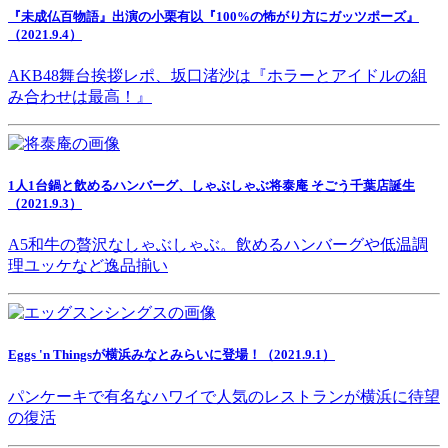
『未成仏百物語』出演の小栗有以『100%の怖がり方にガッツポーズ』
（2021.9.4）
AKB48舞台挨拶レポ、坂口渚沙は『ホラーとアイドルの組
み合わせは最高！』
1人1台鍋と飲めるハンバーグ、しゃぶしゃぶ将泰庵 そごう千葉店誕生
（2021.9.3）
A5和牛の贅沢なしゃぶしゃぶ。飲めるハンバーグや低温調
理ユッケなど逸品揃い
Eggs 'n Thingsが横浜みなとみらいに登場！（2021.9.1）
パンケーキで有名なハワイで人気のレストランが横浜に待望
の復活