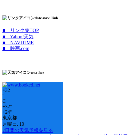
date-navi link
■ リンク集TOP
■ Yahoo!天気
■ NAVITIME
■ 映画.com
weather
+
32
°
C
+
32°
+
24°
東京都
月曜日, 10
7日間の天気予報を見る