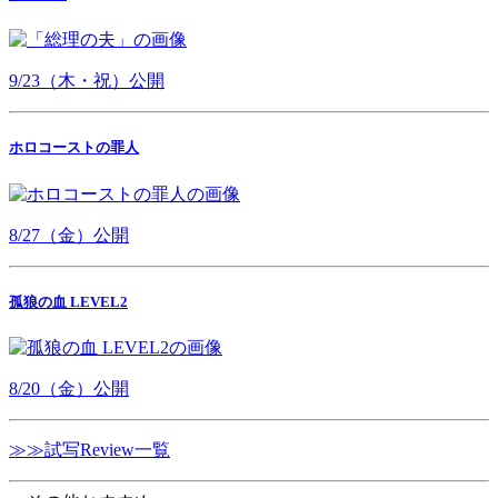
9/23（木・祝）公開
ホロコーストの罪人
8/27（金）公開
孤狼の血 LEVEL2
8/20（金）公開
≫≫試写Review一覧