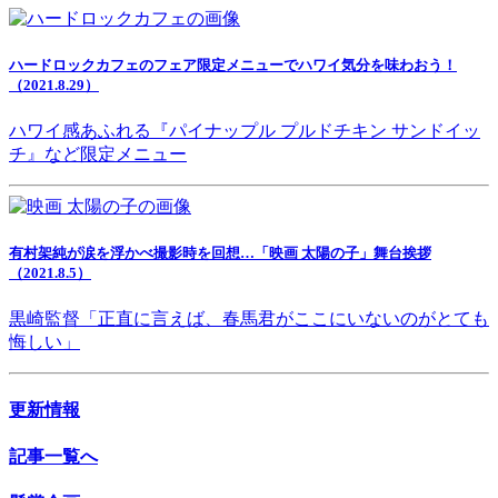
ハードロックカフェのフェア限定メニューでハワイ気分を味わおう！
（2021.8.29）
ハワイ感あふれる『パイナップル プルドチキン サンドイッ
チ』など限定メニュー
有村架純が涙を浮かべ撮影時を回想…「映画 太陽の子」舞台挨拶
（2021.8.5）
黒崎監督「正直に言えば、春馬君がここにいないのがとても
悔しい」
更新情報
記事一覧へ