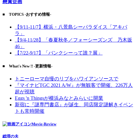
懸賞企画
■ TOPICS -おすすめ情報-
【9/11-11/7】横浜・八景島シーパラダイス「アキパ
ラ」
【9/4-11/28】「春夏秋冬／フォーシーズンズ 乃木坂
46」
【7/22-9/17】「バンクシーって誰？展」
■ What's New !! -更新情報-
トニーローマ自慢のリブをハワイアンソースで
『マイナビTGC 2021 A/W』が無観客で開催、226万人
超が視聴
Eggs 'n Thingsが横浜みなとみらいに開業
新宿に『謎専門書店』が誕生、同店限定謎解きイベン
トも常時開催
Movie-Review
総理の夫