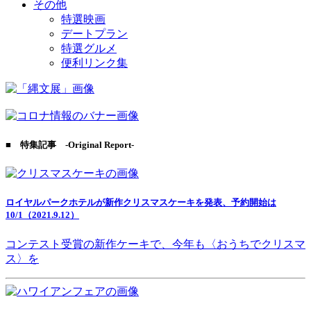
その他
特選映画
デートプラン
特選グルメ
便利リンク集
■ 特集記事 -Original Report-
ロイヤルパークホテルが新作クリスマスケーキを発表、予約開始は
10/1（2021.9.12）
コンテスト受賞の新作ケーキで、今年も〈おうちでクリスマ
ス〉を