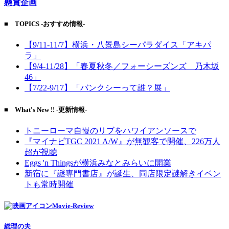
懸賞企画
■ TOPICS -おすすめ情報-
【9/11-11/7】横浜・八景島シーパラダイス「アキパ
ラ」
【9/4-11/28】「春夏秋冬／フォーシーズンズ 乃木坂
46」
【7/22-9/17】「バンクシーって誰？展」
■ What's New !! -更新情報-
トニーローマ自慢のリブをハワイアンソースで
『マイナビTGC 2021 A/W』が無観客で開催、226万人
超が視聴
Eggs 'n Thingsが横浜みなとみらいに開業
新宿に『謎専門書店』が誕生、同店限定謎解きイベン
トも常時開催
Movie-Review
総理の夫