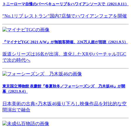
トニーローマ自慢のバーベキューリブをハワイアンソースで（2021.9.11）
"No.1リブ レストラン"国内7店舗でハワイアンフェアを開催
『マイナビTGC 2021 A/W』が無観客開催、226万人超が視聴（2021.9.5）
坂道シリーズは16名が出演、進化したXRやバーチャルTGC
で次の時代へ
東京国立博物館 表慶館『春夏秋冬／フォーシーズンズ 乃木坂46』が開
幕（2021.9.4）
日本美術の古典×乃木坂46撮り下ろし映像作品を対比的な空
間演出で融合