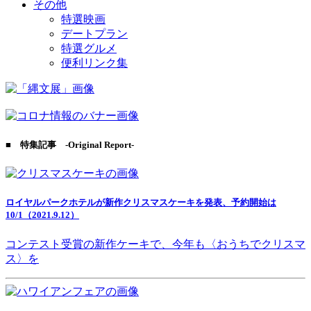
その他
特選映画
デートプラン
特選グルメ
便利リンク集
■ 特集記事 -Original Report-
ロイヤルパークホテルが新作クリスマスケーキを発表、予約開始は
10/1（2021.9.12）
コンテスト受賞の新作ケーキで、今年も〈おうちでクリスマ
ス〉を