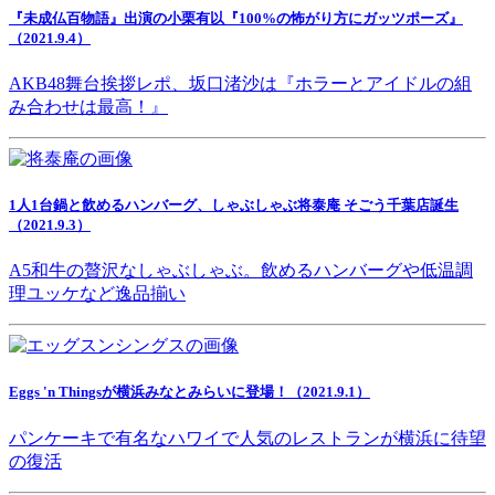
『未成仏百物語』出演の小栗有以『100%の怖がり方にガッツポーズ』
（2021.9.4）
AKB48舞台挨拶レポ、坂口渚沙は『ホラーとアイドルの組
み合わせは最高！』
1人1台鍋と飲めるハンバーグ、しゃぶしゃぶ将泰庵 そごう千葉店誕生
（2021.9.3）
A5和牛の贅沢なしゃぶしゃぶ。飲めるハンバーグや低温調
理ユッケなど逸品揃い
Eggs 'n Thingsが横浜みなとみらいに登場！（2021.9.1）
パンケーキで有名なハワイで人気のレストランが横浜に待望
の復活