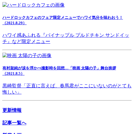
ハードロックカフェのフェア限定メニューでハワイ気分を味わおう！
（2021.8.29）
ハワイ感あふれる『パイナップル プルドチキン サンドイッ
チ』など限定メニュー
有村架純が涙を浮かべ撮影時を回想…「映画 太陽の子」舞台挨拶
（2021.8.5）
黒崎監督「正直に言えば、春馬君がここにいないのがとても
悔しい」
更新情報
記事一覧へ