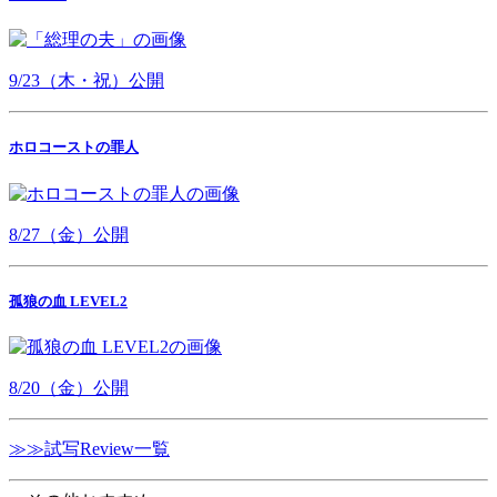
9/23（木・祝）公開
ホロコーストの罪人
8/27（金）公開
孤狼の血 LEVEL2
8/20（金）公開
≫≫試写Review一覧