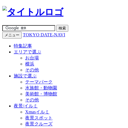
TOKYO DATE-NAVI
メニュー
特集記事
エリアで選ぶ
お台場
横浜
その他
施設で選ぶ
テーマパーク
水族館・動物園
美術館・博物館
その他
夜景/イルミ
Xmasイルミ
夜景スポット
夜景クルーズ