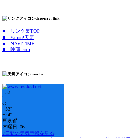
date-navi link
■ リンク集TOP
■ Yahoo!天気
■ NAVITIME
■ 映画.com
weather
+
32
°
C
+
33°
+
24°
東京都
木曜日, 06
7日間の天気予報を見る