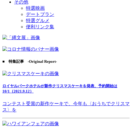
その他
特選映画
デートプラン
特選グルメ
便利リンク集
■ 特集記事 -Original Report-
ロイヤルパークホテルが新作クリスマスケーキを発表、予約開始は
10/1（2021.9.12）
コンテスト受賞の新作ケーキで、今年も〈おうちでクリスマ
ス〉を