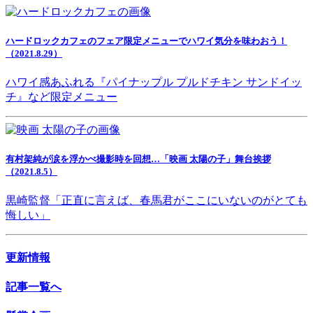
ハードロックカフェのフェア限定メニューでハワイ気分を味わおう！
（2021.8.29）
ハワイ感あふれる『パイナップル プルドチキン サンドイッ
チ』など限定メニュー
有村架純が涙を浮かべ撮影時を回想…「映画 太陽の子」舞台挨拶
（2021.8.5）
黒崎監督「正直に言えば、春馬君がここにいないのがとても
悔しい」
更新情報
記事一覧へ