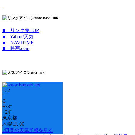
date-navi link
■ リンク集TOP
■ Yahoo!天気
■ NAVITIME
■ 映画.com
weather
+
32
°
C
+
33°
+
24°
東京都
木曜日, 06
7日間の天気予報を見る