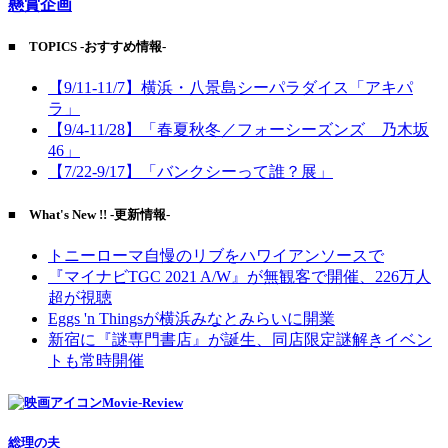
懸賞企画
■ TOPICS -おすすめ情報-
【9/11-11/7】横浜・八景島シーパラダイス「アキパ
ラ」
【9/4-11/28】「春夏秋冬／フォーシーズンズ 乃木坂
46」
【7/22-9/17】「バンクシーって誰？展」
■ What's New !! -更新情報-
トニーローマ自慢のリブをハワイアンソースで
『マイナビTGC 2021 A/W』が無観客で開催、226万人
超が視聴
Eggs 'n Thingsが横浜みなとみらいに開業
新宿に『謎専門書店』が誕生、同店限定謎解きイベン
トも常時開催
Movie-Review
総理の夫