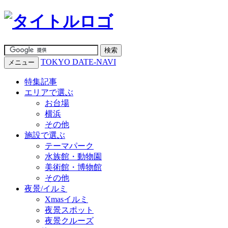
TOKYO DATE-NAVI
メニュー
特集記事
エリアで選ぶ
お台場
横浜
その他
施設で選ぶ
テーマパーク
水族館・動物園
美術館・博物館
その他
夜景/イルミ
Xmasイルミ
夜景スポット
夜景クルーズ