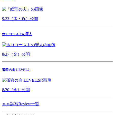
9/23（木・祝）公開
ホロコーストの罪人
8/27（金）公開
孤狼の血 LEVEL2
8/20（金）公開
≫≫試写Review一覧