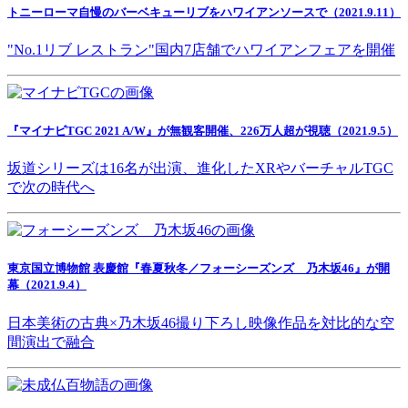
トニーローマ自慢のバーベキューリブをハワイアンソースで（2021.9.11）
"No.1リブ レストラン"国内7店舗でハワイアンフェアを開催
『マイナビTGC 2021 A/W』が無観客開催、226万人超が視聴（2021.9.5）
坂道シリーズは16名が出演、進化したXRやバーチャルTGC
で次の時代へ
東京国立博物館 表慶館『春夏秋冬／フォーシーズンズ 乃木坂46』が開
幕（2021.9.4）
日本美術の古典×乃木坂46撮り下ろし映像作品を対比的な空
間演出で融合