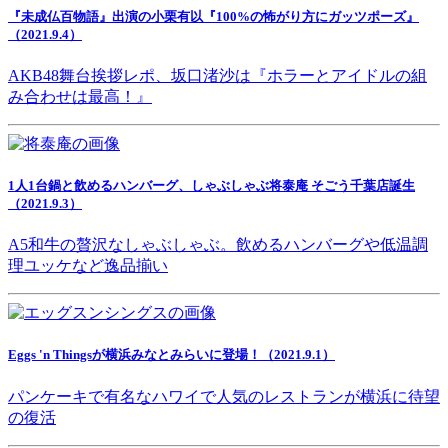
『未成仏百物語』出演の小栗有以『100%の怖がり方にガッツポーズ』
（2021.9.4）
AKB48舞台挨拶レポ、坂口渚沙は『ホラーとアイドルの組
み合わせは最高！』
1人1台鍋と飲めるハンバーグ、しゃぶしゃぶ将泰庵 そごう千葉店誕生
（2021.9.3）
A5和牛の贅沢なしゃぶしゃぶ。飲めるハンバーグや低温調
理ユッケなど逸品揃い
Eggs 'n Thingsが横浜みなとみらいに登場！（2021.9.1）
パンケーキで有名なハワイで人気のレストランが横浜に待望
の復活