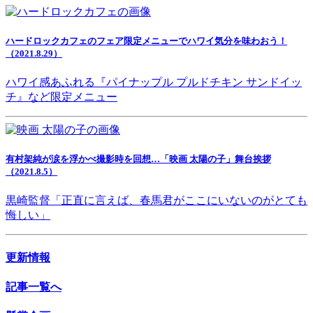
ハードロックカフェのフェア限定メニューでハワイ気分を味わおう！
（2021.8.29）
ハワイ感あふれる『パイナップル プルドチキン サンドイッ
チ』など限定メニュー
有村架純が涙を浮かべ撮影時を回想…「映画 太陽の子」舞台挨拶
（2021.8.5）
黒崎監督「正直に言えば、春馬君がここにいないのがとても
悔しい」
更新情報
記事一覧へ