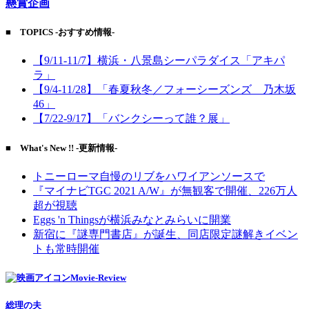
懸賞企画
■ TOPICS -おすすめ情報-
【9/11-11/7】横浜・八景島シーパラダイス「アキパ
ラ」
【9/4-11/28】「春夏秋冬／フォーシーズンズ 乃木坂
46」
【7/22-9/17】「バンクシーって誰？展」
■ What's New !! -更新情報-
トニーローマ自慢のリブをハワイアンソースで
『マイナビTGC 2021 A/W』が無観客で開催、226万人
超が視聴
Eggs 'n Thingsが横浜みなとみらいに開業
新宿に『謎専門書店』が誕生、同店限定謎解きイベン
トも常時開催
Movie-Review
総理の夫