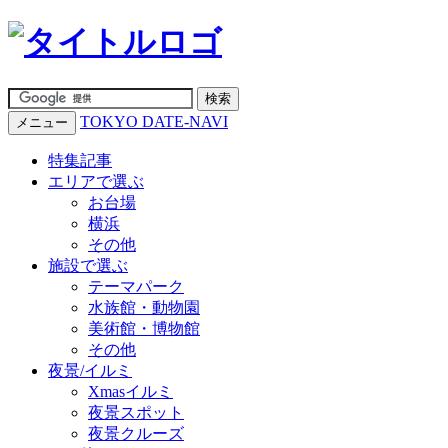
TOKYO DATE-NAVI
メニュー
特集記事
エリアで選ぶ
お台場
横浜
その他
施設で選ぶ
テーマパーク
水族館・動物園
美術館・博物館
その他
夜景/イルミ
Xmasイルミ
夜景スポット
夜景クルーズ