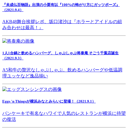
『未成仏百物語』出演の小栗有以『100%の怖がり方にガッツポーズ』
（2021.9.4）
AKB48舞台挨拶レポ、坂口渚沙は『ホラーとアイドルの組
み合わせは最高！』
1人1台鍋と飲めるハンバーグ、しゃぶしゃぶ将泰庵 そごう千葉店誕生
（2021.9.3）
A5和牛の贅沢なしゃぶしゃぶ。飲めるハンバーグや低温調
理ユッケなど逸品揃い
Eggs 'n Thingsが横浜みなとみらいに登場！（2021.9.1）
パンケーキで有名なハワイで人気のレストランが横浜に待望
の復活