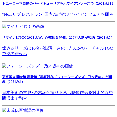
トニーローマ自慢のバーベキューリブをハワイアンソースで（2021.9.11）
"No.1リブ レストラン"国内7店舗でハワイアンフェアを開催
『マイナビTGC 2021 A/W』が無観客開催、226万人超が視聴（2021.9.5）
坂道シリーズは16名が出演、進化したXRやバーチャルTGC
で次の時代へ
東京国立博物館 表慶館『春夏秋冬／フォーシーズンズ 乃木坂46』が開
幕（2021.9.4）
日本美術の古典×乃木坂46撮り下ろし映像作品を対比的な空
間演出で融合