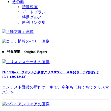
その他
特選映画
デートプラン
特選グルメ
便利リンク集
■ 特集記事 -Original Report-
ロイヤルパークホテルが新作クリスマスケーキを発表、予約開始は
10/1（2021.9.12）
コンテスト受賞の新作ケーキで、今年も〈おうちでクリスマ
ス〉を