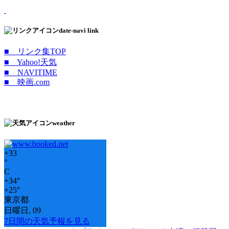
date-navi link
■ リンク集TOP
■ Yahoo!天気
■ NAVITIME
■ 映画.com
weather
+
33
°
C
+
34°
+
25°
東京都
日曜日, 09
7日間の天気予報を見る