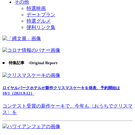
その他
特選映画
デートプラン
特選グルメ
便利リンク集
■ 特集記事 -Original Report-
ロイヤルパークホテルが新作クリスマスケーキを発表、予約開始は
10/1（2021.9.12）
コンテスト受賞の新作ケーキで、今年も〈おうちでクリスマ
ス〉を