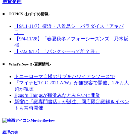
懸賞企画
■ TOPICS -おすすめ情報-
【9/11-11/7】横浜・八景島シーパラダイス「アキパ
ラ」
【9/4-11/28】「春夏秋冬／フォーシーズンズ 乃木坂
46」
【7/22-9/17】「バンクシーって誰？展」
■ What's New !! -更新情報-
トニーローマ自慢のリブをハワイアンソースで
『マイナビTGC 2021 A/W』が無観客で開催、226万人
超が視聴
Eggs 'n Thingsが横浜みなとみらいに開業
新宿に『謎専門書店』が誕生、同店限定謎解きイベン
トも常時開催
Movie-Review
総理の夫