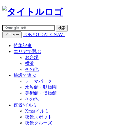
TOKYO DATE-NAVI
メニュー
特集記事
エリアで選ぶ
お台場
横浜
その他
施設で選ぶ
テーマパーク
水族館・動物園
美術館・博物館
その他
夜景/イルミ
Xmasイルミ
夜景スポット
夜景クルーズ