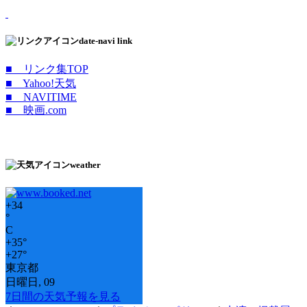
date-navi link
■ リンク集TOP
■ Yahoo!天気
■ NAVITIME
■ 映画.com
weather
+
34
°
C
+
35°
+
27°
東京都
日曜日, 09
7日間の天気予報を見る