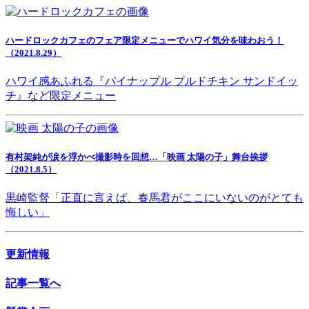
ハードロックカフェのフェア限定メニューでハワイ気分を味わおう！
（2021.8.29）
ハワイ感あふれる『パイナップル プルドチキン サンドイッ
チ』など限定メニュー
有村架純が涙を浮かべ撮影時を回想…「映画 太陽の子」舞台挨拶
（2021.8.5）
黒崎監督「正直に言えば、春馬君がここにいないのがとても
悔しい」
更新情報
記事一覧へ