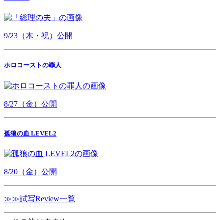
9/23（木・祝）公開
ホロコーストの罪人
8/27（金）公開
孤狼の血 LEVEL2
8/20（金）公開
≫≫試写Review一覧