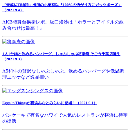
『未成仏百物語』出演の小栗有以『100%の怖がり方にガッツポーズ』
（2021.9.4）
AKB48舞台挨拶レポ、坂口渚沙は『ホラーとアイドルの組
み合わせは最高！』
1人1台鍋と飲めるハンバーグ、しゃぶしゃぶ将泰庵 そごう千葉店誕生
（2021.9.3）
A5和牛の贅沢なしゃぶしゃぶ。飲めるハンバーグや低温調
理ユッケなど逸品揃い
Eggs 'n Thingsが横浜みなとみらいに登場！（2021.9.1）
パンケーキで有名なハワイで人気のレストランが横浜に待望
の復活