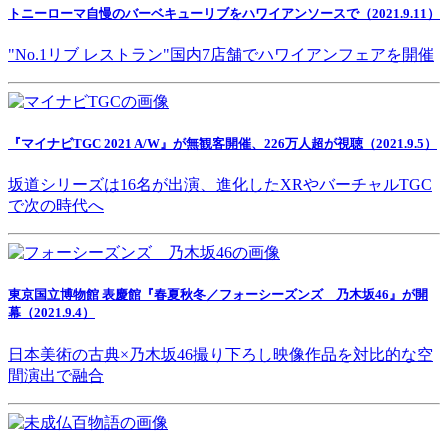
トニーローマ自慢のバーベキューリブをハワイアンソースで（2021.9.11）
"No.1リブ レストラン"国内7店舗でハワイアンフェアを開催
『マイナビTGC 2021 A/W』が無観客開催、226万人超が視聴（2021.9.5）
坂道シリーズは16名が出演、進化したXRやバーチャルTGC
で次の時代へ
東京国立博物館 表慶館『春夏秋冬／フォーシーズンズ 乃木坂46』が開
幕（2021.9.4）
日本美術の古典×乃木坂46撮り下ろし映像作品を対比的な空
間演出で融合