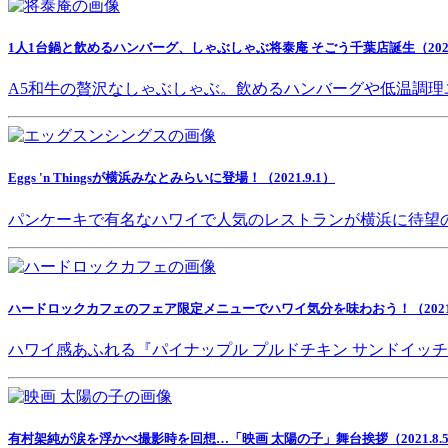
1人1台鍋と飲めるハンバーグ、しゃぶしゃぶ将泰庵 そごう千葉店誕生（2021.
A5和牛の贅沢なしゃぶしゃぶ。飲めるハンバーグや低温調理
Eggs 'n Thingsが横浜みなとみらいに登場！（2021.9.1）
パンケーキで有名なハワイで人気のレストランが横浜に待望
ハードロックカフェのフェア限定メニューでハワイ気分を味わおう！（2021.8
ハワイ感あふれる『パイナップル プルドチキン サンドイッ
有村架純が涙を浮かべ撮影時を回想…「映画 太陽の子」舞台挨拶（2021.8.