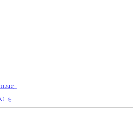
.9.12）
ス〉を