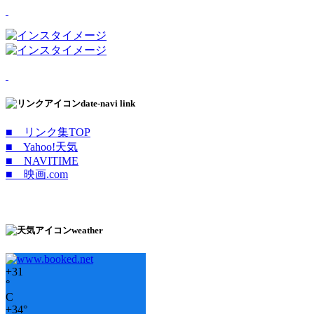
date-navi link
■ リンク集TOP
■ Yahoo!天気
■ NAVITIME
■ 映画.com
weather
+
31
°
C
+
34°