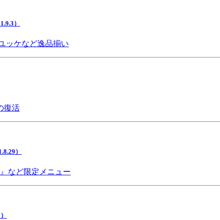
9.3）
ユッケなど逸品揃い
の復活
.29）
チ』など限定メニュー
5）