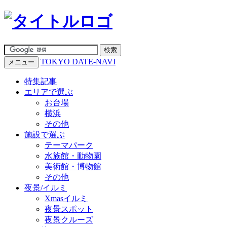
TOKYO DATE-NAVI
メニュー
特集記事
エリアで選ぶ
お台場
横浜
その他
施設で選ぶ
テーマパーク
水族館・動物園
美術館・博物館
その他
夜景/イルミ
Xmasイルミ
夜景スポット
夜景クルーズ