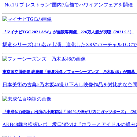
"No.1リブ レストラン"国内7店舗でハワイアンフェアを開催
『マイナビTGC 2021 A/W』が無観客開催、226万人超が視聴（2021.9.5）
坂道シリーズは16名が出演、進化したXRやバーチャルTGC
東京国立博物館 表慶館『春夏秋冬／フォーシーズンズ 乃木坂46』が開幕（202
日本美術の古典×乃木坂46撮り下ろし映像作品を対比的な空
『未成仏百物語』出演の小栗有以『100%の怖がり方にガッツポーズ』（2021.
AKB48舞台挨拶レポ、坂口渚沙は『ホラーとアイドルの組