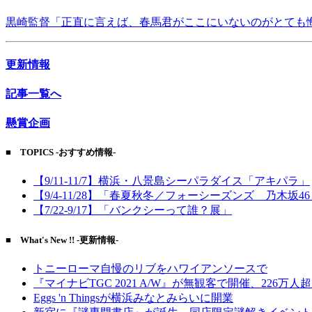
黒崎監督「正直に言えば、春馬君がここにいないのがとても
更新情報
記事一覧へ
懸賞企画
■ TOPICS -おすすめ情報-
【9/11-11/7】横浜・八景島シーパラダイス「アキパラ」
【9/4-11/28】「春夏秋冬／フォーシーズンズ 乃木坂4
【7/22-9/17】「バンクシーって誰？展」
■ What's New !! -更新情報-
トニーローマ自慢のリブをハワイアンソースで
『マイナビTGC 2021 A/W』が無観客で開催、226万人
Eggs 'n Thingsが横浜みなとみらいに開業