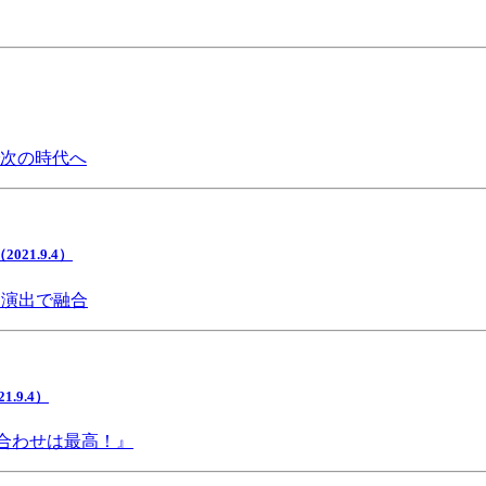
で次の時代へ
1.9.4）
間演出で融合
9.4）
み合わせは最高！』