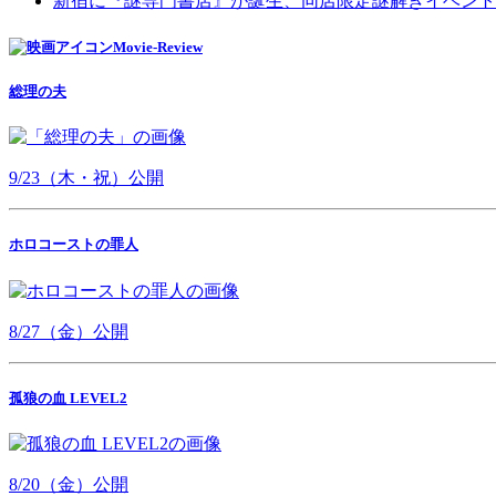
新宿に『謎専門書店』が誕生、同店限定謎解きイベント
Movie-Review
総理の夫
9/23（木・祝）公開
ホロコーストの罪人
8/27（金）公開
孤狼の血 LEVEL2
8/20（金）公開