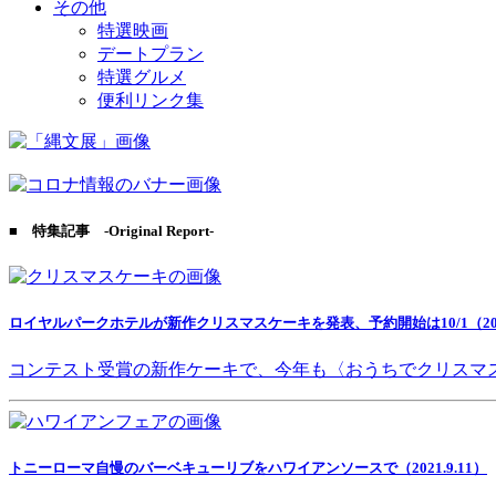
その他
特選映画
デートプラン
特選グルメ
便利リンク集
■ 特集記事 -Original Report-
ロイヤルパークホテルが新作クリスマスケーキを発表、予約開始は10/1（2021
コンテスト受賞の新作ケーキで、今年も〈おうちでクリスマ
トニーローマ自慢のバーベキューリブをハワイアンソースで（2021.9.11）