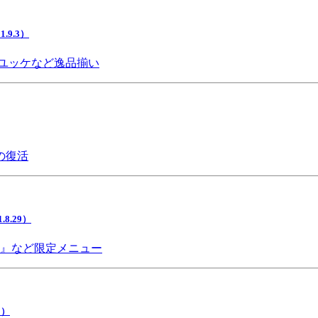
9.3）
ユッケなど逸品揃い
の復活
.29）
チ』など限定メニュー
5）