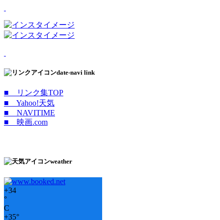
date-navi link
■ リンク集TOP
■ Yahoo!天気
■ NAVITIME
■ 映画.com
weather
+
34
°
C
+
35°