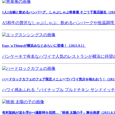
1人1台鍋と飲めるハンバーグ、しゃぶしゃぶ将泰庵 そごう千葉店誕生（2021.
A5和牛の贅沢なしゃぶしゃぶ。飲めるハンバーグや低温調理
Eggs 'n Thingsが横浜みなとみらいに登場！（2021.9.1）
パンケーキで有名なハワイで人気のレストランが横浜に待望
ハードロックカフェのフェア限定メニューでハワイ気分を味わおう！（2021.8
ハワイ感あふれる『パイナップル プルドチキン サンドイッ
有村架純が涙を浮かべ撮影時を回想…「映画 太陽の子」舞台挨拶（2021.8.