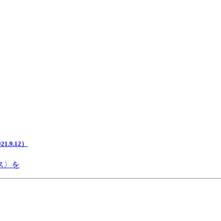
.9.12）
ス〉を