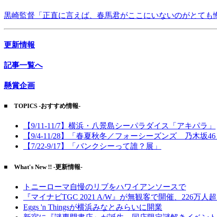
黒崎監督「正直に言えば、春馬君がここにいないのがとても
更新情報
記事一覧へ
懸賞企画
■ TOPICS -おすすめ情報-
【9/11-11/7】横浜・八景島シーパラダイス「アキパラ」
【9/4-11/28】「春夏秋冬／フォーシーズンズ 乃木坂4
【7/22-9/17】「バンクシーって誰？展」
■ What's New !! -更新情報-
トニーローマ自慢のリブをハワイアンソースで
『マイナビTGC 2021 A/W』が無観客で開催、226万人
Eggs 'n Thingsが横浜みなとみらいに開業