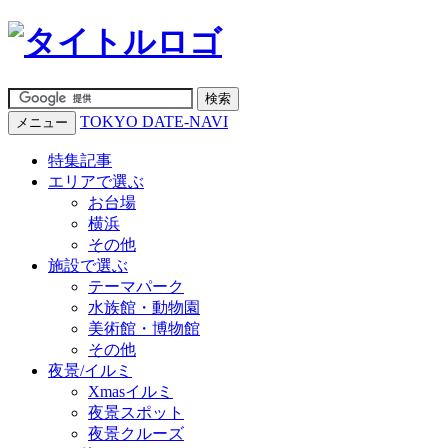
TOKYO DATE-NAVI
メニュー
特集記事
エリアで選ぶ
お台場
横浜
その他
施設で選ぶ
テーマパーク
水族館・動物園
美術館・博物館
その他
夜景/イルミ
Xmasイルミ
夜景スポット
夜景クルーズ