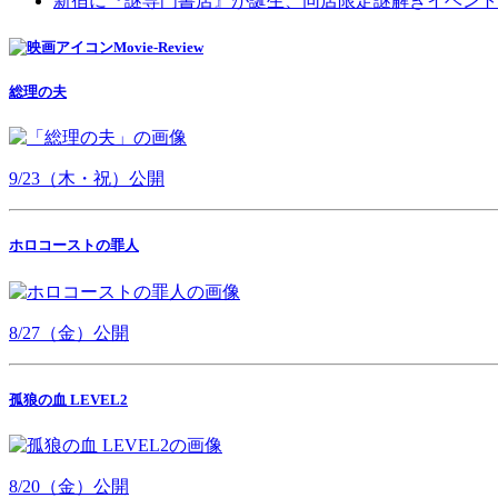
新宿に『謎専門書店』が誕生、同店限定謎解きイベント
Movie-Review
総理の夫
9/23（木・祝）公開
ホロコーストの罪人
8/27（金）公開
孤狼の血 LEVEL2
8/20（金）公開