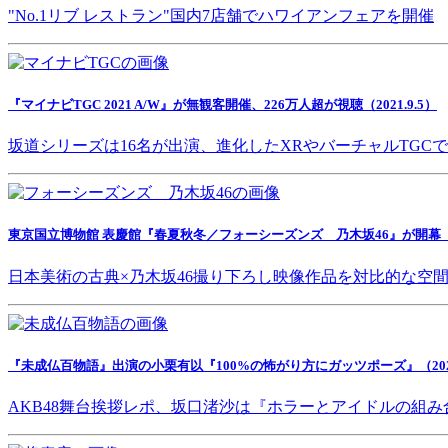
"No.1リブ レストラン"国内7店舗でハワイアンフェアを開催
『マイナビTGC 2021 A/W』が無観客開催、226万人超が視聴（2021.9.5）
坂道シリーズは16名が出演、進化したXRやバーチャルTGC
東京国立博物館 表慶館『春夏秋冬／フォーシーズンズ 乃木坂46』が開幕（202
日本美術の古典×乃木坂46撮り下ろし映像作品を対比的な空
『未成仏百物語』出演の小栗有以『100%の怖がり方にガッツポーズ』（2021.
AKB48舞台挨拶レポ、坂口渚沙は『ホラーとアイドルの組