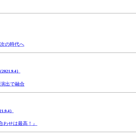
で次の時代へ
1.9.4）
間演出で融合
9.4）
み合わせは最高！』