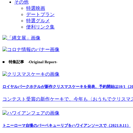
その他
特選映画
デートプラン
特選グルメ
便利リンク集
■ 特集記事 -Original Report-
ロイヤルパークホテルが新作クリスマスケーキを発表、予約開始は10/1（2021
コンテスト受賞の新作ケーキで、今年も〈おうちでクリスマ
トニーローマ自慢のバーベキューリブをハワイアンソースで（2021.9.11）