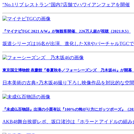
"No.1リブ レストラン"国内7店舗でハワイアンフェアを開催
『マイナビTGC 2021 A/W』が無観客開催、226万人超が視聴（2021.9.5）
坂道シリーズは16名が出演、進化したXRやバーチャルTGC
東京国立博物館 表慶館『春夏秋冬／フォーシーズンズ 乃木坂46』が開幕（202
日本美術の古典×乃木坂46撮り下ろし映像作品を対比的な空
『未成仏百物語』出演の小栗有以『100%の怖がり方にガッツポーズ』（2021.
AKB48舞台挨拶レポ、坂口渚沙は『ホラーとアイドルの組