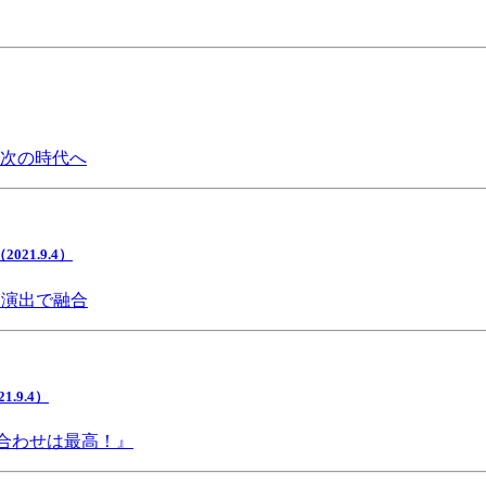
で次の時代へ
1.9.4）
間演出で融合
9.4）
み合わせは最高！』