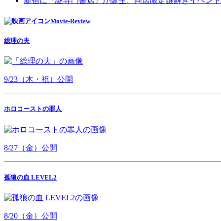
新宿に『謎専門書店』が誕生、同店限定謎解きイベント
Movie-Review
総理の夫
9/23（木・祝）公開
ホロコーストの罪人
8/27（金）公開
孤狼の血 LEVEL2
8/20（金）公開