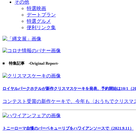
その他
特選映画
デートプラン
特選グルメ
便利リンク集
■ 特集記事 -Original Report-
ロイヤルパークホテルが新作クリスマスケーキを発表、予約開始は10/1（2021
コンテスト受賞の新作ケーキで、今年も〈おうちでクリスマ
トニーローマ自慢のバーベキューリブをハワイアンソースで（2021.9.11）