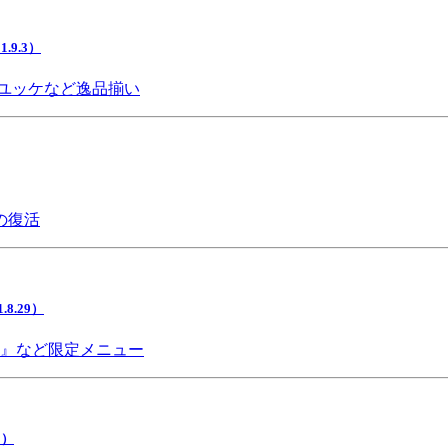
9.3）
ユッケなど逸品揃い
の復活
.29）
チ』など限定メニュー
5）