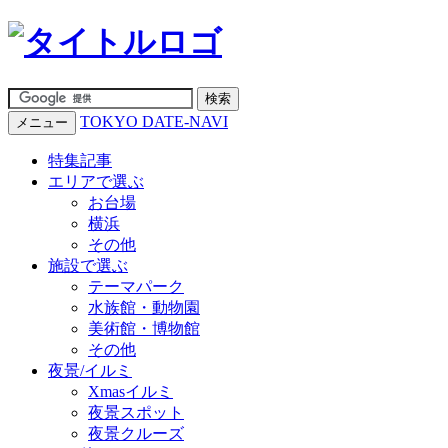
TOKYO DATE-NAVI
メニュー
特集記事
エリアで選ぶ
お台場
横浜
その他
施設で選ぶ
テーマパーク
水族館・動物園
美術館・博物館
その他
夜景/イルミ
Xmasイルミ
夜景スポット
夜景クルーズ