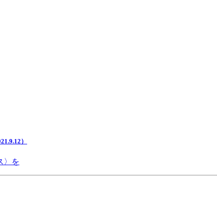
.9.12）
ス〉を