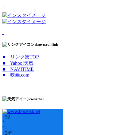
date-navi link
■ リンク集TOP
■ Yahoo!天気
■ NAVITIME
■ 映画.com
weather
+
32
°
C
+
34°