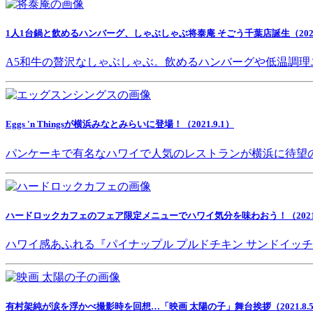
1人1台鍋と飲めるハンバーグ、しゃぶしゃぶ将泰庵 そごう千葉店誕生（2021.
A5和牛の贅沢なしゃぶしゃぶ。飲めるハンバーグや低温調理
Eggs 'n Thingsが横浜みなとみらいに登場！（2021.9.1）
パンケーキで有名なハワイで人気のレストランが横浜に待望
ハードロックカフェのフェア限定メニューでハワイ気分を味わおう！（2021.8
ハワイ感あふれる『パイナップル プルドチキン サンドイッ
有村架純が涙を浮かべ撮影時を回想…「映画 太陽の子」舞台挨拶（2021.8.