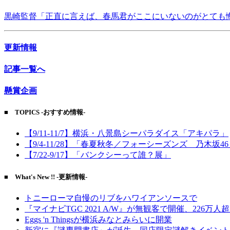
黒崎監督「正直に言えば、春馬君がここにいないのがとても
更新情報
記事一覧へ
懸賞企画
■ TOPICS -おすすめ情報-
【9/11-11/7】横浜・八景島シーパラダイス「アキパラ」
【9/4-11/28】「春夏秋冬／フォーシーズンズ 乃木坂4
【7/22-9/17】「バンクシーって誰？展」
■ What's New !! -更新情報-
トニーローマ自慢のリブをハワイアンソースで
『マイナビTGC 2021 A/W』が無観客で開催、226万人
Eggs 'n Thingsが横浜みなとみらいに開業