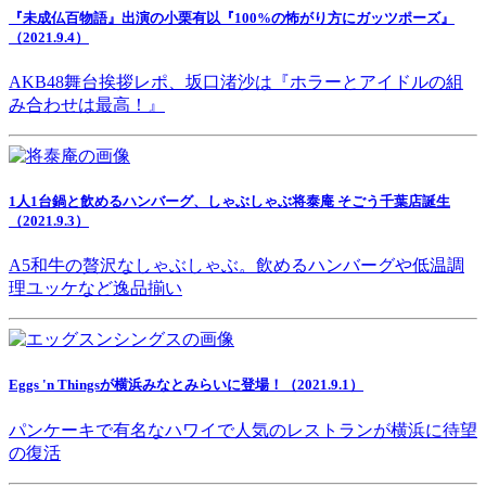
『未成仏百物語』出演の小栗有以『100%の怖がり方にガッツポーズ』
（2021.9.4）
AKB48舞台挨拶レポ、坂口渚沙は『ホラーとアイドルの組
み合わせは最高！』
1人1台鍋と飲めるハンバーグ、しゃぶしゃぶ将泰庵 そごう千葉店誕生
（2021.9.3）
A5和牛の贅沢なしゃぶしゃぶ。飲めるハンバーグや低温調
理ユッケなど逸品揃い
Eggs 'n Thingsが横浜みなとみらいに登場！（2021.9.1）
パンケーキで有名なハワイで人気のレストランが横浜に待望
の復活