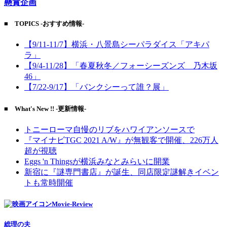
懸賞企画
■ TOPICS -おすすめ情報-
【9/11-11/7】横浜・八景島シーパラダイス「アキパ
ラ」
【9/4-11/28】「春夏秋冬／フォーシーズンズ 乃木坂
46」
【7/22-9/17】「バンクシーって誰？展」
■ What's New !! -更新情報-
トニーローマ自慢のリブをハワイアンソースで
『マイナビTGC 2021 A/W』が無観客で開催、226万人
超が視聴
Eggs 'n Thingsが横浜みなとみらいに開業
新宿に『謎専門書店』が誕生、同店限定謎解きイベン
トも常時開催
Movie-Review
総理の夫