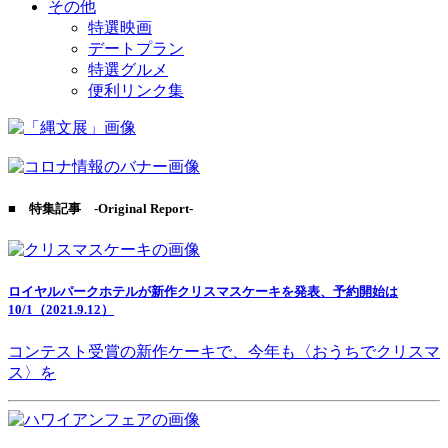
その他
特選映画
デートプラン
特選グルメ
便利リンク集
■ 特集記事 -Original Report-
ロイヤルパークホテルが新作クリスマスケーキを発表、予約開始は
10/1（2021.9.12）
コンテスト受賞の新作ケーキで、今年も〈おうちでクリスマ
ス〉を