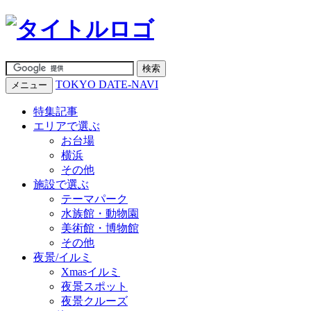
TOKYO DATE-NAVI
メニュー
特集記事
エリアで選ぶ
お台場
横浜
その他
施設で選ぶ
テーマパーク
水族館・動物園
美術館・博物館
その他
夜景/イルミ
Xmasイルミ
夜景スポット
夜景クルーズ