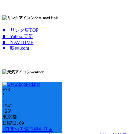
date-navi link
■ リンク集TOP
■ Yahoo!天気
■ NAVITIME
■ 映画.com
weather
+
33
°
C
+
34°
+
25°
東京都
日曜日, 09
7日間の天気予報を見る