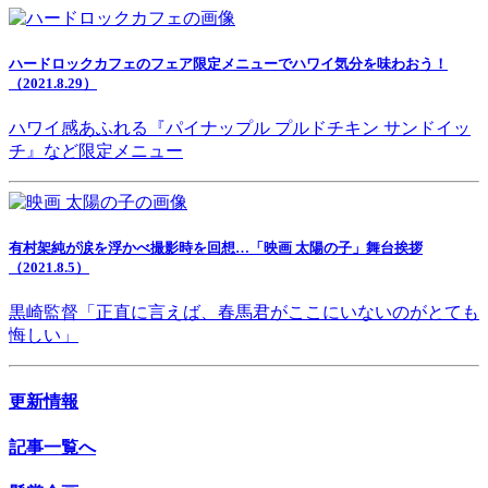
ハードロックカフェのフェア限定メニューでハワイ気分を味わおう！
（2021.8.29）
ハワイ感あふれる『パイナップル プルドチキン サンドイッ
チ』など限定メニュー
有村架純が涙を浮かべ撮影時を回想…「映画 太陽の子」舞台挨拶
（2021.8.5）
黒崎監督「正直に言えば、春馬君がここにいないのがとても
悔しい」
更新情報
記事一覧へ