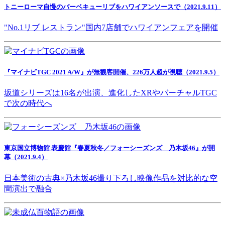
トニーローマ自慢のバーベキューリブをハワイアンソースで（2021.9.11）
"No.1リブ レストラン"国内7店舗でハワイアンフェアを開催
『マイナビTGC 2021 A/W』が無観客開催、226万人超が視聴（2021.9.5）
坂道シリーズは16名が出演、進化したXRやバーチャルTGC
で次の時代へ
東京国立博物館 表慶館『春夏秋冬／フォーシーズンズ 乃木坂46』が開
幕（2021.9.4）
日本美術の古典×乃木坂46撮り下ろし映像作品を対比的な空
間演出で融合