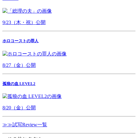
9/23（木・祝）公開
ホロコーストの罪人
8/27（金）公開
孤狼の血 LEVEL2
8/20（金）公開
≫≫試写Review一覧