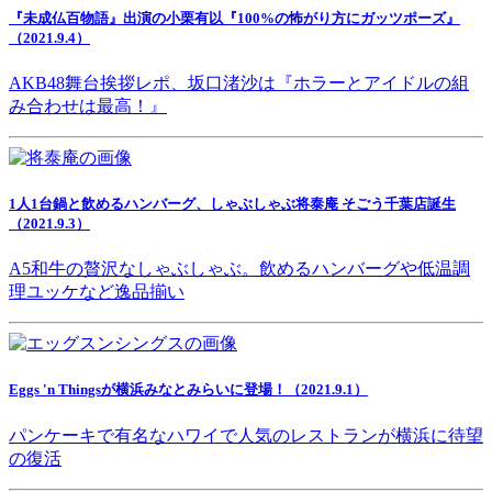
『未成仏百物語』出演の小栗有以『100%の怖がり方にガッツポーズ』
（2021.9.4）
AKB48舞台挨拶レポ、坂口渚沙は『ホラーとアイドルの組
み合わせは最高！』
1人1台鍋と飲めるハンバーグ、しゃぶしゃぶ将泰庵 そごう千葉店誕生
（2021.9.3）
A5和牛の贅沢なしゃぶしゃぶ。飲めるハンバーグや低温調
理ユッケなど逸品揃い
Eggs 'n Thingsが横浜みなとみらいに登場！（2021.9.1）
パンケーキで有名なハワイで人気のレストランが横浜に待望
の復活