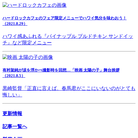
ハードロックカフェのフェア限定メニューでハワイ気分を味わおう！
（2021.8.29）
ハワイ感あふれる『パイナップル プルドチキン サンドイッ
チ』など限定メニュー
有村架純が涙を浮かべ撮影時を回想…「映画 太陽の子」舞台挨拶
（2021.8.5）
黒崎監督「正直に言えば、春馬君がここにいないのがとても
悔しい」
更新情報
記事一覧へ