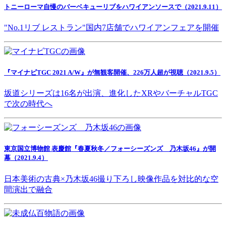
トニーローマ自慢のバーベキューリブをハワイアンソースで（2021.9.11）
"No.1リブ レストラン"国内7店舗でハワイアンフェアを開催
『マイナビTGC 2021 A/W』が無観客開催、226万人超が視聴（2021.9.5）
坂道シリーズは16名が出演、進化したXRやバーチャルTGC
で次の時代へ
東京国立博物館 表慶館『春夏秋冬／フォーシーズンズ 乃木坂46』が開
幕（2021.9.4）
日本美術の古典×乃木坂46撮り下ろし映像作品を対比的な空
間演出で融合