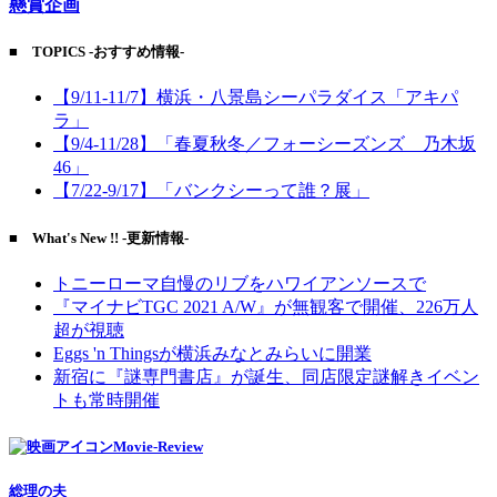
懸賞企画
■ TOPICS -おすすめ情報-
【9/11-11/7】横浜・八景島シーパラダイス「アキパ
ラ」
【9/4-11/28】「春夏秋冬／フォーシーズンズ 乃木坂
46」
【7/22-9/17】「バンクシーって誰？展」
■ What's New !! -更新情報-
トニーローマ自慢のリブをハワイアンソースで
『マイナビTGC 2021 A/W』が無観客で開催、226万人
超が視聴
Eggs 'n Thingsが横浜みなとみらいに開業
新宿に『謎専門書店』が誕生、同店限定謎解きイベン
トも常時開催
Movie-Review
総理の夫