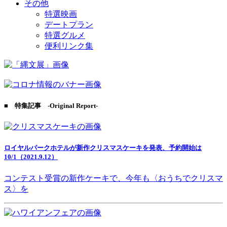
その他
特選映画
デートプラン
特選グルメ
便利リンク集
■ 特集記事 -Original Report-
ロイヤルパークホテルが新作クリスマスケーキを発表、予約開始は
10/1（2021.9.12）
コンテスト受賞の新作ケーキで、今年も〈おうちでクリスマ
ス〉を