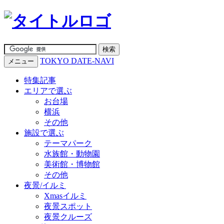
TOKYO DATE-NAVI
メニュー
特集記事
エリアで選ぶ
お台場
横浜
その他
施設で選ぶ
テーマパーク
水族館・動物園
美術館・博物館
その他
夜景/イルミ
Xmasイルミ
夜景スポット
夜景クルーズ