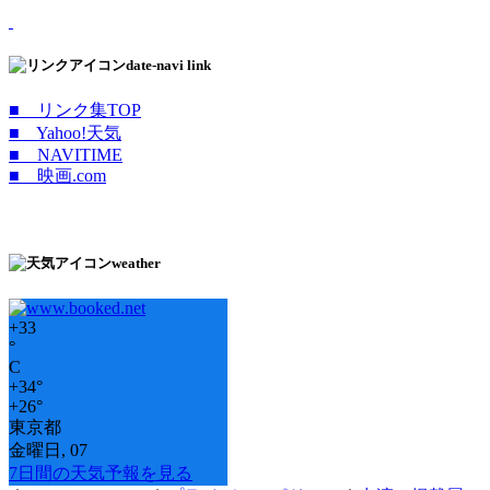
date-navi link
■ リンク集TOP
■ Yahoo!天気
■ NAVITIME
■ 映画.com
weather
+
33
°
C
+
34°
+
26°
東京都
金曜日, 07
7日間の天気予報を見る