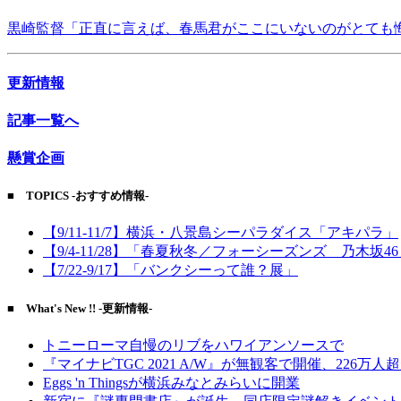
黒崎監督「正直に言えば、春馬君がここにいないのがとても
更新情報
記事一覧へ
懸賞企画
■ TOPICS -おすすめ情報-
【9/11-11/7】横浜・八景島シーパラダイス「アキパラ」
【9/4-11/28】「春夏秋冬／フォーシーズンズ 乃木坂4
【7/22-9/17】「バンクシーって誰？展」
■ What's New !! -更新情報-
トニーローマ自慢のリブをハワイアンソースで
『マイナビTGC 2021 A/W』が無観客で開催、226万人
Eggs 'n Thingsが横浜みなとみらいに開業