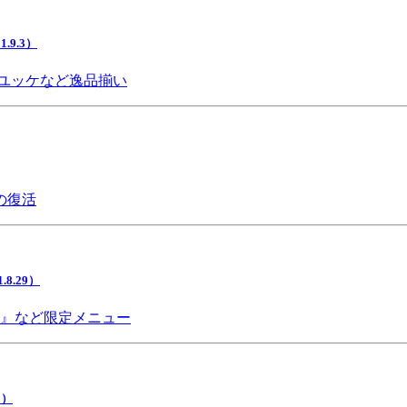
9.3）
ユッケなど逸品揃い
の復活
.29）
チ』など限定メニュー
5）