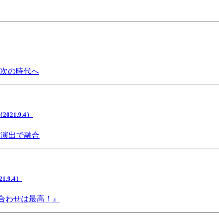
で次の時代へ
1.9.4）
間演出で融合
9.4）
み合わせは最高！』