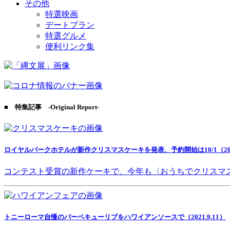
その他
特選映画
デートプラン
特選グルメ
便利リンク集
■ 特集記事 -Original Report-
ロイヤルパークホテルが新作クリスマスケーキを発表、予約開始は10/1（2021
コンテスト受賞の新作ケーキで、今年も〈おうちでクリスマ
トニーローマ自慢のバーベキューリブをハワイアンソースで（2021.9.11）