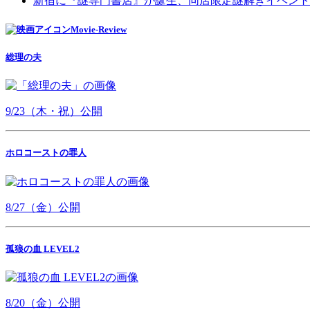
新宿に『謎専門書店』が誕生、同店限定謎解きイベント
Movie-Review
総理の夫
9/23（木・祝）公開
ホロコーストの罪人
8/27（金）公開
孤狼の血 LEVEL2
8/20（金）公開