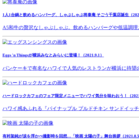
1人1台鍋と飲めるハンバーグ、しゃぶしゃぶ将泰庵 そごう千葉店誕生（2021.
A5和牛の贅沢なしゃぶしゃぶ。飲めるハンバーグや低温調理
Eggs 'n Thingsが横浜みなとみらいに登場！（2021.9.1）
パンケーキで有名なハワイで人気のレストランが横浜に待望
ハードロックカフェのフェア限定メニューでハワイ気分を味わおう！（2021.8
ハワイ感あふれる『パイナップル プルドチキン サンドイッ
有村架純が涙を浮かべ撮影時を回想…「映画 太陽の子」舞台挨拶（2021.8.