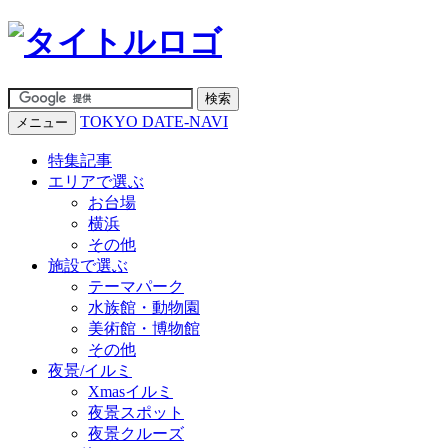
TOKYO DATE-NAVI
メニュー
特集記事
エリアで選ぶ
お台場
横浜
その他
施設で選ぶ
テーマパーク
水族館・動物園
美術館・博物館
その他
夜景/イルミ
Xmasイルミ
夜景スポット
夜景クルーズ