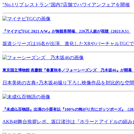
"No.1リブ レストラン"国内7店舗でハワイアンフェアを開催
『マイナビTGC 2021 A/W』が無観客開催、226万人超が視聴（2021.9.5）
坂道シリーズは16名が出演、進化したXRやバーチャルTGC
東京国立博物館 表慶館『春夏秋冬／フォーシーズンズ 乃木坂46』が開幕（202
日本美術の古典×乃木坂46撮り下ろし映像作品を対比的な空
『未成仏百物語』出演の小栗有以『100%の怖がり方にガッツポーズ』（2021.
AKB48舞台挨拶レポ、坂口渚沙は『ホラーとアイドルの組