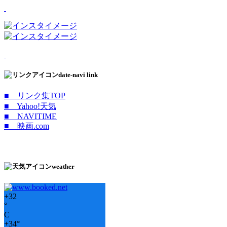
date-navi link
■ リンク集TOP
■ Yahoo!天気
■ NAVITIME
■ 映画.com
weather
+
32
°
C
+
34°