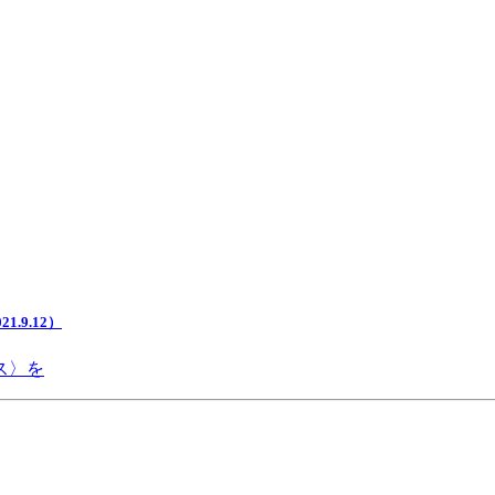
.9.12）
ス〉を