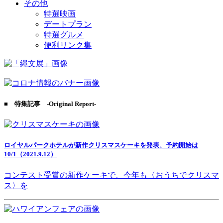
その他
特選映画
デートプラン
特選グルメ
便利リンク集
■ 特集記事 -Original Report-
ロイヤルパークホテルが新作クリスマスケーキを発表、予約開始は
10/1（2021.9.12）
コンテスト受賞の新作ケーキで、今年も〈おうちでクリスマ
ス〉を