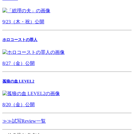
9/23（木・祝）公開
ホロコーストの罪人
8/27（金）公開
孤狼の血 LEVEL2
8/20（金）公開
≫≫試写Review一覧