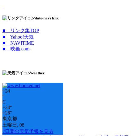
date-navi link
■ リンク集TOP
■ Yahoo!天気
■ NAVITIME
■ 映画.com
weather
+
34
°
C
+
34°
+
26°
東京都
土曜日, 08
7日間の天気予報を見る