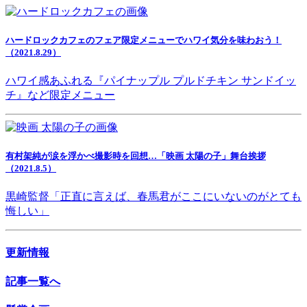
ハードロックカフェのフェア限定メニューでハワイ気分を味わおう！
（2021.8.29）
ハワイ感あふれる『パイナップル プルドチキン サンドイッ
チ』など限定メニュー
有村架純が涙を浮かべ撮影時を回想…「映画 太陽の子」舞台挨拶
（2021.8.5）
黒崎監督「正直に言えば、春馬君がここにいないのがとても
悔しい」
更新情報
記事一覧へ