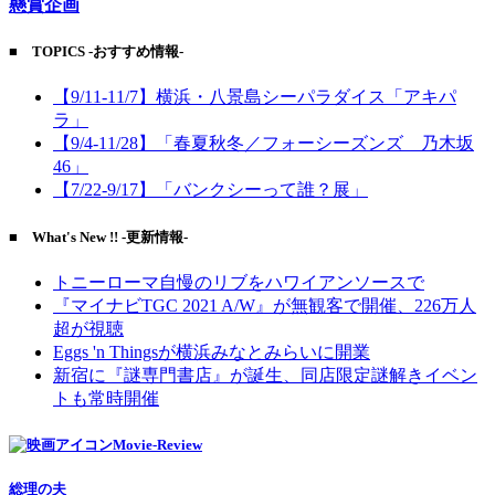
懸賞企画
■ TOPICS -おすすめ情報-
【9/11-11/7】横浜・八景島シーパラダイス「アキパ
ラ」
【9/4-11/28】「春夏秋冬／フォーシーズンズ 乃木坂
46」
【7/22-9/17】「バンクシーって誰？展」
■ What's New !! -更新情報-
トニーローマ自慢のリブをハワイアンソースで
『マイナビTGC 2021 A/W』が無観客で開催、226万人
超が視聴
Eggs 'n Thingsが横浜みなとみらいに開業
新宿に『謎専門書店』が誕生、同店限定謎解きイベン
トも常時開催
Movie-Review
総理の夫