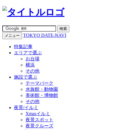
TOKYO DATE-NAVI
メニュー
特集記事
エリアで選ぶ
お台場
横浜
その他
施設で選ぶ
テーマパーク
水族館・動物園
美術館・博物館
その他
夜景/イルミ
Xmasイルミ
夜景スポット
夜景クルーズ