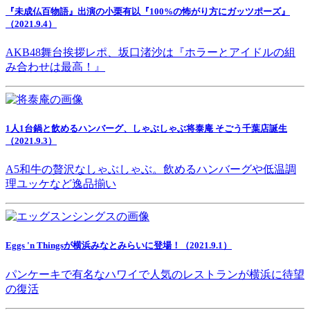
『未成仏百物語』出演の小栗有以『100%の怖がり方にガッツポーズ』
（2021.9.4）
AKB48舞台挨拶レポ、坂口渚沙は『ホラーとアイドルの組
み合わせは最高！』
1人1台鍋と飲めるハンバーグ、しゃぶしゃぶ将泰庵 そごう千葉店誕生
（2021.9.3）
A5和牛の贅沢なしゃぶしゃぶ。飲めるハンバーグや低温調
理ユッケなど逸品揃い
Eggs 'n Thingsが横浜みなとみらいに登場！（2021.9.1）
パンケーキで有名なハワイで人気のレストランが横浜に待望
の復活