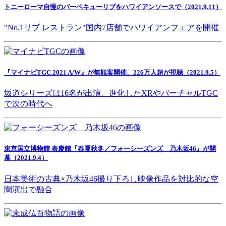
トニーローマ自慢のバーベキューリブをハワイアンソースで（2021.9.11）
"No.1リブ レストラン"国内7店舗でハワイアンフェアを開催
『マイナビTGC 2021 A/W』が無観客開催、226万人超が視聴（2021.9.5）
坂道シリーズは16名が出演、進化したXRやバーチャルTGC
で次の時代へ
東京国立博物館 表慶館『春夏秋冬／フォーシーズンズ 乃木坂46』が開
幕（2021.9.4）
日本美術の古典×乃木坂46撮り下ろし映像作品を対比的な空
間演出で融合