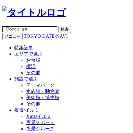
TOKYO DATE-NAVI
メニュー
特集記事
エリアで選ぶ
お台場
横浜
その他
施設で選ぶ
テーマパーク
水族館・動物園
美術館・博物館
その他
夜景/イルミ
Xmasイルミ
夜景スポット
夜景クルーズ