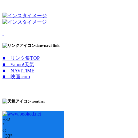
date-navi link
■ リンク集TOP
■ Yahoo!天気
■ NAVITIME
■ 映画.com
weather
+
32
°
C
+
33°