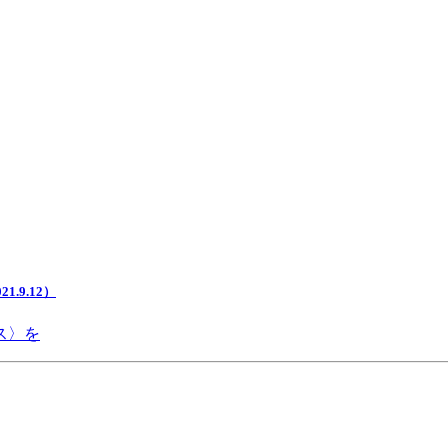
.9.12）
ス〉を