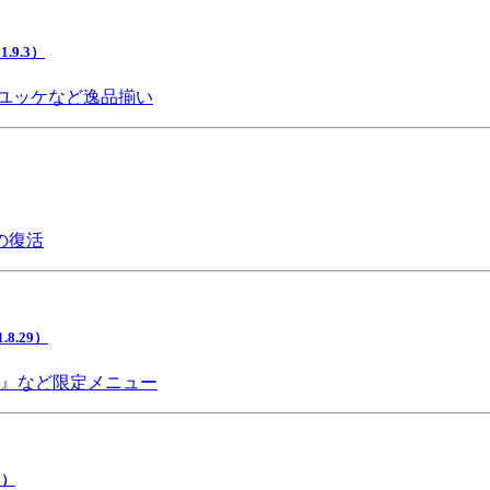
9.3）
ユッケなど逸品揃い
の復活
.29）
チ』など限定メニュー
5）