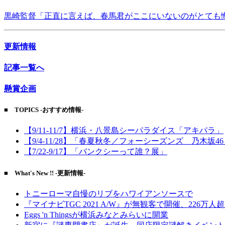
黒崎監督「正直に言えば、春馬君がここにいないのがとても
更新情報
記事一覧へ
懸賞企画
■ TOPICS -おすすめ情報-
【9/11-11/7】横浜・八景島シーパラダイス「アキパラ」
【9/4-11/28】「春夏秋冬／フォーシーズンズ 乃木坂4
【7/22-9/17】「バンクシーって誰？展」
■ What's New !! -更新情報-
トニーローマ自慢のリブをハワイアンソースで
『マイナビTGC 2021 A/W』が無観客で開催、226万人
Eggs 'n Thingsが横浜みなとみらいに開業