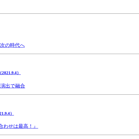
で次の時代へ
1.9.4）
間演出で融合
9.4）
み合わせは最高！』