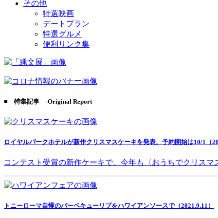
その他
特選映画
デートプラン
特選グルメ
便利リンク集
■ 特集記事 -Original Report-
ロイヤルパークホテルが新作クリスマスケーキを発表、予約開始は10/1（2021
コンテスト受賞の新作ケーキで、今年も〈おうちでクリスマ
トニーローマ自慢のバーベキューリブをハワイアンソースで（2021.9.11）