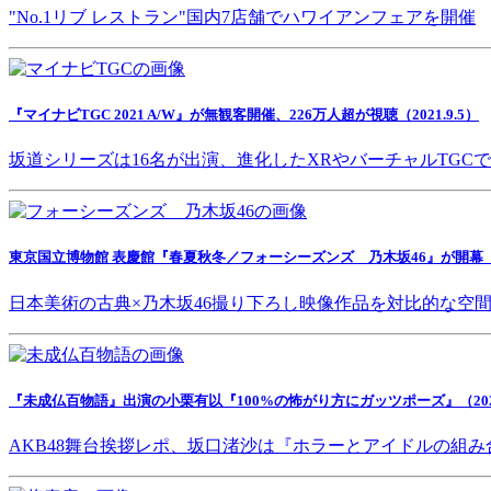
"No.1リブ レストラン"国内7店舗でハワイアンフェアを開催
『マイナビTGC 2021 A/W』が無観客開催、226万人超が視聴（2021.9.5）
坂道シリーズは16名が出演、進化したXRやバーチャルTGC
東京国立博物館 表慶館『春夏秋冬／フォーシーズンズ 乃木坂46』が開幕（202
日本美術の古典×乃木坂46撮り下ろし映像作品を対比的な空
『未成仏百物語』出演の小栗有以『100%の怖がり方にガッツポーズ』（2021.
AKB48舞台挨拶レポ、坂口渚沙は『ホラーとアイドルの組