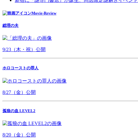
新宿に『謎専門書店』が誕生、同店限定謎解きイベント
Movie-Review
総理の夫
9/23（木・祝）公開
ホロコーストの罪人
8/27（金）公開
孤狼の血 LEVEL2
8/20（金）公開