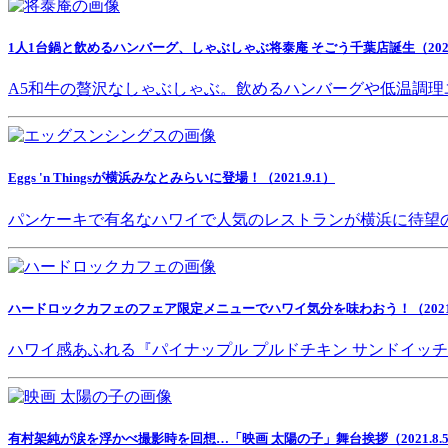
1人1台鍋と飲めるハンバーグ、しゃぶしゃぶ将泰庵 そごう千葉店誕生（2021.
A5和牛の贅沢なしゃぶしゃぶ。飲めるハンバーグや低温調理
Eggs 'n Thingsが横浜みなとみらいに登場！（2021.9.1）
パンケーキで有名なハワイで人気のレストランが横浜に待望
ハードロックカフェのフェア限定メニューでハワイ気分を味わおう！（2021.8
ハワイ感あふれる『パイナップル プルドチキン サンドイッ
有村架純が涙を浮かべ撮影時を回想…「映画 太陽の子」舞台挨拶（2021.8.