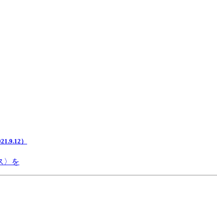
.9.12）
ス〉を