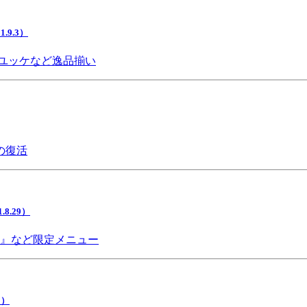
9.3）
ユッケなど逸品揃い
の復活
.29）
チ』など限定メニュー
5）