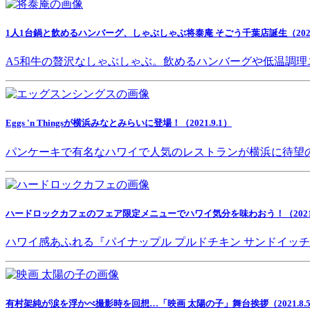
1人1台鍋と飲めるハンバーグ、しゃぶしゃぶ将泰庵 そごう千葉店誕生（2021.
A5和牛の贅沢なしゃぶしゃぶ。飲めるハンバーグや低温調理
Eggs 'n Thingsが横浜みなとみらいに登場！（2021.9.1）
パンケーキで有名なハワイで人気のレストランが横浜に待望
ハードロックカフェのフェア限定メニューでハワイ気分を味わおう！（2021.8
ハワイ感あふれる『パイナップル プルドチキン サンドイッ
有村架純が涙を浮かべ撮影時を回想…「映画 太陽の子」舞台挨拶（2021.8.