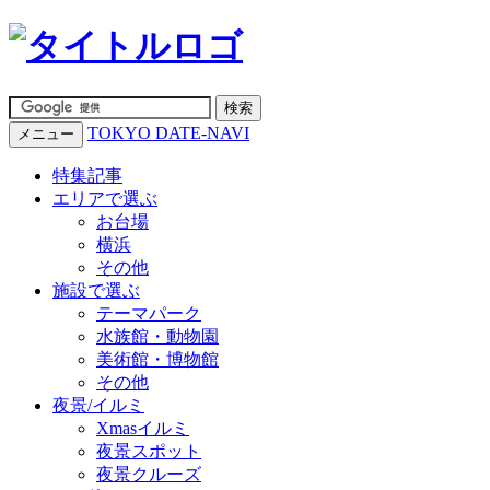
TOKYO DATE-NAVI
メニュー
特集記事
エリアで選ぶ
お台場
横浜
その他
施設で選ぶ
テーマパーク
水族館・動物園
美術館・博物館
その他
夜景/イルミ
Xmasイルミ
夜景スポット
夜景クルーズ