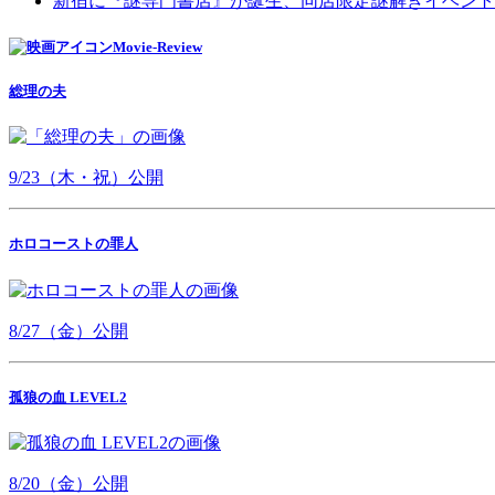
新宿に『謎専門書店』が誕生、同店限定謎解きイベント
Movie-Review
総理の夫
9/23（木・祝）公開
ホロコーストの罪人
8/27（金）公開
孤狼の血 LEVEL2
8/20（金）公開