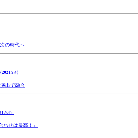
で次の時代へ
1.9.4）
間演出で融合
9.4）
み合わせは最高！』