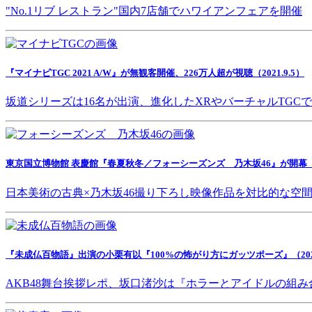
"No.1リブ レストラン"国内7店舗でハワイアンフェアを開催
『マイナビTGC 2021 A/W』が無観客開催、226万人超が視聴（2021.9.5）
坂道シリーズは16名が出演、進化したXRやバーチャルTGC
東京国立博物館 表慶館『春夏秋冬／フォーシーズンズ 乃木坂46』が開幕（202
日本美術の古典×乃木坂46撮り下ろし映像作品を対比的な空
『未成仏百物語』出演の小栗有以『100%の怖がり方にガッツポーズ』（2021.
AKB48舞台挨拶レポ、坂口渚沙は『ホラーとアイドルの組