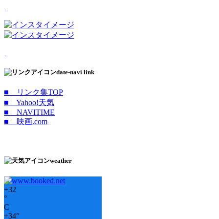
date-navi link
■ リンク集TOP
■ Yahoo!天気
■ NAVITIME
■ 映画.com
weather
+
32
°
C
+
34°