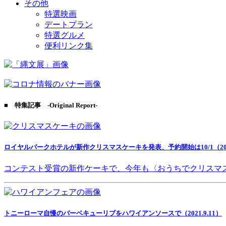
その他
特選映画
デートプラン
特選グルメ
便利リンク集
■ 特集記事 -Original Report-
ロイヤルパークホテルが新作クリスマスケーキを発表、予約開始は10/1（2021
コンテスト受賞の新作ケーキで、今年も〈おうちでクリスマ
トニーローマ自慢のバーベキューリブをハワイアンソースで（2021.9.11）