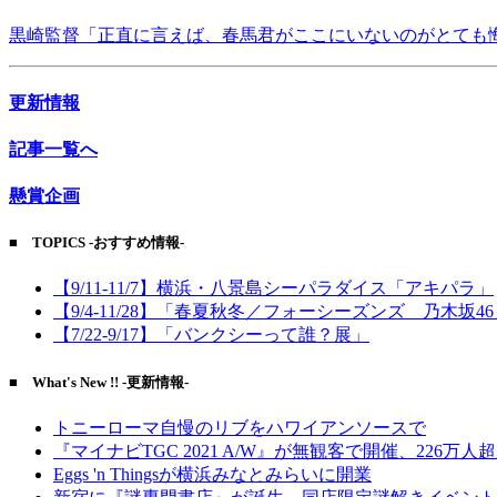
黒崎監督「正直に言えば、春馬君がここにいないのがとても
更新情報
記事一覧へ
懸賞企画
■ TOPICS -おすすめ情報-
【9/11-11/7】横浜・八景島シーパラダイス「アキパラ」
【9/4-11/28】「春夏秋冬／フォーシーズンズ 乃木坂4
【7/22-9/17】「バンクシーって誰？展」
■ What's New !! -更新情報-
トニーローマ自慢のリブをハワイアンソースで
『マイナビTGC 2021 A/W』が無観客で開催、226万人
Eggs 'n Thingsが横浜みなとみらいに開業