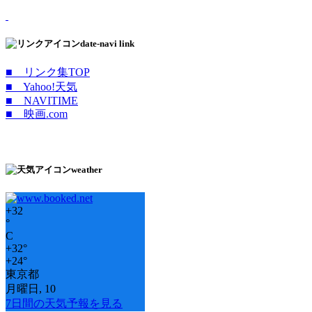
date-navi link
■ リンク集TOP
■ Yahoo!天気
■ NAVITIME
■ 映画.com
weather
+
32
°
C
+
32°
+
24°
東京都
月曜日, 10
7日間の天気予報を見る