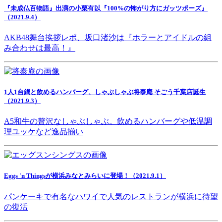
『未成仏百物語』出演の小栗有以『100%の怖がり方にガッツポーズ』
（2021.9.4）
AKB48舞台挨拶レポ、坂口渚沙は『ホラーとアイドルの組
み合わせは最高！』
1人1台鍋と飲めるハンバーグ、しゃぶしゃぶ将泰庵 そごう千葉店誕生
（2021.9.3）
A5和牛の贅沢なしゃぶしゃぶ。飲めるハンバーグや低温調
理ユッケなど逸品揃い
Eggs 'n Thingsが横浜みなとみらいに登場！（2021.9.1）
パンケーキで有名なハワイで人気のレストランが横浜に待望
の復活