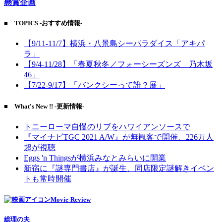
懸賞企画
■ TOPICS -おすすめ情報-
【9/11-11/7】横浜・八景島シーパラダイス「アキパ
ラ」
【9/4-11/28】「春夏秋冬／フォーシーズンズ 乃木坂
46」
【7/22-9/17】「バンクシーって誰？展」
■ What's New !! -更新情報-
トニーローマ自慢のリブをハワイアンソースで
『マイナビTGC 2021 A/W』が無観客で開催、226万人
超が視聴
Eggs 'n Thingsが横浜みなとみらいに開業
新宿に『謎専門書店』が誕生、同店限定謎解きイベン
トも常時開催
Movie-Review
総理の夫