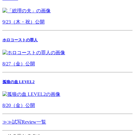
9/23（木・祝）公開
ホロコーストの罪人
8/27（金）公開
孤狼の血 LEVEL2
8/20（金）公開
≫≫試写Review一覧