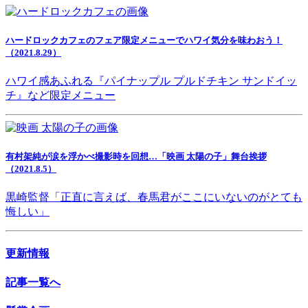
ハードロックカフェのフェア限定メニューでハワイ気分を味わおう！
（2021.8.29）
ハワイ感あふれる『パイナップル プルドチキン サンドイッ
チ』など限定メニュー
有村架純が涙を浮かべ撮影時を回想…「映画 太陽の子」舞台挨拶
（2021.8.5）
黒崎監督「正直に言えば、春馬君がここにいないのがとても
悔しい」
更新情報
記事一覧へ