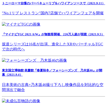
トニーローマ自慢のバーベキューリブをハワイアンソースで（2021.9.11）
"No.1リブ レストラン"国内7店舗でハワイアンフェアを開催
『マイナビTGC 2021 A/W』が無観客開催、226万人超が視聴（2021.9.5）
坂道シリーズは16名が出演、進化したXRやバーチャルTGC
で次の時代へ
東京国立博物館 表慶館『春夏秋冬／フォーシーズンズ 乃木坂46』が開
幕（2021.9.4）
日本美術の古典×乃木坂46撮り下ろし映像作品を対比的な空
間演出で融合