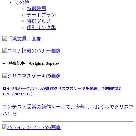
その他
特選映画
デートプラン
特選グルメ
便利リンク集
■ 特集記事 -Original Report-
ロイヤルパークホテルが新作クリスマスケーキを発表、予約開始は
10/1（2021.9.12）
コンテスト受賞の新作ケーキで、今年も〈おうちでクリスマ
ス〉を