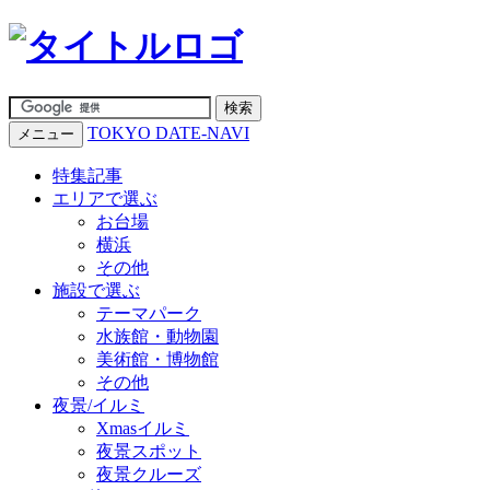
TOKYO DATE-NAVI
メニュー
特集記事
エリアで選ぶ
お台場
横浜
その他
施設で選ぶ
テーマパーク
水族館・動物園
美術館・博物館
その他
夜景/イルミ
Xmasイルミ
夜景スポット
夜景クルーズ