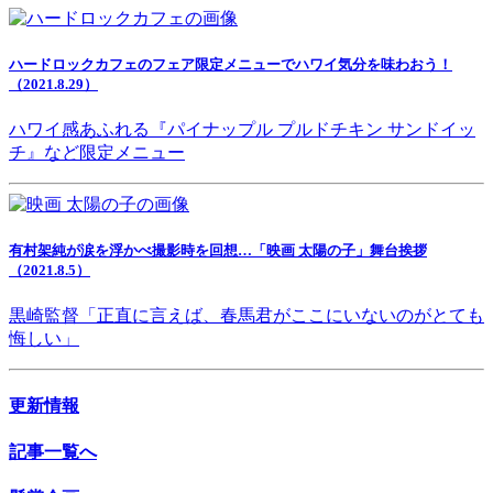
ハードロックカフェのフェア限定メニューでハワイ気分を味わおう！
（2021.8.29）
ハワイ感あふれる『パイナップル プルドチキン サンドイッ
チ』など限定メニュー
有村架純が涙を浮かべ撮影時を回想…「映画 太陽の子」舞台挨拶
（2021.8.5）
黒崎監督「正直に言えば、春馬君がここにいないのがとても
悔しい」
更新情報
記事一覧へ