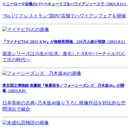
トニーローマ自慢のバーベキューリブをハワイアンソースで（2021.9.11）
"No.1リブ レストラン"国内7店舗でハワイアンフェアを開催
『マイナビTGC 2021 A/W』が無観客開催、226万人超が視聴（2021.9.5）
坂道シリーズは16名が出演、進化したXRやバーチャルTGC
で次の時代へ
東京国立博物館 表慶館『春夏秋冬／フォーシーズンズ 乃木坂46』が開
幕（2021.9.4）
日本美術の古典×乃木坂46撮り下ろし映像作品を対比的な空
間演出で融合