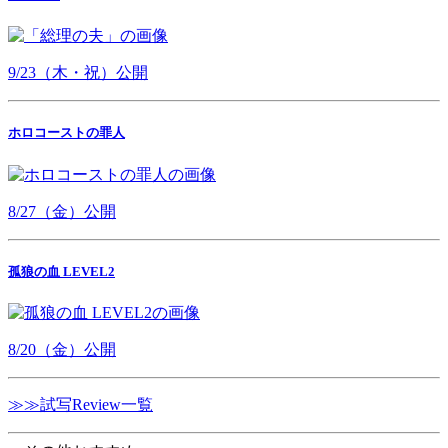
9/23（木・祝）公開
ホロコーストの罪人
8/27（金）公開
孤狼の血 LEVEL2
8/20（金）公開
≫≫試写Review一覧