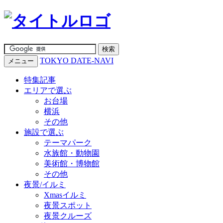
TOKYO DATE-NAVI
メニュー
特集記事
エリアで選ぶ
お台場
横浜
その他
施設で選ぶ
テーマパーク
水族館・動物園
美術館・博物館
その他
夜景/イルミ
Xmasイルミ
夜景スポット
夜景クルーズ