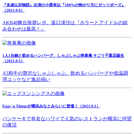
『未成仏百物語』出演の小栗有以『100%の怖がり方にガッツポーズ』
（2021.9.4）
AKB48舞台挨拶レポ、坂口渚沙は『ホラーとアイドルの組
み合わせは最高！』
1人1台鍋と飲めるハンバーグ、しゃぶしゃぶ将泰庵 そごう千葉店誕生
（2021.9.3）
A5和牛の贅沢なしゃぶしゃぶ。飲めるハンバーグや低温調
理ユッケなど逸品揃い
Eggs 'n Thingsが横浜みなとみらいに登場！（2021.9.1）
パンケーキで有名なハワイで人気のレストランが横浜に待望
の復活