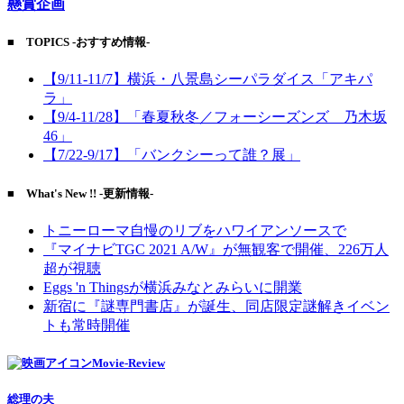
懸賞企画
■ TOPICS -おすすめ情報-
【9/11-11/7】横浜・八景島シーパラダイス「アキパ
ラ」
【9/4-11/28】「春夏秋冬／フォーシーズンズ 乃木坂
46」
【7/22-9/17】「バンクシーって誰？展」
■ What's New !! -更新情報-
トニーローマ自慢のリブをハワイアンソースで
『マイナビTGC 2021 A/W』が無観客で開催、226万人
超が視聴
Eggs 'n Thingsが横浜みなとみらいに開業
新宿に『謎専門書店』が誕生、同店限定謎解きイベン
トも常時開催
Movie-Review
総理の夫