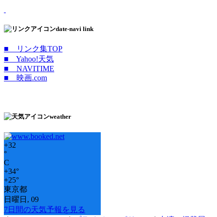
date-navi link
■ リンク集TOP
■ Yahoo!天気
■ NAVITIME
■ 映画.com
weather
+
32
°
C
+
34°
+
25°
東京都
日曜日, 09
7日間の天気予報を見る