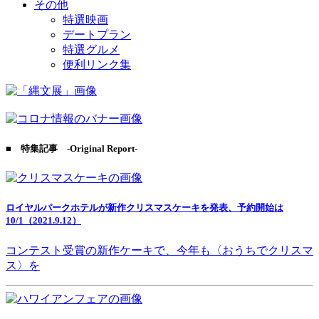
その他
特選映画
デートプラン
特選グルメ
便利リンク集
■ 特集記事 -Original Report-
ロイヤルパークホテルが新作クリスマスケーキを発表、予約開始は
10/1（2021.9.12）
コンテスト受賞の新作ケーキで、今年も〈おうちでクリスマ
ス〉を