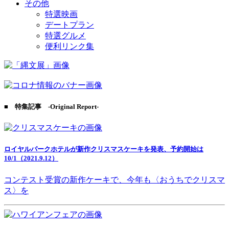
その他
特選映画
デートプラン
特選グルメ
便利リンク集
■ 特集記事 -Original Report-
ロイヤルパークホテルが新作クリスマスケーキを発表、予約開始は
10/1（2021.9.12）
コンテスト受賞の新作ケーキで、今年も〈おうちでクリスマ
ス〉を