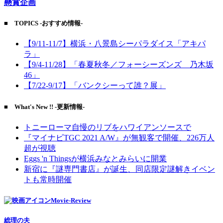
懸賞企画
■ TOPICS -おすすめ情報-
【9/11-11/7】横浜・八景島シーパラダイス「アキパ
ラ」
【9/4-11/28】「春夏秋冬／フォーシーズンズ 乃木坂
46」
【7/22-9/17】「バンクシーって誰？展」
■ What's New !! -更新情報-
トニーローマ自慢のリブをハワイアンソースで
『マイナビTGC 2021 A/W』が無観客で開催、226万人
超が視聴
Eggs 'n Thingsが横浜みなとみらいに開業
新宿に『謎専門書店』が誕生、同店限定謎解きイベン
トも常時開催
Movie-Review
総理の夫