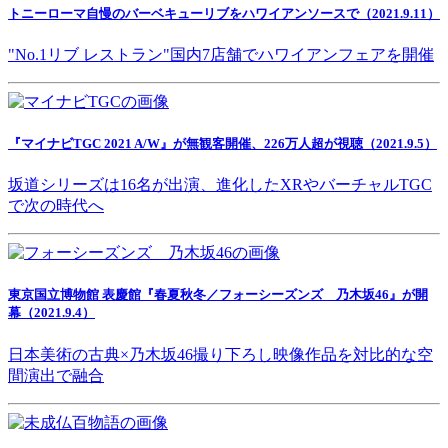
トニーローマ自慢のバーベキューリブをハワイアンソースで（2021.9.11）
"No.1リブ レストラン"国内7店舗でハワイアンフェアを開催
『マイナビTGC 2021 A/W』が無観客開催、226万人超が視聴（2021.9.5）
坂道シリーズは16名が出演、進化したXRやバーチャルTGC
で次の時代へ
東京国立博物館 表慶館『春夏秋冬／フォーシーズンズ 乃木坂46』が開
幕（2021.9.4）
日本美術の古典×乃木坂46撮り下ろし映像作品を対比的な空
間演出で融合