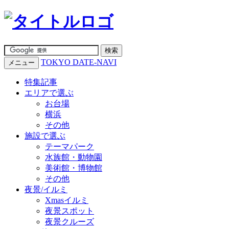
TOKYO DATE-NAVI
メニュー
特集記事
エリアで選ぶ
お台場
横浜
その他
施設で選ぶ
テーマパーク
水族館・動物園
美術館・博物館
その他
夜景/イルミ
Xmasイルミ
夜景スポット
夜景クルーズ