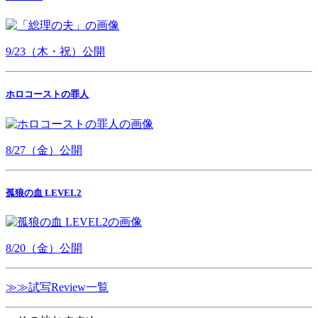
9/23（木・祝）公開
ホロコーストの罪人
8/27（金）公開
孤狼の血 LEVEL2
8/20（金）公開
≫≫試写Review一覧