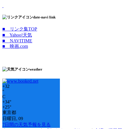
date-navi link
■ リンク集TOP
■ Yahoo!天気
■ NAVITIME
■ 映画.com
weather
+
32
°
C
+
34°
+
25°
東京都
日曜日, 09
7日間の天気予報を見る