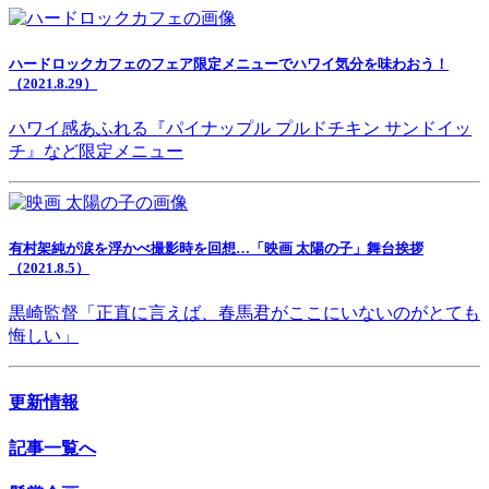
ハードロックカフェのフェア限定メニューでハワイ気分を味わおう！
（2021.8.29）
ハワイ感あふれる『パイナップル プルドチキン サンドイッ
チ』など限定メニュー
有村架純が涙を浮かべ撮影時を回想…「映画 太陽の子」舞台挨拶
（2021.8.5）
黒崎監督「正直に言えば、春馬君がここにいないのがとても
悔しい」
更新情報
記事一覧へ