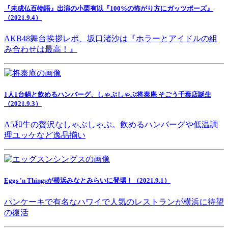
『未成仏百物語』出演の小栗有以『100%の怖がり方にガッツポーズ』
（2021.9.4）
AKB48舞台挨拶レポ、坂口渚沙は『ホラーとアイドルの組
み合わせは最高！』
1人1台鍋と飲めるハンバーグ、しゃぶしゃぶ将泰庵 そごう千葉店誕生
（2021.9.3）
A5和牛の贅沢なしゃぶしゃぶ。飲めるハンバーグや低温調
理ユッケなど逸品揃い
Eggs 'n Thingsが横浜みなとみらいに登場！（2021.9.1）
パンケーキで有名なハワイで人気のレストランが横浜に待望
の復活