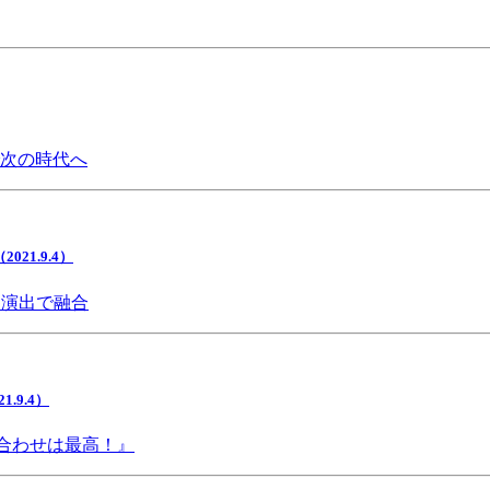
で次の時代へ
1.9.4）
間演出で融合
9.4）
み合わせは最高！』