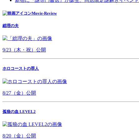
新宿に『謎専門書店』が誕生、同店限定謎解きイベント
Movie-Review
総理の夫
9/23（木・祝）公開
ホロコーストの罪人
8/27（金）公開
孤狼の血 LEVEL2
8/20（金）公開