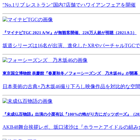
"No.1リブ レストラン"国内7店舗でハワイアンフェアを開催
『マイナビTGC 2021 A/W』が無観客開催、226万人超が視聴（2021.9.5）
坂道シリーズは16名が出演、進化したXRやバーチャルTGC
東京国立博物館 表慶館『春夏秋冬／フォーシーズンズ 乃木坂46』が開幕（202
日本美術の古典×乃木坂46撮り下ろし映像作品を対比的な空
『未成仏百物語』出演の小栗有以『100%の怖がり方にガッツポーズ』（2021.
AKB48舞台挨拶レポ、坂口渚沙は『ホラーとアイドルの組