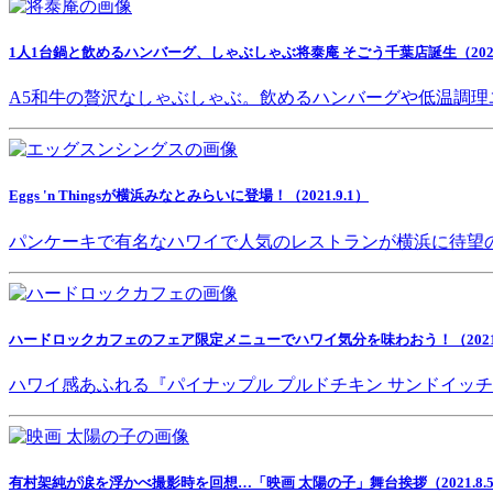
1人1台鍋と飲めるハンバーグ、しゃぶしゃぶ将泰庵 そごう千葉店誕生（2021.
A5和牛の贅沢なしゃぶしゃぶ。飲めるハンバーグや低温調理
Eggs 'n Thingsが横浜みなとみらいに登場！（2021.9.1）
パンケーキで有名なハワイで人気のレストランが横浜に待望
ハードロックカフェのフェア限定メニューでハワイ気分を味わおう！（2021.8
ハワイ感あふれる『パイナップル プルドチキン サンドイッ
有村架純が涙を浮かべ撮影時を回想…「映画 太陽の子」舞台挨拶（2021.8.