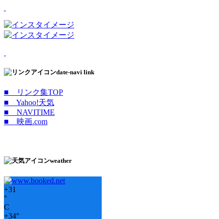
date-navi link
■ リンク集TOP
■ Yahoo!天気
■ NAVITIME
■ 映画.com
weather
+
31
°
C
+
34°