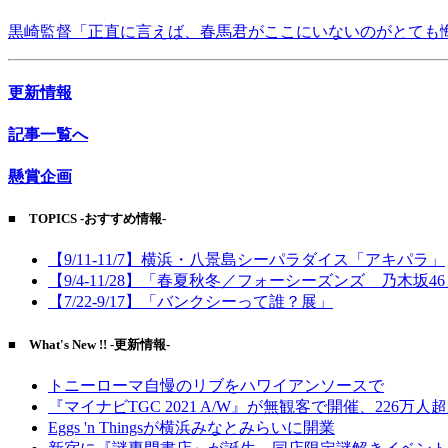
黒崎監督「正直に言えば、春馬君がここにいないのがとても
更新情報
記事一覧へ
懸賞企画
■ TOPICS -おすすめ情報-
【9/11-11/7】横浜・八景島シーパラダイス「アキパラ」
【9/4-11/28】「春夏秋冬／フォーシーズンズ 乃木坂4
【7/22-9/17】「バンクシーって誰？展」
■ What's New !! -更新情報-
トニーローマ自慢のリブをハワイアンソースで
『マイナビTGC 2021 A/W』が無観客で開催、226万人
Eggs 'n Thingsが横浜みなとみらいに開業