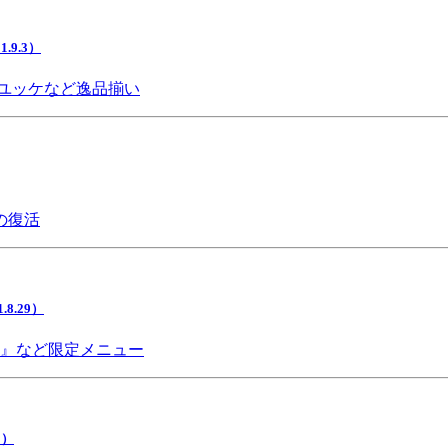
9.3）
ユッケなど逸品揃い
の復活
.29）
チ』など限定メニュー
5）