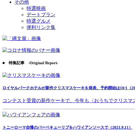
その他
特選映画
デートプラン
特選グルメ
便利リンク集
■ 特集記事 -Original Report-
ロイヤルパークホテルが新作クリスマスケーキを発表、予約開始は10/1（2021
コンテスト受賞の新作ケーキで、今年も〈おうちでクリスマ
トニーローマ自慢のバーベキューリブをハワイアンソースで（2021.9.11）