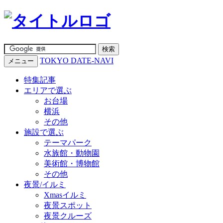
TOKYO DATE-NAVI
メニュー
特集記事
エリアで選ぶ
お台場
横浜
その他
施設で選ぶ
テーマパーク
水族館・動物園
美術館・博物館
その他
夜景/イルミ
Xmasイルミ
夜景スポット
夜景クルーズ