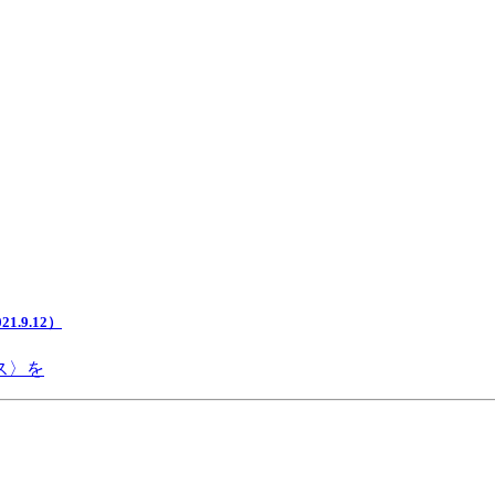
.9.12）
ス〉を