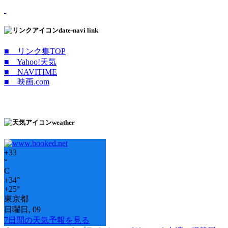
date-navi link
■ リンク集TOP
■ Yahoo!天気
■ NAVITIME
■ 映画.com
weather
+
33
°
C
+
34°
+
25°
東京都
日曜日, 09
7日間の天気予報を見る