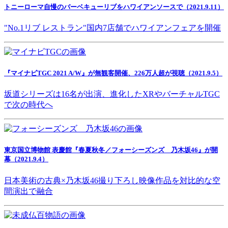
トニーローマ自慢のバーベキューリブをハワイアンソースで（2021.9.11）
"No.1リブ レストラン"国内7店舗でハワイアンフェアを開催
『マイナビTGC 2021 A/W』が無観客開催、226万人超が視聴（2021.9.5）
坂道シリーズは16名が出演、進化したXRやバーチャルTGC
で次の時代へ
東京国立博物館 表慶館『春夏秋冬／フォーシーズンズ 乃木坂46』が開
幕（2021.9.4）
日本美術の古典×乃木坂46撮り下ろし映像作品を対比的な空
間演出で融合