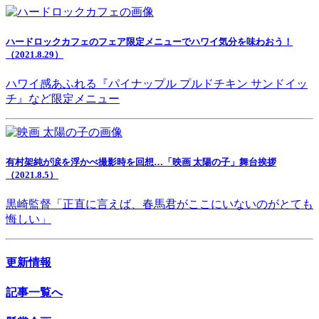
ハードロックカフェのフェア限定メニューでハワイ気分を味わおう！
（2021.8.29）
ハワイ感あふれる『パイナップル プルドチキン サンドイッ
チ』など限定メニュー
有村架純が涙を浮かべ撮影時を回想…「映画 太陽の子」舞台挨拶
（2021.8.5）
黒崎監督「正直に言えば、春馬君がここにいないのがとても
悔しい」
更新情報
記事一覧へ