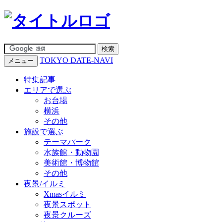
TOKYO DATE-NAVI
メニュー
特集記事
エリアで選ぶ
お台場
横浜
その他
施設で選ぶ
テーマパーク
水族館・動物園
美術館・博物館
その他
夜景/イルミ
Xmasイルミ
夜景スポット
夜景クルーズ