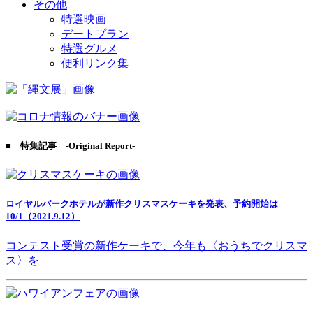
その他
特選映画
デートプラン
特選グルメ
便利リンク集
■ 特集記事 -Original Report-
ロイヤルパークホテルが新作クリスマスケーキを発表、予約開始は
10/1（2021.9.12）
コンテスト受賞の新作ケーキで、今年も〈おうちでクリスマ
ス〉を