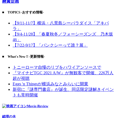
懸賞企画
■ TOPICS -おすすめ情報-
【9/11-11/7】横浜・八景島シーパラダイス「アキパ
ラ」
【9/4-11/28】「春夏秋冬／フォーシーズンズ 乃木坂
46」
【7/22-9/17】「バンクシーって誰？展」
■ What's New !! -更新情報-
トニーローマ自慢のリブをハワイアンソースで
『マイナビTGC 2021 A/W』が無観客で開催、226万人
超が視聴
Eggs 'n Thingsが横浜みなとみらいに開業
新宿に『謎専門書店』が誕生、同店限定謎解きイベン
トも常時開催
Movie-Review
総理の夫