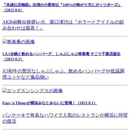
『未成仏百物語』出演の小栗有以『100%の怖がり方にガッツポーズ』
（2021.9.4）
AKB48舞台挨拶レポ、坂口渚沙は『ホラーとアイドルの組
み合わせは最高！』
1人1台鍋と飲めるハンバーグ、しゃぶしゃぶ将泰庵 そごう千葉店誕生
（2021.9.3）
A5和牛の贅沢なしゃぶしゃぶ。飲めるハンバーグや低温調
理ユッケなど逸品揃い
Eggs 'n Thingsが横浜みなとみらいに登場！（2021.9.1）
パンケーキで有名なハワイで人気のレストランが横浜に待望
の復活