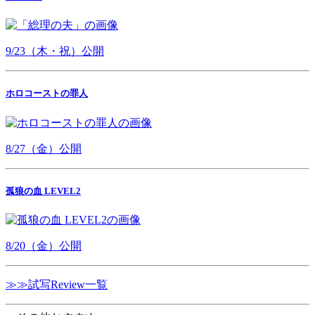
9/23（木・祝）公開
ホロコーストの罪人
8/27（金）公開
孤狼の血 LEVEL2
8/20（金）公開
≫≫試写Review一覧