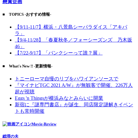
懸賞企画
■ TOPICS -おすすめ情報-
【9/11-11/7】横浜・八景島シーパラダイス「アキパ
ラ」
【9/4-11/28】「春夏秋冬／フォーシーズンズ 乃木坂
46」
【7/22-9/17】「バンクシーって誰？展」
■ What's New !! -更新情報-
トニーローマ自慢のリブをハワイアンソースで
『マイナビTGC 2021 A/W』が無観客で開催、226万人
超が視聴
Eggs 'n Thingsが横浜みなとみらいに開業
新宿に『謎専門書店』が誕生、同店限定謎解きイベン
トも常時開催
Movie-Review
総理の夫