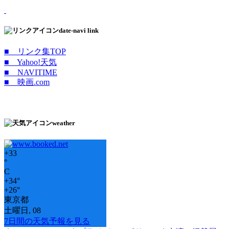
date-navi link
■ リンク集TOP
■ Yahoo!天気
■ NAVITIME
■ 映画.com
weather
+
33
°
C
+
34°
+
26°
東京都
土曜日, 08
7日間の天気予報を見る