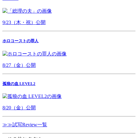
9/23（木・祝）公開
ホロコーストの罪人
8/27（金）公開
孤狼の血 LEVEL2
8/20（金）公開
≫≫試写Review一覧