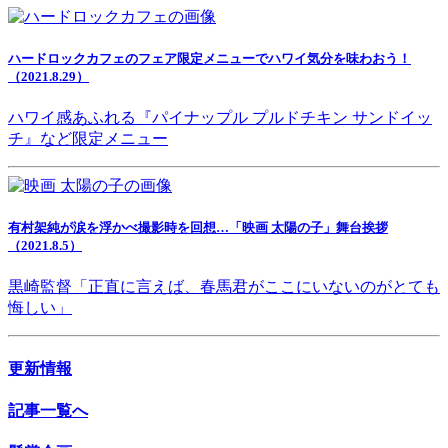
ハードロックカフェのフェア限定メニューでハワイ気分を味わおう！
（2021.8.29）
ハワイ感あふれる『パイナップル プルドチキン サンドイッ
チ』など限定メニュー
有村架純が涙を浮かべ撮影時を回想…「映画 太陽の子」舞台挨拶
（2021.8.5）
黒崎監督「正直に言えば、春馬君がここにいないのがとても
悔しい」
更新情報
記事一覧へ