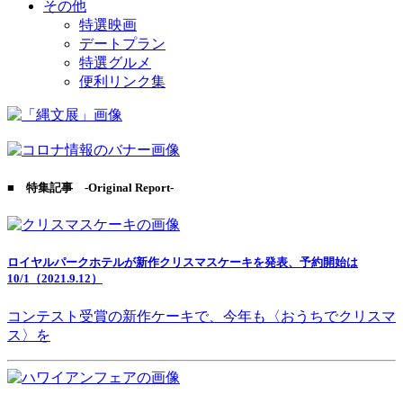
その他
特選映画
デートプラン
特選グルメ
便利リンク集
■ 特集記事 -Original Report-
ロイヤルパークホテルが新作クリスマスケーキを発表、予約開始は
10/1（2021.9.12）
コンテスト受賞の新作ケーキで、今年も〈おうちでクリスマ
ス〉を