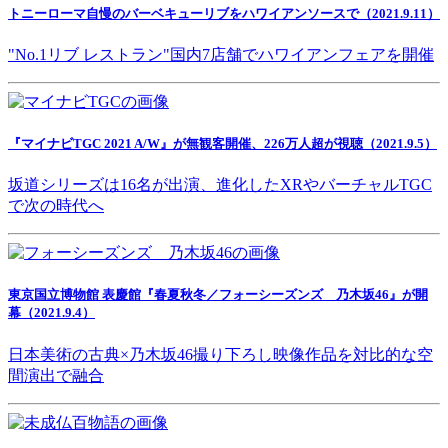
トニーローマ自慢のバーベキューリブをハワイアンソースで（2021.9.11）
"No.1リブ レストラン"国内7店舗でハワイアンフェアを開催
『マイナビTGC 2021 A/W』が無観客開催、226万人超が視聴（2021.9.5）
坂道シリーズは16名が出演、進化したXRやバーチャルTGC
で次の時代へ
東京国立博物館 表慶館『春夏秋冬／フォーシーズンズ 乃木坂46』が開
幕（2021.9.4）
日本美術の古典×乃木坂46撮り下ろし映像作品を対比的な空
間演出で融合