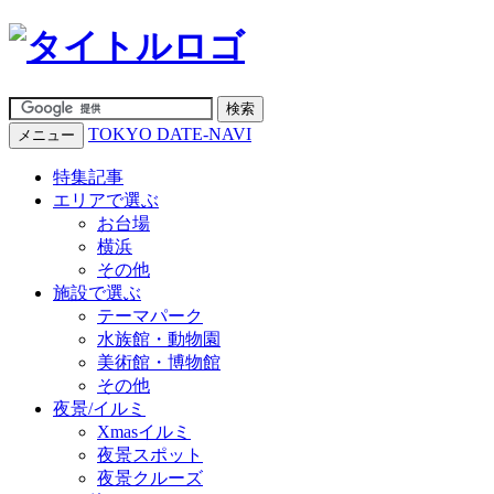
TOKYO DATE-NAVI
メニュー
特集記事
エリアで選ぶ
お台場
横浜
その他
施設で選ぶ
テーマパーク
水族館・動物園
美術館・博物館
その他
夜景/イルミ
Xmasイルミ
夜景スポット
夜景クルーズ