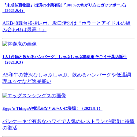
『未成仏百物語』出演の小栗有以『100%の怖がり方にガッツポーズ』
（2021.9.4）
AKB48舞台挨拶レポ、坂口渚沙は『ホラーとアイドルの組
み合わせは最高！』
1人1台鍋と飲めるハンバーグ、しゃぶしゃぶ将泰庵 そごう千葉店誕生
（2021.9.3）
A5和牛の贅沢なしゃぶしゃぶ。飲めるハンバーグや低温調
理ユッケなど逸品揃い
Eggs 'n Thingsが横浜みなとみらいに登場！（2021.9.1）
パンケーキで有名なハワイで人気のレストランが横浜に待望
の復活