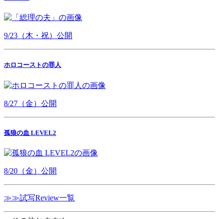
9/23（木・祝）公開
ホロコーストの罪人
8/27（金）公開
孤狼の血 LEVEL2
8/20（金）公開
≫≫試写Review一覧