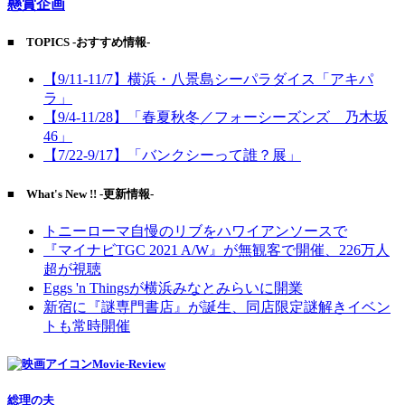
懸賞企画
■ TOPICS -おすすめ情報-
【9/11-11/7】横浜・八景島シーパラダイス「アキパ
ラ」
【9/4-11/28】「春夏秋冬／フォーシーズンズ 乃木坂
46」
【7/22-9/17】「バンクシーって誰？展」
■ What's New !! -更新情報-
トニーローマ自慢のリブをハワイアンソースで
『マイナビTGC 2021 A/W』が無観客で開催、226万人
超が視聴
Eggs 'n Thingsが横浜みなとみらいに開業
新宿に『謎専門書店』が誕生、同店限定謎解きイベン
トも常時開催
Movie-Review
総理の夫