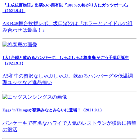
『未成仏百物語』出演の小栗有以『100%の怖がり方にガッツポーズ』
（2021.9.4）
AKB48舞台挨拶レポ、坂口渚沙は『ホラーとアイドルの組
み合わせは最高！』
1人1台鍋と飲めるハンバーグ、しゃぶしゃぶ将泰庵 そごう千葉店誕生
（2021.9.3）
A5和牛の贅沢なしゃぶしゃぶ。飲めるハンバーグや低温調
理ユッケなど逸品揃い
Eggs 'n Thingsが横浜みなとみらいに登場！（2021.9.1）
パンケーキで有名なハワイで人気のレストランが横浜に待望
の復活