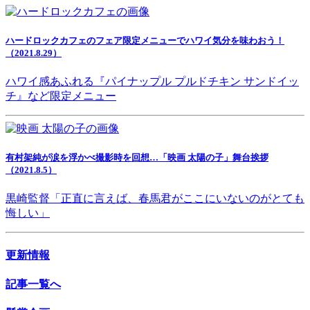
ハードロックカフェのフェア限定メニューでハワイ気分を味わおう！
（2021.8.29）
ハワイ感あふれる『パイナップル プルドチキン サンドイッ
チ』など限定メニュー
有村架純が涙を浮かべ撮影時を回想…「映画 太陽の子」舞台挨拶
（2021.8.5）
黒崎監督「正直に言えば、春馬君がここにいないのがとても
悔しい」
更新情報
記事一覧へ