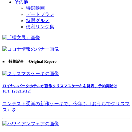
その他
特選映画
デートプラン
特選グルメ
便利リンク集
■ 特集記事 -Original Report-
ロイヤルパークホテルが新作クリスマスケーキを発表、予約開始は
10/1（2021.9.12）
コンテスト受賞の新作ケーキで、今年も〈おうちでクリスマ
ス〉を