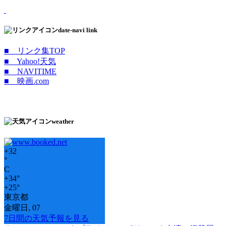
date-navi link
■ リンク集TOP
■ Yahoo!天気
■ NAVITIME
■ 映画.com
weather
+
32
°
C
+
34°
+
25°
東京都
金曜日, 07
7日間の天気予報を見る