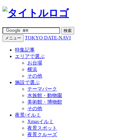
TOKYO DATE-NAVI
メニュー
特集記事
エリアで選ぶ
お台場
横浜
その他
施設で選ぶ
テーマパーク
水族館・動物園
美術館・博物館
その他
夜景/イルミ
Xmasイルミ
夜景スポット
夜景クルーズ