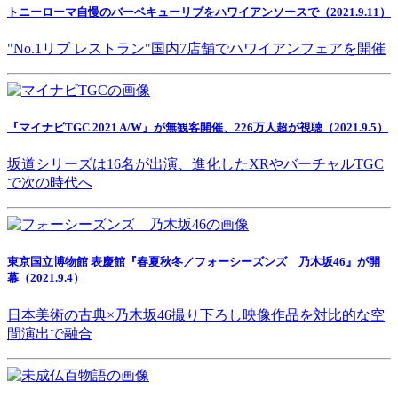
トニーローマ自慢のバーベキューリブをハワイアンソースで（2021.9.11）
"No.1リブ レストラン"国内7店舗でハワイアンフェアを開催
『マイナビTGC 2021 A/W』が無観客開催、226万人超が視聴（2021.9.5）
坂道シリーズは16名が出演、進化したXRやバーチャルTGC
で次の時代へ
東京国立博物館 表慶館『春夏秋冬／フォーシーズンズ 乃木坂46』が開
幕（2021.9.4）
日本美術の古典×乃木坂46撮り下ろし映像作品を対比的な空
間演出で融合