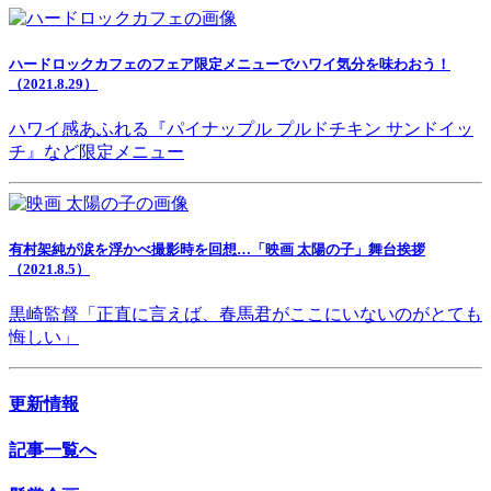
ハードロックカフェのフェア限定メニューでハワイ気分を味わおう！
（2021.8.29）
ハワイ感あふれる『パイナップル プルドチキン サンドイッ
チ』など限定メニュー
有村架純が涙を浮かべ撮影時を回想…「映画 太陽の子」舞台挨拶
（2021.8.5）
黒崎監督「正直に言えば、春馬君がここにいないのがとても
悔しい」
更新情報
記事一覧へ