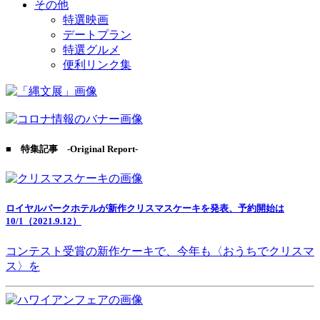
その他
特選映画
デートプラン
特選グルメ
便利リンク集
■ 特集記事 -Original Report-
ロイヤルパークホテルが新作クリスマスケーキを発表、予約開始は
10/1（2021.9.12）
コンテスト受賞の新作ケーキで、今年も〈おうちでクリスマ
ス〉を