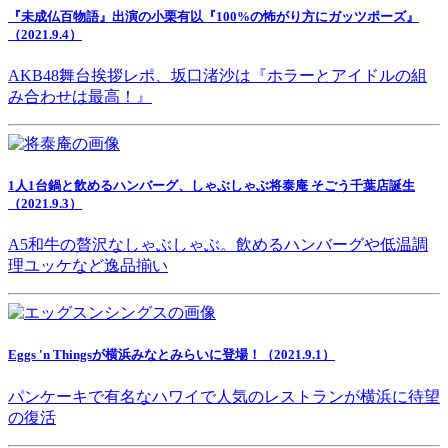
『未成仏百物語』出演の小栗有以『100%の怖がり方にガッツポーズ』
（2021.9.4）
AKB48舞台挨拶レポ、坂口渚沙は『ホラーとアイドルの組
み合わせは最高！』
1人1台鍋と飲めるハンバーグ、しゃぶしゃぶ将泰庵 そごう千葉店誕生
（2021.9.3）
A5和牛の贅沢なしゃぶしゃぶ。飲めるハンバーグや低温調
理ユッケなど逸品揃い
Eggs 'n Thingsが横浜みなとみらいに登場！（2021.9.1）
パンケーキで有名なハワイで人気のレストランが横浜に待望
の復活