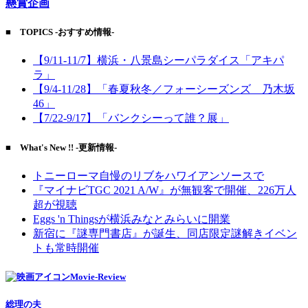
懸賞企画
■ TOPICS -おすすめ情報-
【9/11-11/7】横浜・八景島シーパラダイス「アキパ
ラ」
【9/4-11/28】「春夏秋冬／フォーシーズンズ 乃木坂
46」
【7/22-9/17】「バンクシーって誰？展」
■ What's New !! -更新情報-
トニーローマ自慢のリブをハワイアンソースで
『マイナビTGC 2021 A/W』が無観客で開催、226万人
超が視聴
Eggs 'n Thingsが横浜みなとみらいに開業
新宿に『謎専門書店』が誕生、同店限定謎解きイベン
トも常時開催
Movie-Review
総理の夫