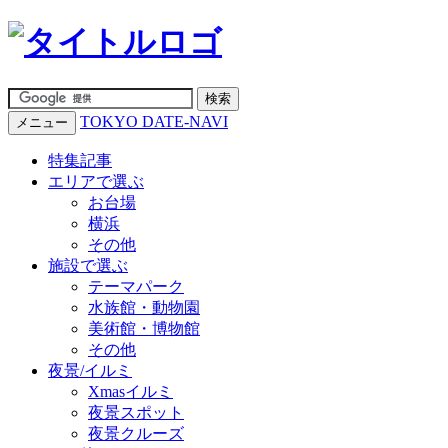
TOKYO DATE-NAVI
メニュー
特集記事
エリアで選ぶ
お台場
横浜
その他
施設で選ぶ
テーマパーク
水族館・動物園
美術館・博物館
その他
夜景/イルミ
Xmasイルミ
夜景スポット
夜景クルーズ