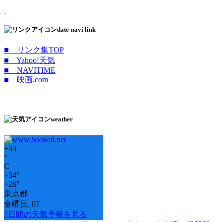
date-navi link
■ リンク集TOP
■ Yahoo!天気
■ NAVITIME
■ 映画.com
weather
+
33
°
C
+
34°
+
26°
東京都
金曜日, 07
7日間の天気予報を見る