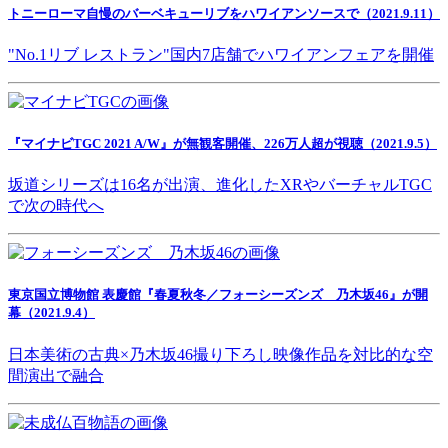
トニーローマ自慢のバーベキューリブをハワイアンソースで（2021.9.11）
"No.1リブ レストラン"国内7店舗でハワイアンフェアを開催
『マイナビTGC 2021 A/W』が無観客開催、226万人超が視聴（2021.9.5）
坂道シリーズは16名が出演、進化したXRやバーチャルTGC
で次の時代へ
東京国立博物館 表慶館『春夏秋冬／フォーシーズンズ 乃木坂46』が開
幕（2021.9.4）
日本美術の古典×乃木坂46撮り下ろし映像作品を対比的な空
間演出で融合