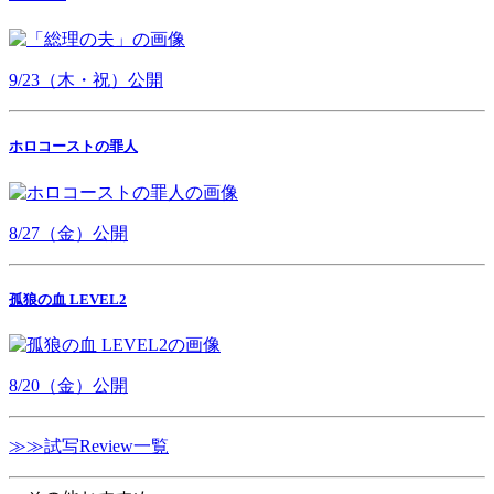
9/23（木・祝）公開
ホロコーストの罪人
8/27（金）公開
孤狼の血 LEVEL2
8/20（金）公開
≫≫試写Review一覧