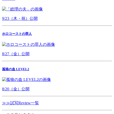
9/23（木・祝）公開
ホロコーストの罪人
8/27（金）公開
孤狼の血 LEVEL2
8/20（金）公開
≫≫試写Review一覧