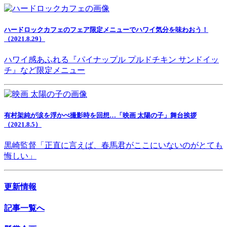
ハードロックカフェのフェア限定メニューでハワイ気分を味わおう！
（2021.8.29）
ハワイ感あふれる『パイナップル プルドチキン サンドイッ
チ』など限定メニュー
有村架純が涙を浮かべ撮影時を回想…「映画 太陽の子」舞台挨拶
（2021.8.5）
黒崎監督「正直に言えば、春馬君がここにいないのがとても
悔しい」
更新情報
記事一覧へ