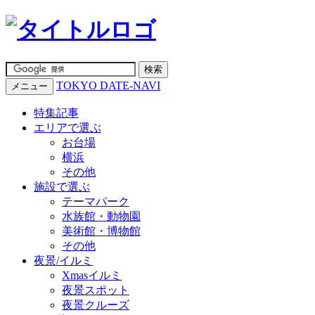
TOKYO DATE-NAVI
メニュー
特集記事
エリアで選ぶ
お台場
横浜
その他
施設で選ぶ
テーマパーク
水族館・動物園
美術館・博物館
その他
夜景/イルミ
Xmasイルミ
夜景スポット
夜景クルーズ