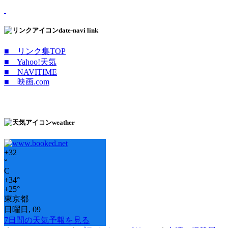
date-navi link
■ リンク集TOP
■ Yahoo!天気
■ NAVITIME
■ 映画.com
weather
+
32
°
C
+
34°
+
25°
東京都
日曜日, 09
7日間の天気予報を見る