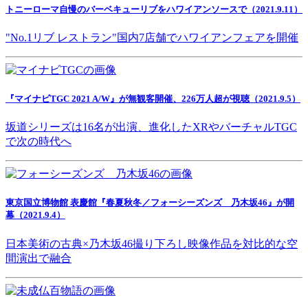
トニーローマ自慢のバーベキューリブをハワイアンソースで（2021.9.11）
"No.1リブ レストラン"国内7店舗でハワイアンフェアを開催
『マイナビTGC 2021 A/W』が無観客開催、226万人超が視聴（2021.9.5）
坂道シリーズは16名が出演、進化したXRやバーチャルTGC
で次の時代へ
東京国立博物館 表慶館『春夏秋冬／フォーシーズンズ 乃木坂46』が開
幕（2021.9.4）
日本美術の古典×乃木坂46撮り下ろし映像作品を対比的な空
間演出で融合