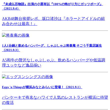
『未成仏百物語』出演の小栗有以『100%の怖がり方にガッツポーズ』
（2021.9.4）
AKB48舞台挨拶レポ、坂口渚沙は『ホラーとアイドルの組
み合わせは最高！』
1人1台鍋と飲めるハンバーグ、しゃぶしゃぶ将泰庵 そごう千葉店誕生
（2021.9.3）
A5和牛の贅沢なしゃぶしゃぶ。飲めるハンバーグや低温調
理ユッケなど逸品揃い
Eggs 'n Thingsが横浜みなとみらいに登場！（2021.9.1）
パンケーキで有名なハワイで人気のレストランが横浜に待望
の復活