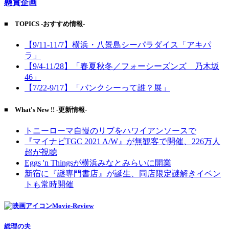
懸賞企画
■ TOPICS -おすすめ情報-
【9/11-11/7】横浜・八景島シーパラダイス「アキパ
ラ」
【9/4-11/28】「春夏秋冬／フォーシーズンズ 乃木坂
46」
【7/22-9/17】「バンクシーって誰？展」
■ What's New !! -更新情報-
トニーローマ自慢のリブをハワイアンソースで
『マイナビTGC 2021 A/W』が無観客で開催、226万人
超が視聴
Eggs 'n Thingsが横浜みなとみらいに開業
新宿に『謎専門書店』が誕生、同店限定謎解きイベン
トも常時開催
Movie-Review
総理の夫