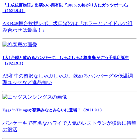
『未成仏百物語』出演の小栗有以『100%の怖がり方にガッツポーズ』
（2021.9.4）
AKB48舞台挨拶レポ、坂口渚沙は『ホラーとアイドルの組
み合わせは最高！』
1人1台鍋と飲めるハンバーグ、しゃぶしゃぶ将泰庵 そごう千葉店誕生
（2021.9.3）
A5和牛の贅沢なしゃぶしゃぶ。飲めるハンバーグや低温調
理ユッケなど逸品揃い
Eggs 'n Thingsが横浜みなとみらいに登場！（2021.9.1）
パンケーキで有名なハワイで人気のレストランが横浜に待望
の復活