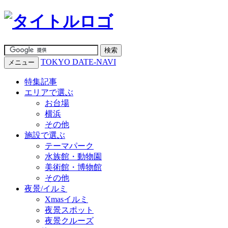
TOKYO DATE-NAVI
メニュー
特集記事
エリアで選ぶ
お台場
横浜
その他
施設で選ぶ
テーマパーク
水族館・動物園
美術館・博物館
その他
夜景/イルミ
Xmasイルミ
夜景スポット
夜景クルーズ