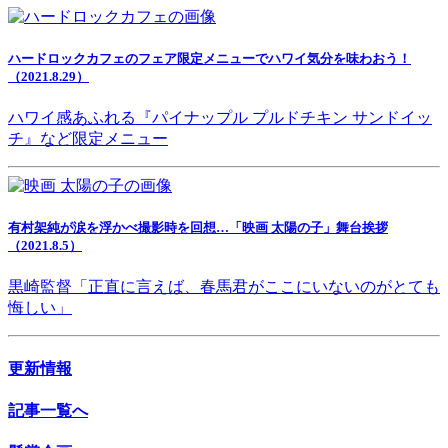
ハードロックカフェのフェア限定メニューでハワイ気分を味わおう！
（2021.8.29）
ハワイ感あふれる『パイナップル プルドチキン サンドイッ
チ』など限定メニュー
有村架純が涙を浮かべ撮影時を回想…「映画 太陽の子」舞台挨拶
（2021.8.5）
黒崎監督「正直に言えば、春馬君がここにいないのがとても
悔しい」
更新情報
記事一覧へ