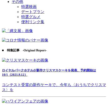
その他
特選映画
デートプラン
特選グルメ
便利リンク集
■ 特集記事 -Original Report-
ロイヤルパークホテルが新作クリスマスケーキを発表、予約開始は
10/1（2021.9.12）
コンテスト受賞の新作ケーキで、今年も〈おうちでクリスマ
ス〉を