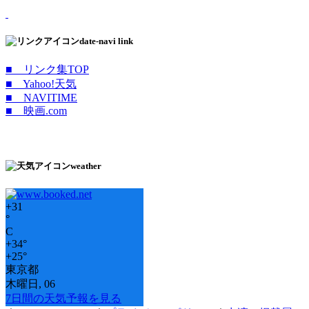
date-navi link
■ リンク集TOP
■ Yahoo!天気
■ NAVITIME
■ 映画.com
weather
+
31
°
C
+
34°
+
25°
東京都
木曜日, 06
7日間の天気予報を見る