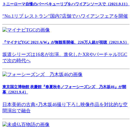
トニーローマ自慢のバーベキューリブをハワイアンソースで（2021.9.11）
"No.1リブ レストラン"国内7店舗でハワイアンフェアを開催
『マイナビTGC 2021 A/W』が無観客開催、226万人超が視聴（2021.9.5）
坂道シリーズは16名が出演、進化したXRやバーチャルTGC
で次の時代へ
東京国立博物館 表慶館『春夏秋冬／フォーシーズンズ 乃木坂46』が開
幕（2021.9.4）
日本美術の古典×乃木坂46撮り下ろし映像作品を対比的な空
間演出で融合