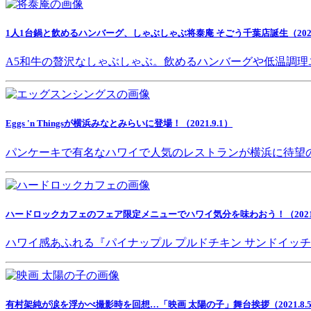
1人1台鍋と飲めるハンバーグ、しゃぶしゃぶ将泰庵 そごう千葉店誕生（2021.
A5和牛の贅沢なしゃぶしゃぶ。飲めるハンバーグや低温調理
Eggs 'n Thingsが横浜みなとみらいに登場！（2021.9.1）
パンケーキで有名なハワイで人気のレストランが横浜に待望
ハードロックカフェのフェア限定メニューでハワイ気分を味わおう！（2021.8
ハワイ感あふれる『パイナップル プルドチキン サンドイッ
有村架純が涙を浮かべ撮影時を回想…「映画 太陽の子」舞台挨拶（2021.8.