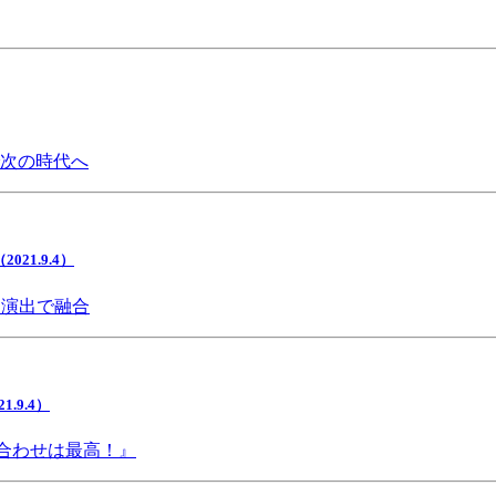
で次の時代へ
1.9.4）
間演出で融合
9.4）
み合わせは最高！』