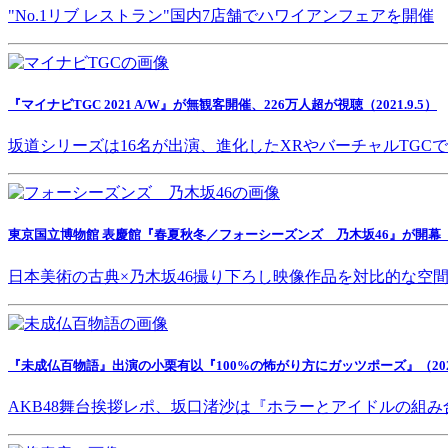
"No.1リブ レストラン"国内7店舗でハワイアンフェアを開催
『マイナビTGC 2021 A/W』が無観客開催、226万人超が視聴（2021.9.5）
坂道シリーズは16名が出演、進化したXRやバーチャルTGC
東京国立博物館 表慶館『春夏秋冬／フォーシーズンズ 乃木坂46』が開幕（202
日本美術の古典×乃木坂46撮り下ろし映像作品を対比的な空
『未成仏百物語』出演の小栗有以『100%の怖がり方にガッツポーズ』（2021.
AKB48舞台挨拶レポ、坂口渚沙は『ホラーとアイドルの組