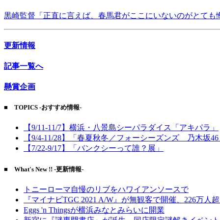
黒崎監督「正直に言えば、春馬君がここにいないのがとても
更新情報
記事一覧へ
懸賞企画
■ TOPICS -おすすめ情報-
【9/11-11/7】横浜・八景島シーパラダイス「アキパラ」
【9/4-11/28】「春夏秋冬／フォーシーズンズ 乃木坂4
【7/22-9/17】「バンクシーって誰？展」
■ What's New !! -更新情報-
トニーローマ自慢のリブをハワイアンソースで
『マイナビTGC 2021 A/W』が無観客で開催、226万人
Eggs 'n Thingsが横浜みなとみらいに開業