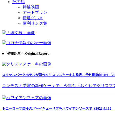
その他
特選映画
デートプラン
特選グルメ
便利リンク集
■ 特集記事 -Original Report-
ロイヤルパークホテルが新作クリスマスケーキを発表、予約開始は10/1（2021
コンテスト受賞の新作ケーキで、今年も〈おうちでクリスマ
トニーローマ自慢のバーベキューリブをハワイアンソースで（2021.9.11）