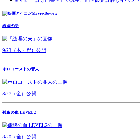
新宿に『謎専門書店』が誕生、同店限定謎解きイベント
Movie-Review
総理の夫
9/23（木・祝）公開
ホロコーストの罪人
8/27（金）公開
孤狼の血 LEVEL2
8/20（金）公開