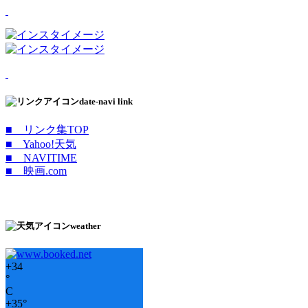
date-navi link
■ リンク集TOP
■ Yahoo!天気
■ NAVITIME
■ 映画.com
weather
+
34
°
C
+
35°