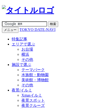
TOKYO DATE-NAVI
メニュー
特集記事
エリアで選ぶ
お台場
横浜
その他
施設で選ぶ
テーマパーク
水族館・動物園
美術館・博物館
その他
夜景/イルミ
Xmasイルミ
夜景スポット
夜景クルーズ