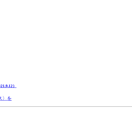
.9.12）
ス〉を