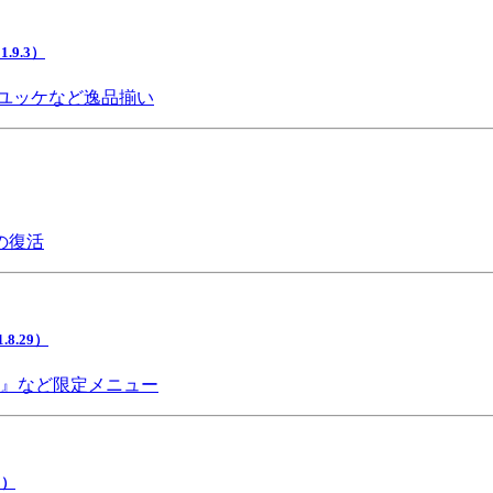
9.3）
ユッケなど逸品揃い
の復活
.29）
チ』など限定メニュー
5）