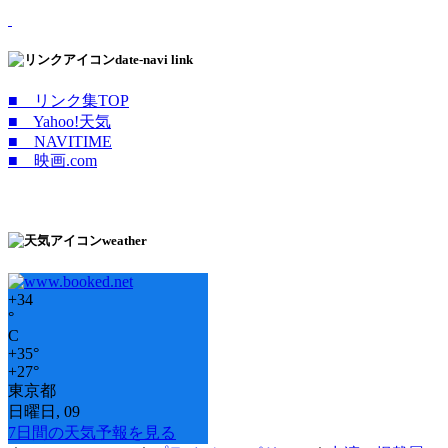
date-navi link
■ リンク集TOP
■ Yahoo!天気
■ NAVITIME
■ 映画.com
weather
+
34
°
C
+
35°
+
27°
東京都
日曜日, 09
7日間の天気予報を見る