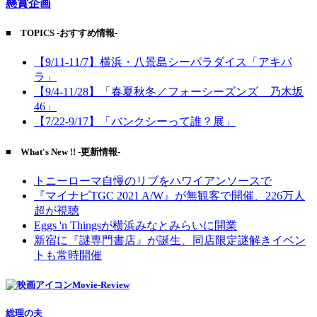
懸賞企画
■ TOPICS -おすすめ情報-
【9/11-11/7】横浜・八景島シーパラダイス「アキパ
ラ」
【9/4-11/28】「春夏秋冬／フォーシーズンズ 乃木坂
46」
【7/22-9/17】「バンクシーって誰？展」
■ What's New !! -更新情報-
トニーローマ自慢のリブをハワイアンソースで
『マイナビTGC 2021 A/W』が無観客で開催、226万人
超が視聴
Eggs 'n Thingsが横浜みなとみらいに開業
新宿に『謎専門書店』が誕生、同店限定謎解きイベン
トも常時開催
Movie-Review
総理の夫