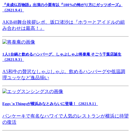
『未成仏百物語』出演の小栗有以『100%の怖がり方にガッツポーズ』
（2021.9.4）
AKB48舞台挨拶レポ、坂口渚沙は『ホラーとアイドルの組
み合わせは最高！』
1人1台鍋と飲めるハンバーグ、しゃぶしゃぶ将泰庵 そごう千葉店誕生
（2021.9.3）
A5和牛の贅沢なしゃぶしゃぶ。飲めるハンバーグや低温調
理ユッケなど逸品揃い
Eggs 'n Thingsが横浜みなとみらいに登場！（2021.9.1）
パンケーキで有名なハワイで人気のレストランが横浜に待望
の復活