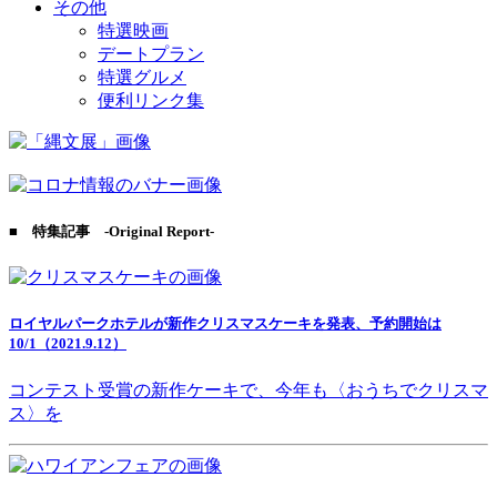
その他
特選映画
デートプラン
特選グルメ
便利リンク集
■ 特集記事 -Original Report-
ロイヤルパークホテルが新作クリスマスケーキを発表、予約開始は
10/1（2021.9.12）
コンテスト受賞の新作ケーキで、今年も〈おうちでクリスマ
ス〉を