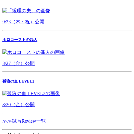
9/23（木・祝）公開
ホロコーストの罪人
8/27（金）公開
孤狼の血 LEVEL2
8/20（金）公開
≫≫試写Review一覧