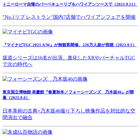
トニーローマ自慢のバーベキューリブをハワイアンソースで（2021.9.11）
"No.1リブ レストラン"国内7店舗でハワイアンフェアを開催
『マイナビTGC 2021 A/W』が無観客開催、226万人超が視聴（2021.9.5）
坂道シリーズは16名が出演、進化したXRやバーチャルTGC
で次の時代へ
東京国立博物館 表慶館『春夏秋冬／フォーシーズンズ 乃木坂46』が開
幕（2021.9.4）
日本美術の古典×乃木坂46撮り下ろし映像作品を対比的な空
間演出で融合