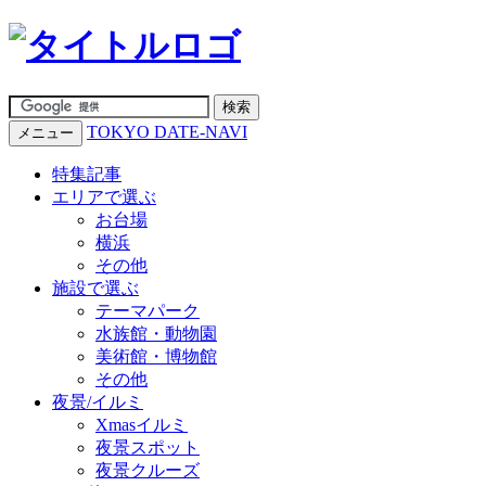
TOKYO DATE-NAVI
メニュー
特集記事
エリアで選ぶ
お台場
横浜
その他
施設で選ぶ
テーマパーク
水族館・動物園
美術館・博物館
その他
夜景/イルミ
Xmasイルミ
夜景スポット
夜景クルーズ