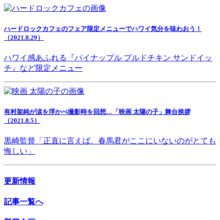
ハードロックカフェのフェア限定メニューでハワイ気分を味わおう！
（2021.8.29）
ハワイ感あふれる『パイナップル プルドチキン サンドイッ
チ』など限定メニュー
有村架純が涙を浮かべ撮影時を回想…「映画 太陽の子」舞台挨拶
（2021.8.5）
黒崎監督「正直に言えば、春馬君がここにいないのがとても
悔しい」
更新情報
記事一覧へ