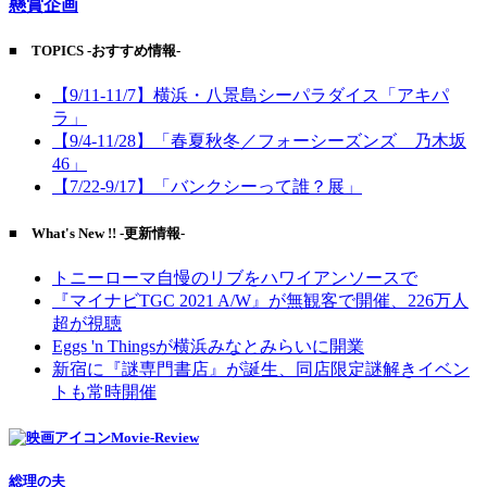
懸賞企画
■ TOPICS -おすすめ情報-
【9/11-11/7】横浜・八景島シーパラダイス「アキパ
ラ」
【9/4-11/28】「春夏秋冬／フォーシーズンズ 乃木坂
46」
【7/22-9/17】「バンクシーって誰？展」
■ What's New !! -更新情報-
トニーローマ自慢のリブをハワイアンソースで
『マイナビTGC 2021 A/W』が無観客で開催、226万人
超が視聴
Eggs 'n Thingsが横浜みなとみらいに開業
新宿に『謎専門書店』が誕生、同店限定謎解きイベン
トも常時開催
Movie-Review
総理の夫