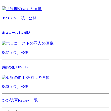
9/23（木・祝）公開
ホロコーストの罪人
8/27（金）公開
孤狼の血 LEVEL2
8/20（金）公開
≫≫試写Review一覧