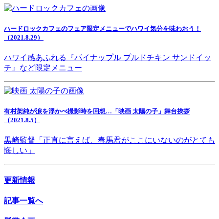
ハードロックカフェのフェア限定メニューでハワイ気分を味わおう！
（2021.8.29）
ハワイ感あふれる『パイナップル プルドチキン サンドイッ
チ』など限定メニュー
有村架純が涙を浮かべ撮影時を回想…「映画 太陽の子」舞台挨拶
（2021.8.5）
黒崎監督「正直に言えば、春馬君がここにいないのがとても
悔しい」
更新情報
記事一覧へ