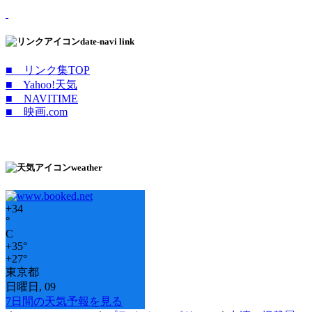
date-navi link
■ リンク集TOP
■ Yahoo!天気
■ NAVITIME
■ 映画.com
weather
+
34
°
C
+
35°
+
27°
東京都
日曜日, 09
7日間の天気予報を見る