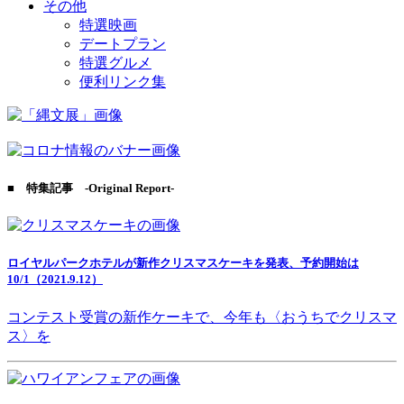
その他
特選映画
デートプラン
特選グルメ
便利リンク集
■ 特集記事 -Original Report-
ロイヤルパークホテルが新作クリスマスケーキを発表、予約開始は
10/1（2021.9.12）
コンテスト受賞の新作ケーキで、今年も〈おうちでクリスマ
ス〉を