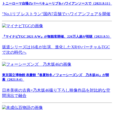
トニーローマ自慢のバーベキューリブをハワイアンソースで（2021.9.11）
"No.1リブ レストラン"国内7店舗でハワイアンフェアを開催
『マイナビTGC 2021 A/W』が無観客開催、226万人超が視聴（2021.9.5）
坂道シリーズは16名が出演、進化したXRやバーチャルTGC
で次の時代へ
東京国立博物館 表慶館『春夏秋冬／フォーシーズンズ 乃木坂46』が開
幕（2021.9.4）
日本美術の古典×乃木坂46撮り下ろし映像作品を対比的な空
間演出で融合