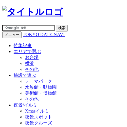
TOKYO DATE-NAVI
メニュー
特集記事
エリアで選ぶ
お台場
横浜
その他
施設で選ぶ
テーマパーク
水族館・動物園
美術館・博物館
その他
夜景/イルミ
Xmasイルミ
夜景スポット
夜景クルーズ