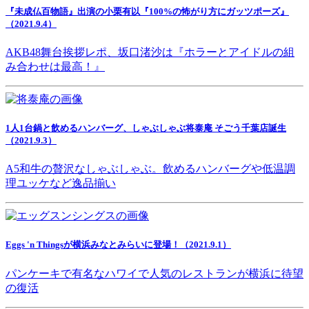
『未成仏百物語』出演の小栗有以『100%の怖がり方にガッツポーズ』
（2021.9.4）
AKB48舞台挨拶レポ、坂口渚沙は『ホラーとアイドルの組
み合わせは最高！』
1人1台鍋と飲めるハンバーグ、しゃぶしゃぶ将泰庵 そごう千葉店誕生
（2021.9.3）
A5和牛の贅沢なしゃぶしゃぶ。飲めるハンバーグや低温調
理ユッケなど逸品揃い
Eggs 'n Thingsが横浜みなとみらいに登場！（2021.9.1）
パンケーキで有名なハワイで人気のレストランが横浜に待望
の復活