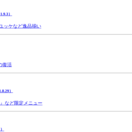
9.3）
ユッケなど逸品揃い
の復活
.29）
チ』など限定メニュー
5）