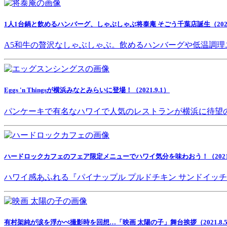
1人1台鍋と飲めるハンバーグ、しゃぶしゃぶ将泰庵 そごう千葉店誕生（2021.
A5和牛の贅沢なしゃぶしゃぶ。飲めるハンバーグや低温調理
Eggs 'n Thingsが横浜みなとみらいに登場！（2021.9.1）
パンケーキで有名なハワイで人気のレストランが横浜に待望
ハードロックカフェのフェア限定メニューでハワイ気分を味わおう！（2021.8
ハワイ感あふれる『パイナップル プルドチキン サンドイッ
有村架純が涙を浮かべ撮影時を回想…「映画 太陽の子」舞台挨拶（2021.8.