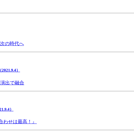
で次の時代へ
1.9.4）
間演出で融合
9.4）
み合わせは最高！』