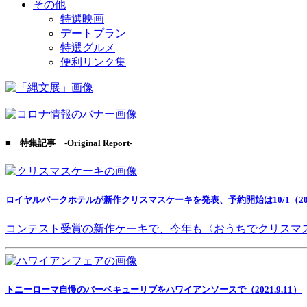
その他
特選映画
デートプラン
特選グルメ
便利リンク集
■ 特集記事 -Original Report-
ロイヤルパークホテルが新作クリスマスケーキを発表、予約開始は10/1（2021
コンテスト受賞の新作ケーキで、今年も〈おうちでクリスマ
トニーローマ自慢のバーベキューリブをハワイアンソースで（2021.9.11）