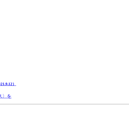
.9.12）
ス〉を