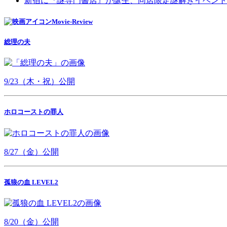
新宿に『謎専門書店』が誕生、同店限定謎解きイベント
Movie-Review
総理の夫
9/23（木・祝）公開
ホロコーストの罪人
8/27（金）公開
孤狼の血 LEVEL2
8/20（金）公開