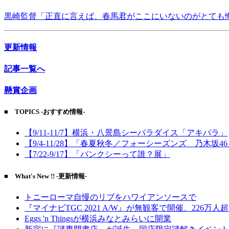
黒崎監督「正直に言えば、春馬君がここにいないのがとても
更新情報
記事一覧へ
懸賞企画
■ TOPICS -おすすめ情報-
【9/11-11/7】横浜・八景島シーパラダイス「アキパラ」
【9/4-11/28】「春夏秋冬／フォーシーズンズ 乃木坂4
【7/22-9/17】「バンクシーって誰？展」
■ What's New !! -更新情報-
トニーローマ自慢のリブをハワイアンソースで
『マイナビTGC 2021 A/W』が無観客で開催、226万人
Eggs 'n Thingsが横浜みなとみらいに開業