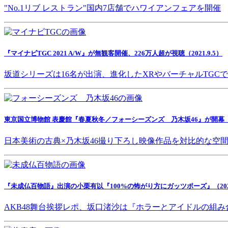
"No.1リブ レストラン"国内7店舗でハワイアンフェアを開催
『マイナビTGC 2021 A/W』が無観客開催、226万人超が視聴（2021.9.5）
坂道シリーズは16名が出演、進化したXRやバーチャルTGC
東京国立博物館 表慶館『春夏秋冬／フォーシーズンズ 乃木坂46』が開幕（202
日本美術の古典×乃木坂46撮り下ろし映像作品を対比的な空
『未成仏百物語』出演の小栗有以『100%の怖がり方にガッツポーズ』（2021.
AKB48舞台挨拶レポ、坂口渚沙は『ホラーとアイドルの組