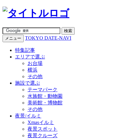
TOKYO DATE-NAVI
メニュー
特集記事
エリアで選ぶ
お台場
横浜
その他
施設で選ぶ
テーマパーク
水族館・動物園
美術館・博物館
その他
夜景/イルミ
Xmasイルミ
夜景スポット
夜景クルーズ