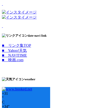
date-navi link
■ リンク集TOP
■ Yahoo!天気
■ NAVITIME
■ 映画.com
weather
+
31
°
C
+
34°