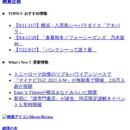
懸賞企画
■ TOPICS -おすすめ情報-
【9/11-11/7】横浜・八景島シーパラダイス「アキパ
ラ」
【9/4-11/28】「春夏秋冬／フォーシーズンズ 乃木坂
46」
【7/22-9/17】「バンクシーって誰？展」
■ What's New !! -更新情報-
トニーローマ自慢のリブをハワイアンソースで
『マイナビTGC 2021 A/W』が無観客で開催、226万人
超が視聴
Eggs 'n Thingsが横浜みなとみらいに開業
新宿に『謎専門書店』が誕生、同店限定謎解きイベン
トも常時開催
Movie-Review
総理の夫