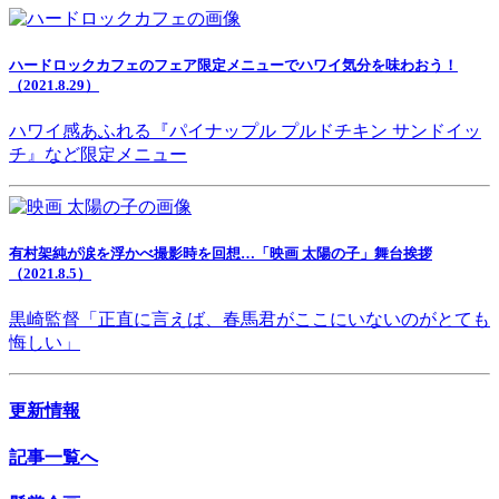
ハードロックカフェのフェア限定メニューでハワイ気分を味わおう！
（2021.8.29）
ハワイ感あふれる『パイナップル プルドチキン サンドイッ
チ』など限定メニュー
有村架純が涙を浮かべ撮影時を回想…「映画 太陽の子」舞台挨拶
（2021.8.5）
黒崎監督「正直に言えば、春馬君がここにいないのがとても
悔しい」
更新情報
記事一覧へ