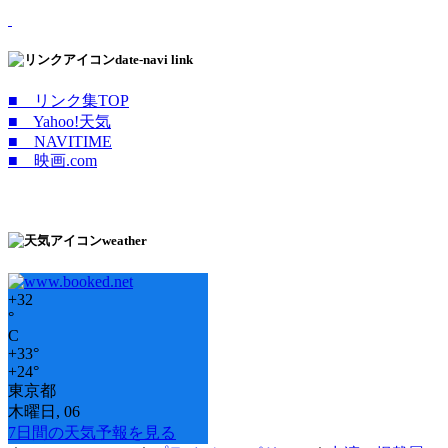
date-navi link
■ リンク集TOP
■ Yahoo!天気
■ NAVITIME
■ 映画.com
weather
+
32
°
C
+
33°
+
24°
東京都
木曜日, 06
7日間の天気予報を見る