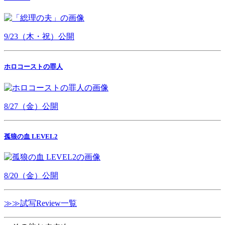
9/23（木・祝）公開
ホロコーストの罪人
8/27（金）公開
孤狼の血 LEVEL2
8/20（金）公開
≫≫試写Review一覧