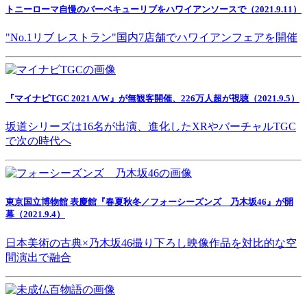
トニーローマ自慢のバーベキューリブをハワイアンソースで（2021.9.11）
"No.1リブ レストラン"国内7店舗でハワイアンフェアを開催
『マイナビTGC 2021 A/W』が無観客開催、226万人超が視聴（2021.9.5）
坂道シリーズは16名が出演、進化したXRやバーチャルTGC
で次の時代へ
東京国立博物館 表慶館『春夏秋冬／フォーシーズンズ 乃木坂46』が開
幕（2021.9.4）
日本美術の古典×乃木坂46撮り下ろし映像作品を対比的な空
間演出で融合