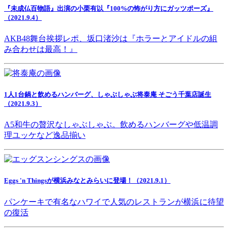
『未成仏百物語』出演の小栗有以『100%の怖がり方にガッツポーズ』
（2021.9.4）
AKB48舞台挨拶レポ、坂口渚沙は『ホラーとアイドルの組
み合わせは最高！』
1人1台鍋と飲めるハンバーグ、しゃぶしゃぶ将泰庵 そごう千葉店誕生
（2021.9.3）
A5和牛の贅沢なしゃぶしゃぶ。飲めるハンバーグや低温調
理ユッケなど逸品揃い
Eggs 'n Thingsが横浜みなとみらいに登場！（2021.9.1）
パンケーキで有名なハワイで人気のレストランが横浜に待望
の復活