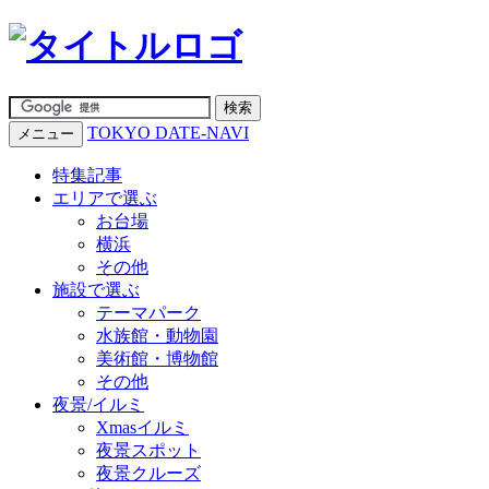
TOKYO DATE-NAVI
メニュー
特集記事
エリアで選ぶ
お台場
横浜
その他
施設で選ぶ
テーマパーク
水族館・動物園
美術館・博物館
その他
夜景/イルミ
Xmasイルミ
夜景スポット
夜景クルーズ