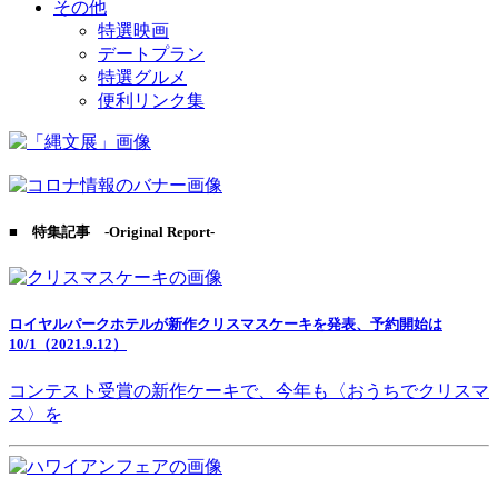
その他
特選映画
デートプラン
特選グルメ
便利リンク集
■ 特集記事 -Original Report-
ロイヤルパークホテルが新作クリスマスケーキを発表、予約開始は
10/1（2021.9.12）
コンテスト受賞の新作ケーキで、今年も〈おうちでクリスマ
ス〉を