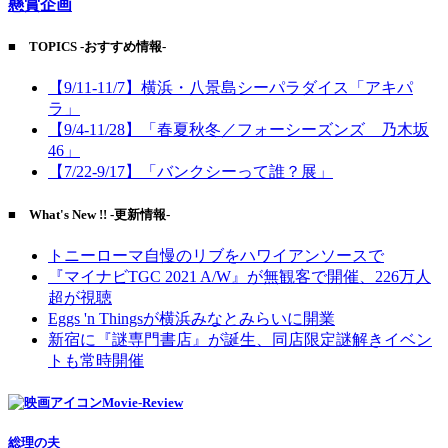
懸賞企画
■ TOPICS -おすすめ情報-
【9/11-11/7】横浜・八景島シーパラダイス「アキパ
ラ」
【9/4-11/28】「春夏秋冬／フォーシーズンズ 乃木坂
46」
【7/22-9/17】「バンクシーって誰？展」
■ What's New !! -更新情報-
トニーローマ自慢のリブをハワイアンソースで
『マイナビTGC 2021 A/W』が無観客で開催、226万人
超が視聴
Eggs 'n Thingsが横浜みなとみらいに開業
新宿に『謎専門書店』が誕生、同店限定謎解きイベン
トも常時開催
Movie-Review
総理の夫