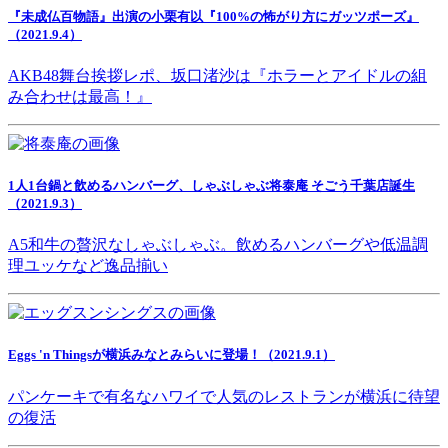
『未成仏百物語』出演の小栗有以『100%の怖がり方にガッツポーズ』
（2021.9.4）
AKB48舞台挨拶レポ、坂口渚沙は『ホラーとアイドルの組
み合わせは最高！』
1人1台鍋と飲めるハンバーグ、しゃぶしゃぶ将泰庵 そごう千葉店誕生
（2021.9.3）
A5和牛の贅沢なしゃぶしゃぶ。飲めるハンバーグや低温調
理ユッケなど逸品揃い
Eggs 'n Thingsが横浜みなとみらいに登場！（2021.9.1）
パンケーキで有名なハワイで人気のレストランが横浜に待望
の復活