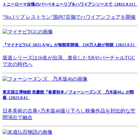
トニーローマ自慢のバーベキューリブをハワイアンソースで（2021.9.11）
"No.1リブ レストラン"国内7店舗でハワイアンフェアを開催
『マイナビTGC 2021 A/W』が無観客開催、226万人超が視聴（2021.9.5）
坂道シリーズは16名が出演、進化したXRやバーチャルTGC
で次の時代へ
東京国立博物館 表慶館『春夏秋冬／フォーシーズンズ 乃木坂46』が開
幕（2021.9.4）
日本美術の古典×乃木坂46撮り下ろし映像作品を対比的な空
間演出で融合