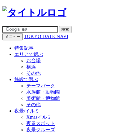
TOKYO DATE-NAVI
メニュー
特集記事
エリアで選ぶ
お台場
横浜
その他
施設で選ぶ
テーマパーク
水族館・動物園
美術館・博物館
その他
夜景/イルミ
Xmasイルミ
夜景スポット
夜景クルーズ