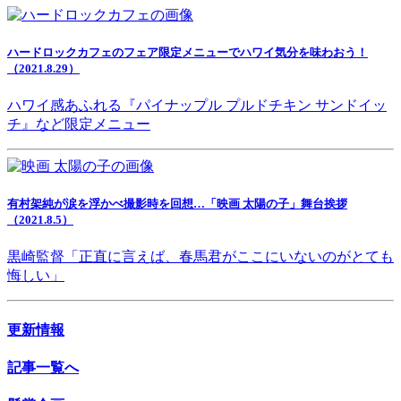
ハードロックカフェのフェア限定メニューでハワイ気分を味わおう！
（2021.8.29）
ハワイ感あふれる『パイナップル プルドチキン サンドイッ
チ』など限定メニュー
有村架純が涙を浮かべ撮影時を回想…「映画 太陽の子」舞台挨拶
（2021.8.5）
黒崎監督「正直に言えば、春馬君がここにいないのがとても
悔しい」
更新情報
記事一覧へ