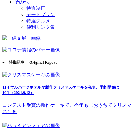
その他
特選映画
デートプラン
特選グルメ
便利リンク集
■ 特集記事 -Original Report-
ロイヤルパークホテルが新作クリスマスケーキを発表、予約開始は
10/1（2021.9.12）
コンテスト受賞の新作ケーキで、今年も〈おうちでクリスマ
ス〉を