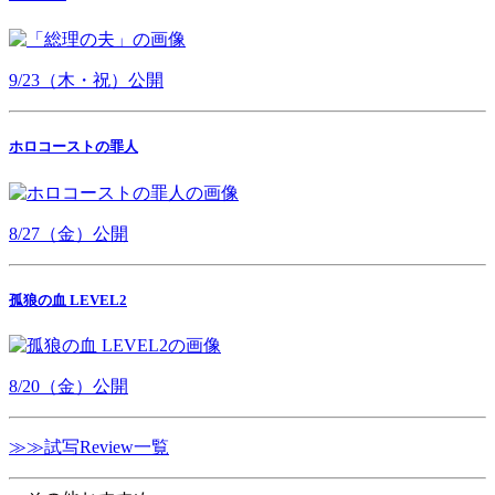
9/23（木・祝）公開
ホロコーストの罪人
8/27（金）公開
孤狼の血 LEVEL2
8/20（金）公開
≫≫試写Review一覧