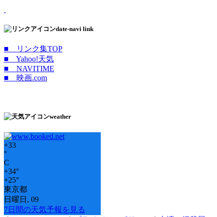
date-navi link
■ リンク集TOP
■ Yahoo!天気
■ NAVITIME
■ 映画.com
weather
+
33
°
C
+
34°
+
25°
東京都
日曜日, 09
7日間の天気予報を見る