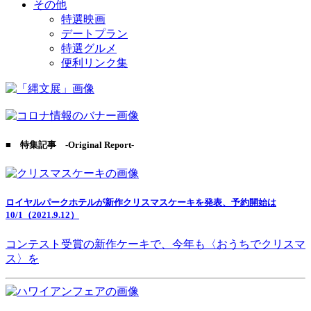
その他
特選映画
デートプラン
特選グルメ
便利リンク集
■ 特集記事 -Original Report-
ロイヤルパークホテルが新作クリスマスケーキを発表、予約開始は
10/1（2021.9.12）
コンテスト受賞の新作ケーキで、今年も〈おうちでクリスマ
ス〉を