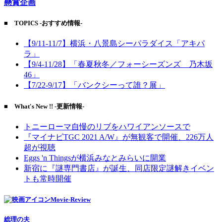
懸賞企画
■ TOPICS -おすすめ情報-
【9/11-11/7】横浜・八景島シーパラダイス「アキパ
ラ」
【9/4-11/28】「春夏秋冬／フォーシーズンズ 乃木坂
46」
【7/22-9/17】「バンクシーって誰？展」
■ What's New !! -更新情報-
トニーローマ自慢のリブをハワイアンソースで
『マイナビTGC 2021 A/W』が無観客で開催、226万人
超が視聴
Eggs 'n Thingsが横浜みなとみらいに開業
新宿に『謎専門書店』が誕生、同店限定謎解きイベン
トも常時開催
Movie-Review
総理の夫