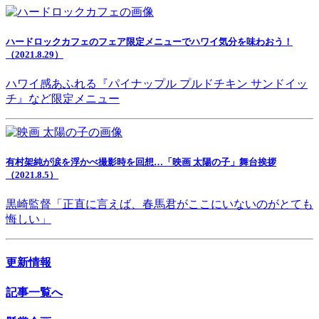
ハードロックカフェのフェア限定メニューでハワイ気分を味わおう！
（2021.8.29）
ハワイ感あふれる『パイナップル プルドチキン サンドイッ
チ』など限定メニュー
有村架純が涙を浮かべ撮影時を回想…「映画 太陽の子」舞台挨拶
（2021.8.5）
黒崎監督「正直に言えば、春馬君がここにいないのがとても
悔しい」
更新情報
記事一覧へ