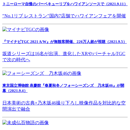
トニーローマ自慢のバーベキューリブをハワイアンソースで（2021.9.11）
"No.1リブ レストラン"国内7店舗でハワイアンフェアを開催
『マイナビTGC 2021 A/W』が無観客開催、226万人超が視聴（2021.9.5）
坂道シリーズは16名が出演、進化したXRやバーチャルTGC
で次の時代へ
東京国立博物館 表慶館『春夏秋冬／フォーシーズンズ 乃木坂46』が開
幕（2021.9.4）
日本美術の古典×乃木坂46撮り下ろし映像作品を対比的な空
間演出で融合