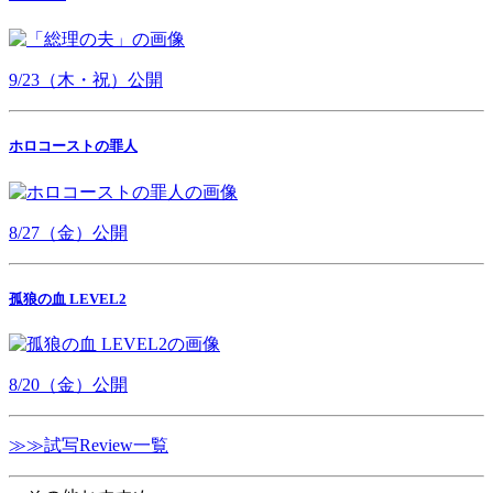
9/23（木・祝）公開
ホロコーストの罪人
8/27（金）公開
孤狼の血 LEVEL2
8/20（金）公開
≫≫試写Review一覧