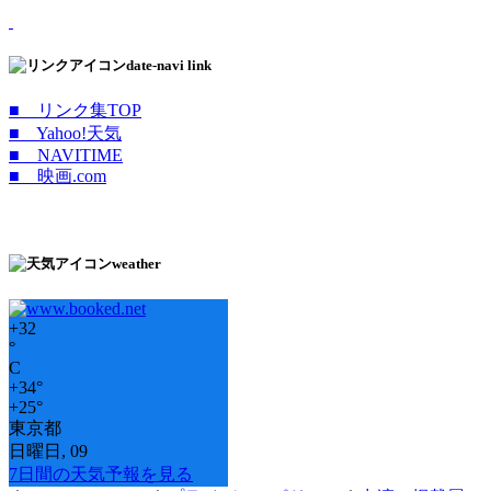
date-navi link
■ リンク集TOP
■ Yahoo!天気
■ NAVITIME
■ 映画.com
weather
+
32
°
C
+
34°
+
25°
東京都
日曜日, 09
7日間の天気予報を見る