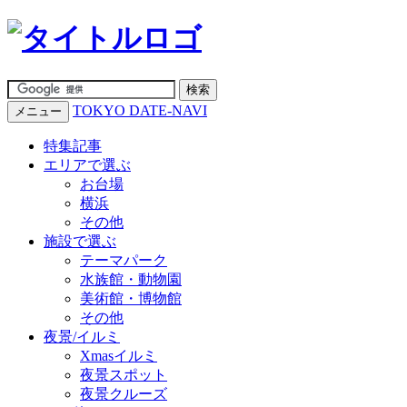
TOKYO DATE-NAVI
メニュー
特集記事
エリアで選ぶ
お台場
横浜
その他
施設で選ぶ
テーマパーク
水族館・動物園
美術館・博物館
その他
夜景/イルミ
Xmasイルミ
夜景スポット
夜景クルーズ