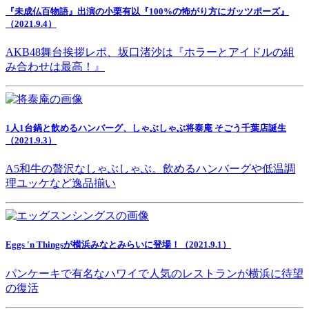
『未成仏百物語』出演の小栗有以『100%の怖がり方にガッツポーズ』
（2021.9.4）
AKB48舞台挨拶レポ、坂口渚沙は『ホラーとアイドルの組
み合わせは最高！』
1人1台鍋と飲めるハンバーグ、しゃぶしゃぶ将泰庵 そごう千葉店誕生
（2021.9.3）
A5和牛の贅沢なしゃぶしゃぶ。飲めるハンバーグや低温調
理ユッケなど逸品揃い
Eggs 'n Thingsが横浜みなとみらいに登場！（2021.9.1）
パンケーキで有名なハワイで人気のレストランが横浜に待望
の復活