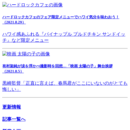
ハードロックカフェのフェア限定メニューでハワイ気分を味わおう！
（2021.8.29）
ハワイ感あふれる『パイナップル プルドチキン サンドイッ
チ』など限定メニュー
有村架純が涙を浮かべ撮影時を回想…「映画 太陽の子」舞台挨拶
（2021.8.5）
黒崎監督「正直に言えば、春馬君がここにいないのがとても
悔しい」
更新情報
記事一覧へ