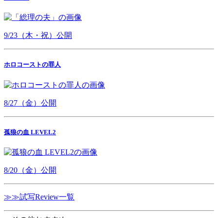
9/23（木・祝）公開
ホロコーストの罪人
8/27（金）公開
孤狼の血 LEVEL2
8/20（金）公開
≫≫試写Review一覧