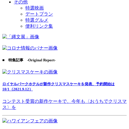
その他
特選映画
デートプラン
特選グルメ
便利リンク集
■ 特集記事 -Original Report-
ロイヤルパークホテルが新作クリスマスケーキを発表、予約開始は
10/1（2021.9.12）
コンテスト受賞の新作ケーキで、今年も〈おうちでクリスマ
ス〉を