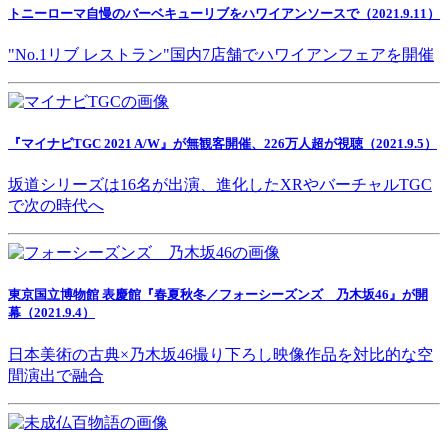
トニーローマ自慢のバーベキューリブをハワイアンソースで（2021.9.11）
"No.1リブ レストラン"国内7店舗でハワイアンフェアを開催
『マイナビTGC 2021 A/W』が無観客開催、226万人超が視聴（2021.9.5）
坂道シリーズは16名が出演、進化したXRやバーチャルTGC
で次の時代へ
東京国立博物館 表慶館『春夏秋冬／フォーシーズンズ 乃木坂46』が開
幕（2021.9.4）
日本美術の古典×乃木坂46撮り下ろし映像作品を対比的な空
間演出で融合