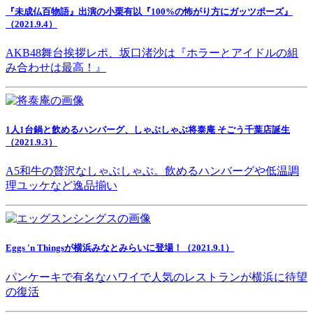
『未成仏百物語』出演の小栗有以『100%の怖がり方にガッツポーズ』
（2021.9.4）
AKB48舞台挨拶レポ、坂口渚沙は『ホラーとアイドルの組
み合わせは最高！』
1人1台鍋と飲めるハンバーグ、しゃぶしゃぶ将泰庵 そごう千葉店誕生
（2021.9.3）
A5和牛の贅沢なしゃぶしゃぶ。飲めるハンバーグや低温調
理ユッケなど逸品揃い
Eggs 'n Thingsが横浜みなとみらいに登場！（2021.9.1）
パンケーキで有名なハワイで人気のレストランが横浜に待望
の復活