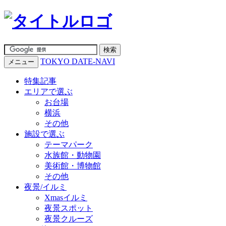
TOKYO DATE-NAVI
メニュー
特集記事
エリアで選ぶ
お台場
横浜
その他
施設で選ぶ
テーマパーク
水族館・動物園
美術館・博物館
その他
夜景/イルミ
Xmasイルミ
夜景スポット
夜景クルーズ