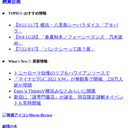
懸賞企画
■ TOPICS -おすすめ情報-
【9/11-11/7】横浜・八景島シーパラダイス「アキパ
ラ」
【9/4-11/28】「春夏秋冬／フォーシーズンズ 乃木坂
46」
【7/22-9/17】「バンクシーって誰？展」
■ What's New !! -更新情報-
トニーローマ自慢のリブをハワイアンソースで
『マイナビTGC 2021 A/W』が無観客で開催、226万人
超が視聴
Eggs 'n Thingsが横浜みなとみらいに開業
新宿に『謎専門書店』が誕生、同店限定謎解きイベン
トも常時開催
Movie-Review
総理の夫