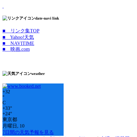
date-navi link
■ リンク集TOP
■ Yahoo!天気
■ NAVITIME
■ 映画.com
weather
+
32
°
C
+
33°
+
24°
東京都
月曜日, 10
7日間の天気予報を見る