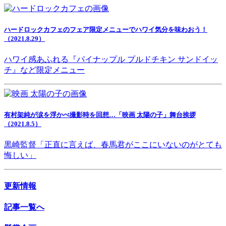
ハードロックカフェのフェア限定メニューでハワイ気分を味わおう！
（2021.8.29）
ハワイ感あふれる『パイナップル プルドチキン サンドイッ
チ』など限定メニュー
有村架純が涙を浮かべ撮影時を回想…「映画 太陽の子」舞台挨拶
（2021.8.5）
黒崎監督「正直に言えば、春馬君がここにいないのがとても
悔しい」
更新情報
記事一覧へ