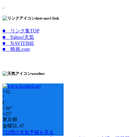
date-navi link
■ リンク集TOP
■ Yahoo!天気
■ NAVITIME
■ 映画.com
weather
+
32
°
C
+
34°
+
25°
東京都
金曜日, 07
7日間の天気予報を見る