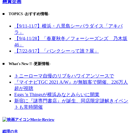
懸賞企画
■ TOPICS -おすすめ情報-
【9/11-11/7】横浜・八景島シーパラダイス「アキパ
ラ」
【9/4-11/28】「春夏秋冬／フォーシーズンズ 乃木坂
46」
【7/22-9/17】「バンクシーって誰？展」
■ What's New !! -更新情報-
トニーローマ自慢のリブをハワイアンソースで
『マイナビTGC 2021 A/W』が無観客で開催、226万人
超が視聴
Eggs 'n Thingsが横浜みなとみらいに開業
新宿に『謎専門書店』が誕生、同店限定謎解きイベン
トも常時開催
Movie-Review
総理の夫