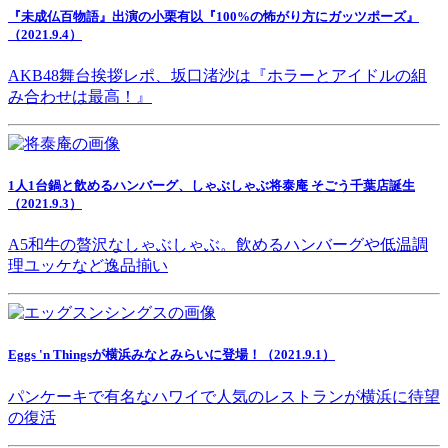
『未成仏百物語』出演の小栗有以『100%の怖がり方にガッツポーズ』
（2021.9.4）
AKB48舞台挨拶レポ、坂口渚沙は『ホラーとアイドルの組
み合わせは最高！』
1人1台鍋と飲めるハンバーグ、しゃぶしゃぶ将泰庵 そごう千葉店誕生
（2021.9.3）
A5和牛の贅沢なしゃぶしゃぶ。飲めるハンバーグや低温調
理ユッケなど逸品揃い
Eggs 'n Thingsが横浜みなとみらいに登場！（2021.9.1）
パンケーキで有名なハワイで人気のレストランが横浜に待望
の復活