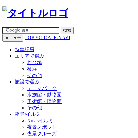
TOKYO DATE-NAVI
メニュー
特集記事
エリアで選ぶ
お台場
横浜
その他
施設で選ぶ
テーマパーク
水族館・動物園
美術館・博物館
その他
夜景/イルミ
Xmasイルミ
夜景スポット
夜景クルーズ