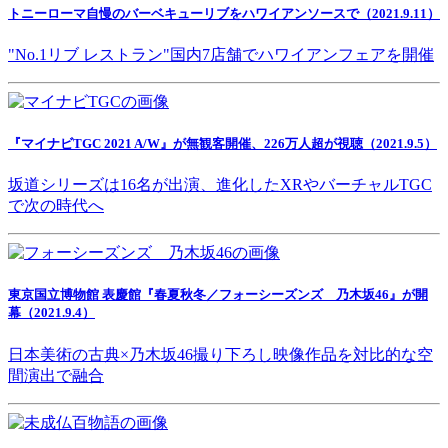
トニーローマ自慢のバーベキューリブをハワイアンソースで（2021.9.11）
"No.1リブ レストラン"国内7店舗でハワイアンフェアを開催
『マイナビTGC 2021 A/W』が無観客開催、226万人超が視聴（2021.9.5）
坂道シリーズは16名が出演、進化したXRやバーチャルTGC
で次の時代へ
東京国立博物館 表慶館『春夏秋冬／フォーシーズンズ 乃木坂46』が開
幕（2021.9.4）
日本美術の古典×乃木坂46撮り下ろし映像作品を対比的な空
間演出で融合