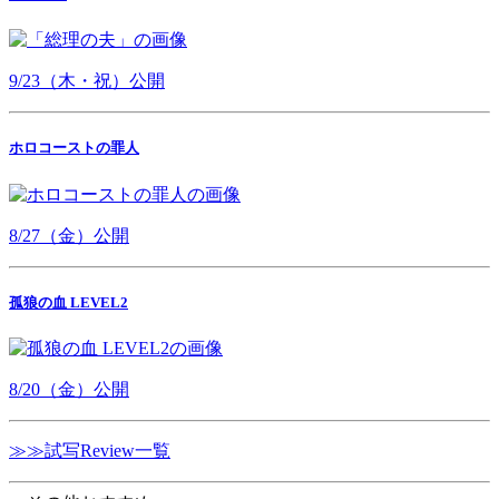
9/23（木・祝）公開
ホロコーストの罪人
8/27（金）公開
孤狼の血 LEVEL2
8/20（金）公開
≫≫試写Review一覧