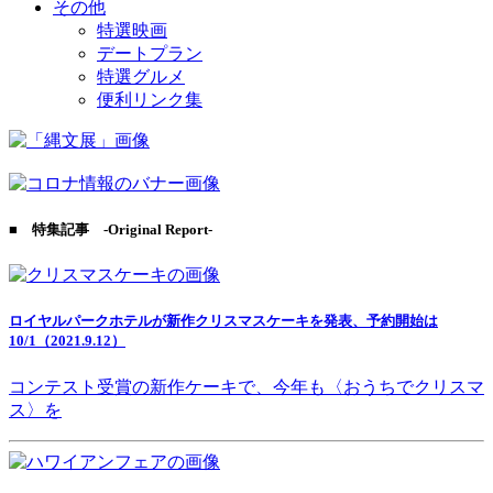
その他
特選映画
デートプラン
特選グルメ
便利リンク集
■ 特集記事 -Original Report-
ロイヤルパークホテルが新作クリスマスケーキを発表、予約開始は
10/1（2021.9.12）
コンテスト受賞の新作ケーキで、今年も〈おうちでクリスマ
ス〉を