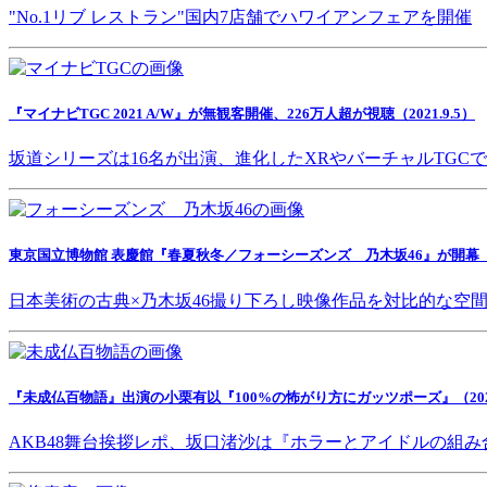
"No.1リブ レストラン"国内7店舗でハワイアンフェアを開催
『マイナビTGC 2021 A/W』が無観客開催、226万人超が視聴（2021.9.5）
坂道シリーズは16名が出演、進化したXRやバーチャルTGC
東京国立博物館 表慶館『春夏秋冬／フォーシーズンズ 乃木坂46』が開幕（202
日本美術の古典×乃木坂46撮り下ろし映像作品を対比的な空
『未成仏百物語』出演の小栗有以『100%の怖がり方にガッツポーズ』（2021.
AKB48舞台挨拶レポ、坂口渚沙は『ホラーとアイドルの組