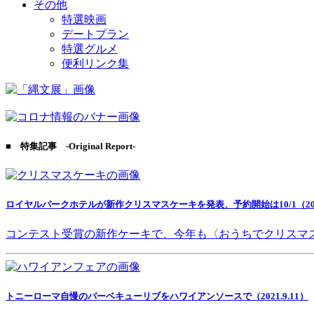
その他
特選映画
デートプラン
特選グルメ
便利リンク集
■ 特集記事 -Original Report-
ロイヤルパークホテルが新作クリスマスケーキを発表、予約開始は10/1（2021
コンテスト受賞の新作ケーキで、今年も〈おうちでクリスマ
トニーローマ自慢のバーベキューリブをハワイアンソースで（2021.9.11）