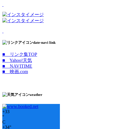
date-navi link
■ リンク集TOP
■ Yahoo!天気
■ NAVITIME
■ 映画.com
weather
+
33
°
C
+
34°