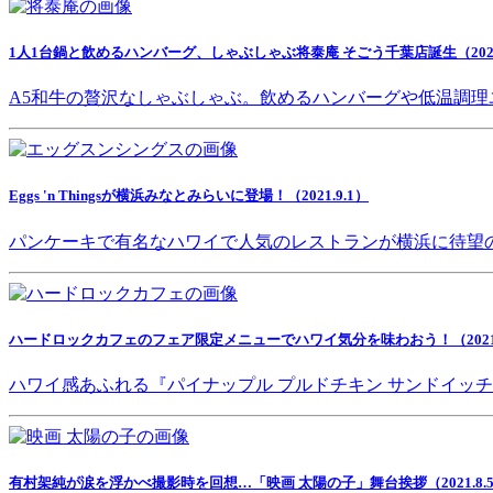
1人1台鍋と飲めるハンバーグ、しゃぶしゃぶ将泰庵 そごう千葉店誕生（2021.
A5和牛の贅沢なしゃぶしゃぶ。飲めるハンバーグや低温調理
Eggs 'n Thingsが横浜みなとみらいに登場！（2021.9.1）
パンケーキで有名なハワイで人気のレストランが横浜に待望
ハードロックカフェのフェア限定メニューでハワイ気分を味わおう！（2021.8
ハワイ感あふれる『パイナップル プルドチキン サンドイッ
有村架純が涙を浮かべ撮影時を回想…「映画 太陽の子」舞台挨拶（2021.8.