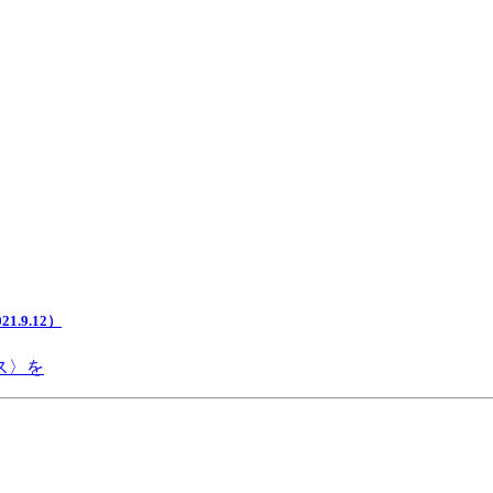
.9.12）
ス〉を