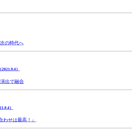
で次の時代へ
1.9.4）
間演出で融合
9.4）
み合わせは最高！』