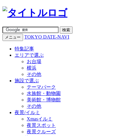
TOKYO DATE-NAVI
メニュー
特集記事
エリアで選ぶ
お台場
横浜
その他
施設で選ぶ
テーマパーク
水族館・動物園
美術館・博物館
その他
夜景/イルミ
Xmasイルミ
夜景スポット
夜景クルーズ