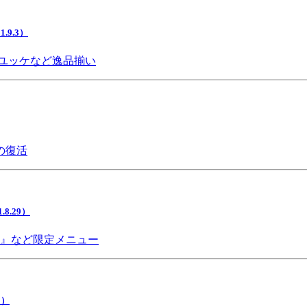
9.3）
ユッケなど逸品揃い
の復活
.29）
チ』など限定メニュー
5）