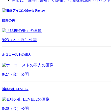
新宿に『謎専門書店』が誕生、同店限定謎解きイベント
Movie-Review
総理の夫
9/23（木・祝）公開
ホロコーストの罪人
8/27（金）公開
孤狼の血 LEVEL2
8/20（金）公開