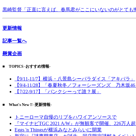
黒崎監督「正直に言えば、春馬君がここにいないのがとても
更新情報
記事一覧へ
懸賞企画
■ TOPICS -おすすめ情報-
【9/11-11/7】横浜・八景島シーパラダイス「アキパラ」
【9/4-11/28】「春夏秋冬／フォーシーズンズ 乃木坂4
【7/22-9/17】「バンクシーって誰？展」
■ What's New !! -更新情報-
トニーローマ自慢のリブをハワイアンソースで
『マイナビTGC 2021 A/W』が無観客で開催、226万人
Eggs 'n Thingsが横浜みなとみらいに開業