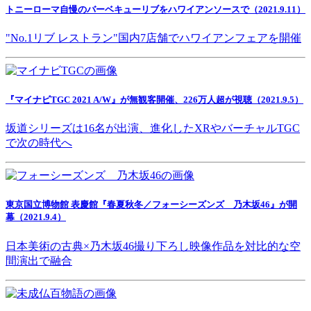
トニーローマ自慢のバーベキューリブをハワイアンソースで（2021.9.11）
"No.1リブ レストラン"国内7店舗でハワイアンフェアを開催
『マイナビTGC 2021 A/W』が無観客開催、226万人超が視聴（2021.9.5）
坂道シリーズは16名が出演、進化したXRやバーチャルTGC
で次の時代へ
東京国立博物館 表慶館『春夏秋冬／フォーシーズンズ 乃木坂46』が開
幕（2021.9.4）
日本美術の古典×乃木坂46撮り下ろし映像作品を対比的な空
間演出で融合