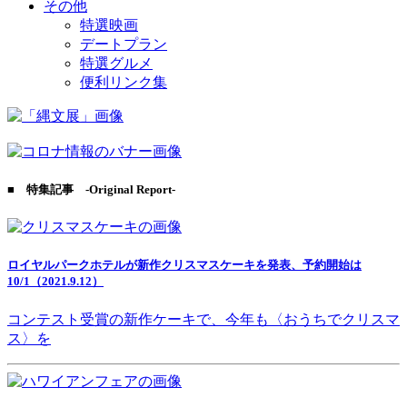
その他
特選映画
デートプラン
特選グルメ
便利リンク集
■ 特集記事 -Original Report-
ロイヤルパークホテルが新作クリスマスケーキを発表、予約開始は
10/1（2021.9.12）
コンテスト受賞の新作ケーキで、今年も〈おうちでクリスマ
ス〉を