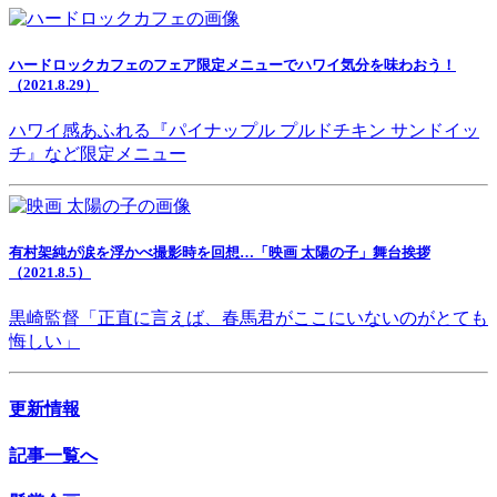
ハードロックカフェのフェア限定メニューでハワイ気分を味わおう！
（2021.8.29）
ハワイ感あふれる『パイナップル プルドチキン サンドイッ
チ』など限定メニュー
有村架純が涙を浮かべ撮影時を回想…「映画 太陽の子」舞台挨拶
（2021.8.5）
黒崎監督「正直に言えば、春馬君がここにいないのがとても
悔しい」
更新情報
記事一覧へ