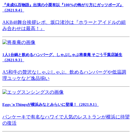
『未成仏百物語』出演の小栗有以『100%の怖がり方にガッツポーズ』
（2021.9.4）
AKB48舞台挨拶レポ、坂口渚沙は『ホラーとアイドルの組
み合わせは最高！』
1人1台鍋と飲めるハンバーグ、しゃぶしゃぶ将泰庵 そごう千葉店誕生
（2021.9.3）
A5和牛の贅沢なしゃぶしゃぶ。飲めるハンバーグや低温調
理ユッケなど逸品揃い
Eggs 'n Thingsが横浜みなとみらいに登場！（2021.9.1）
パンケーキで有名なハワイで人気のレストランが横浜に待望
の復活