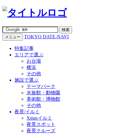
TOKYO DATE-NAVI
メニュー
特集記事
エリアで選ぶ
お台場
横浜
その他
施設で選ぶ
テーマパーク
水族館・動物園
美術館・博物館
その他
夜景/イルミ
Xmasイルミ
夜景スポット
夜景クルーズ