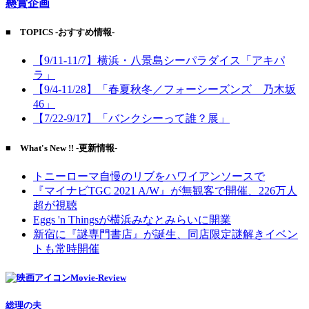
懸賞企画
■ TOPICS -おすすめ情報-
【9/11-11/7】横浜・八景島シーパラダイス「アキパ
ラ」
【9/4-11/28】「春夏秋冬／フォーシーズンズ 乃木坂
46」
【7/22-9/17】「バンクシーって誰？展」
■ What's New !! -更新情報-
トニーローマ自慢のリブをハワイアンソースで
『マイナビTGC 2021 A/W』が無観客で開催、226万人
超が視聴
Eggs 'n Thingsが横浜みなとみらいに開業
新宿に『謎専門書店』が誕生、同店限定謎解きイベン
トも常時開催
Movie-Review
総理の夫