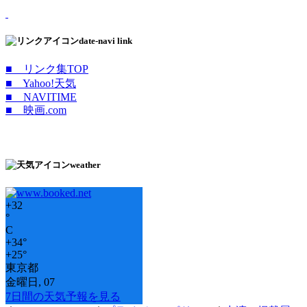
date-navi link
■ リンク集TOP
■ Yahoo!天気
■ NAVITIME
■ 映画.com
weather
+
32
°
C
+
34°
+
25°
東京都
金曜日, 07
7日間の天気予報を見る