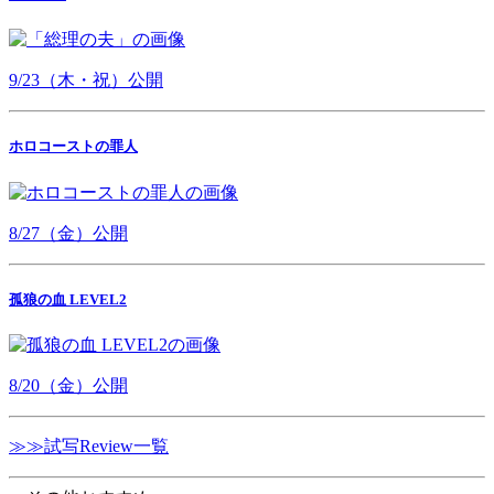
9/23（木・祝）公開
ホロコーストの罪人
8/27（金）公開
孤狼の血 LEVEL2
8/20（金）公開
≫≫試写Review一覧