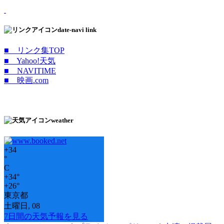
date-navi link
■ リンク集TOP
■ Yahoo!天気
■ NAVITIME
■ 映画.com
weather
+
34
°
C
+
34°
+
26°
東京都
土曜日, 08
7日間の天気予報を見る