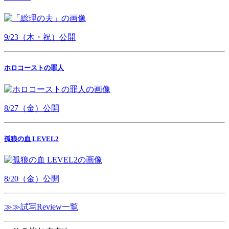
9/23（木・祝）公開
ホロコーストの罪人
8/27（金）公開
孤狼の血 LEVEL2
8/20（金）公開
≫≫試写Review一覧