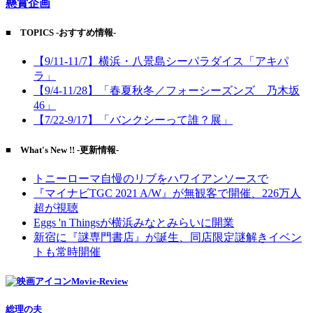
懸賞企画
■ TOPICS -おすすめ情報-
【9/11-11/7】横浜・八景島シーパラダイス「アキパ
ラ」
【9/4-11/28】「春夏秋冬／フォーシーズンズ 乃木坂
46」
【7/22-9/17】「バンクシーって誰？展」
■ What's New !! -更新情報-
トニーローマ自慢のリブをハワイアンソースで
『マイナビTGC 2021 A/W』が無観客で開催、226万人
超が視聴
Eggs 'n Thingsが横浜みなとみらいに開業
新宿に『謎専門書店』が誕生、同店限定謎解きイベン
トも常時開催
Movie-Review
総理の夫