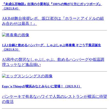
『未成仏百物語』出演の小栗有以『100%の怖がり方にガッツポーズ』
（2021.9.4）
AKB48舞台挨拶レポ、坂口渚沙は『ホラーとアイドルの組
み合わせは最高！』
1人1台鍋と飲めるハンバーグ、しゃぶしゃぶ将泰庵 そごう千葉店誕生
（2021.9.3）
A5和牛の贅沢なしゃぶしゃぶ。飲めるハンバーグや低温調
理ユッケなど逸品揃い
Eggs 'n Thingsが横浜みなとみらいに登場！（2021.9.1）
パンケーキで有名なハワイで人気のレストランが横浜に待望
の復活