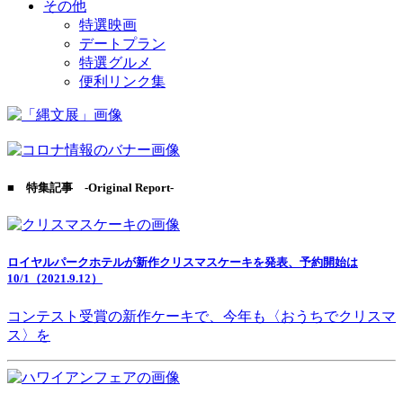
その他
特選映画
デートプラン
特選グルメ
便利リンク集
■ 特集記事 -Original Report-
ロイヤルパークホテルが新作クリスマスケーキを発表、予約開始は
10/1（2021.9.12）
コンテスト受賞の新作ケーキで、今年も〈おうちでクリスマ
ス〉を