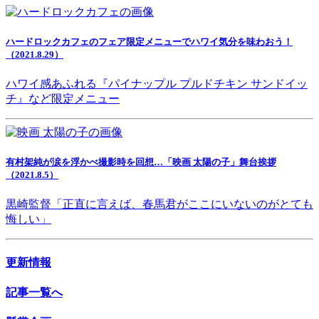
ハードロックカフェのフェア限定メニューでハワイ気分を味わおう！
（2021.8.29）
ハワイ感あふれる『パイナップル プルドチキン サンドイッ
チ』など限定メニュー
有村架純が涙を浮かべ撮影時を回想…「映画 太陽の子」舞台挨拶
（2021.8.5）
黒崎監督「正直に言えば、春馬君がここにいないのがとても
悔しい」
更新情報
記事一覧へ