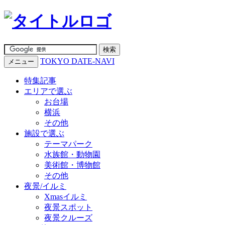
TOKYO DATE-NAVI
メニュー
特集記事
エリアで選ぶ
お台場
横浜
その他
施設で選ぶ
テーマパーク
水族館・動物園
美術館・博物館
その他
夜景/イルミ
Xmasイルミ
夜景スポット
夜景クルーズ