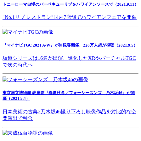
トニーローマ自慢のバーベキューリブをハワイアンソースで（2021.9.11）
"No.1リブ レストラン"国内7店舗でハワイアンフェアを開催
『マイナビTGC 2021 A/W』が無観客開催、226万人超が視聴（2021.9.5）
坂道シリーズは16名が出演、進化したXRやバーチャルTGC
で次の時代へ
東京国立博物館 表慶館『春夏秋冬／フォーシーズンズ 乃木坂46』が開
幕（2021.9.4）
日本美術の古典×乃木坂46撮り下ろし映像作品を対比的な空
間演出で融合