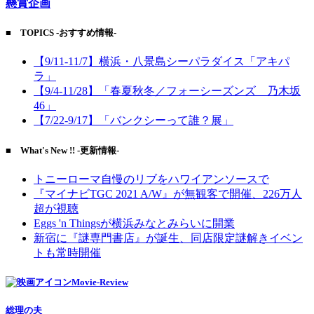
懸賞企画
■ TOPICS -おすすめ情報-
【9/11-11/7】横浜・八景島シーパラダイス「アキパ
ラ」
【9/4-11/28】「春夏秋冬／フォーシーズンズ 乃木坂
46」
【7/22-9/17】「バンクシーって誰？展」
■ What's New !! -更新情報-
トニーローマ自慢のリブをハワイアンソースで
『マイナビTGC 2021 A/W』が無観客で開催、226万人
超が視聴
Eggs 'n Thingsが横浜みなとみらいに開業
新宿に『謎専門書店』が誕生、同店限定謎解きイベン
トも常時開催
Movie-Review
総理の夫