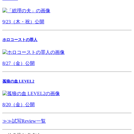
9/23（木・祝）公開
ホロコーストの罪人
8/27（金）公開
孤狼の血 LEVEL2
8/20（金）公開
≫≫試写Review一覧