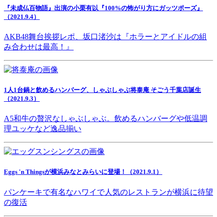
『未成仏百物語』出演の小栗有以『100%の怖がり方にガッツポーズ』
（2021.9.4）
AKB48舞台挨拶レポ、坂口渚沙は『ホラーとアイドルの組
み合わせは最高！』
1人1台鍋と飲めるハンバーグ、しゃぶしゃぶ将泰庵 そごう千葉店誕生
（2021.9.3）
A5和牛の贅沢なしゃぶしゃぶ。飲めるハンバーグや低温調
理ユッケなど逸品揃い
Eggs 'n Thingsが横浜みなとみらいに登場！（2021.9.1）
パンケーキで有名なハワイで人気のレストランが横浜に待望
の復活