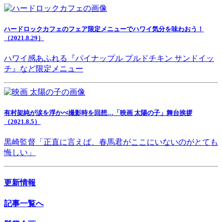
ハードロックカフェのフェア限定メニューでハワイ気分を味わおう！
（2021.8.29）
ハワイ感あふれる『パイナップル プルドチキン サンドイッ
チ』など限定メニュー
有村架純が涙を浮かべ撮影時を回想…「映画 太陽の子」舞台挨拶
（2021.8.5）
黒崎監督「正直に言えば、春馬君がここにいないのがとても
悔しい」
更新情報
記事一覧へ