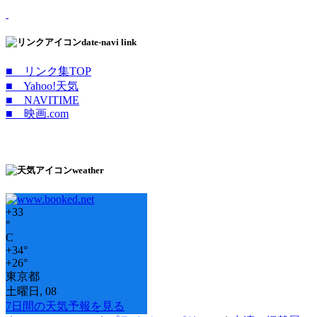
date-navi link
■ リンク集TOP
■ Yahoo!天気
■ NAVITIME
■ 映画.com
weather
+
33
°
C
+
34°
+
26°
東京都
土曜日, 08
7日間の天気予報を見る