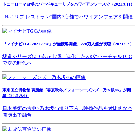
トニーローマ自慢のバーベキューリブをハワイアンソースで（2021.9.11）
"No.1リブ レストラン"国内7店舗でハワイアンフェアを開催
『マイナビTGC 2021 A/W』が無観客開催、226万人超が視聴（2021.9.5）
坂道シリーズは16名が出演、進化したXRやバーチャルTGC
で次の時代へ
東京国立博物館 表慶館『春夏秋冬／フォーシーズンズ 乃木坂46』が開
幕（2021.9.4）
日本美術の古典×乃木坂46撮り下ろし映像作品を対比的な空
間演出で融合