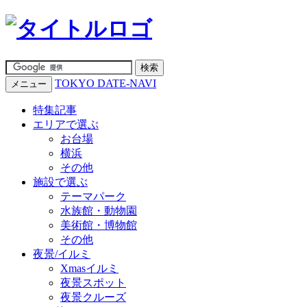
TOKYO DATE-NAVI
メニュー
特集記事
エリアで選ぶ
お台場
横浜
その他
施設で選ぶ
テーマパーク
水族館・動物園
美術館・博物館
その他
夜景/イルミ
Xmasイルミ
夜景スポット
夜景クルーズ