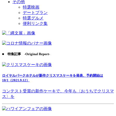
その他
特選映画
デートプラン
特選グルメ
便利リンク集
■ 特集記事 -Original Report-
ロイヤルパークホテルが新作クリスマスケーキを発表、予約開始は
10/1（2021.9.12）
コンテスト受賞の新作ケーキで、今年も〈おうちでクリスマ
ス〉を