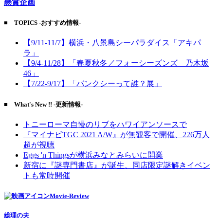
懸賞企画
■ TOPICS -おすすめ情報-
【9/11-11/7】横浜・八景島シーパラダイス「アキパ
ラ」
【9/4-11/28】「春夏秋冬／フォーシーズンズ 乃木坂
46」
【7/22-9/17】「バンクシーって誰？展」
■ What's New !! -更新情報-
トニーローマ自慢のリブをハワイアンソースで
『マイナビTGC 2021 A/W』が無観客で開催、226万人
超が視聴
Eggs 'n Thingsが横浜みなとみらいに開業
新宿に『謎専門書店』が誕生、同店限定謎解きイベン
トも常時開催
Movie-Review
総理の夫