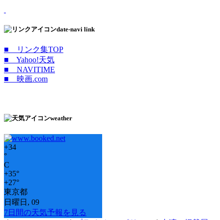
date-navi link
■ リンク集TOP
■ Yahoo!天気
■ NAVITIME
■ 映画.com
weather
+
34
°
C
+
35°
+
27°
東京都
日曜日, 09
7日間の天気予報を見る