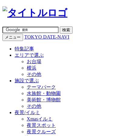
TOKYO DATE-NAVI
メニュー
特集記事
エリアで選ぶ
お台場
横浜
その他
施設で選ぶ
テーマパーク
水族館・動物園
美術館・博物館
その他
夜景/イルミ
Xmasイルミ
夜景スポット
夜景クルーズ