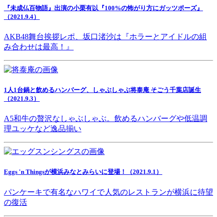
『未成仏百物語』出演の小栗有以『100%の怖がり方にガッツポーズ』
（2021.9.4）
AKB48舞台挨拶レポ、坂口渚沙は『ホラーとアイドルの組
み合わせは最高！』
1人1台鍋と飲めるハンバーグ、しゃぶしゃぶ将泰庵 そごう千葉店誕生
（2021.9.3）
A5和牛の贅沢なしゃぶしゃぶ。飲めるハンバーグや低温調
理ユッケなど逸品揃い
Eggs 'n Thingsが横浜みなとみらいに登場！（2021.9.1）
パンケーキで有名なハワイで人気のレストランが横浜に待望
の復活