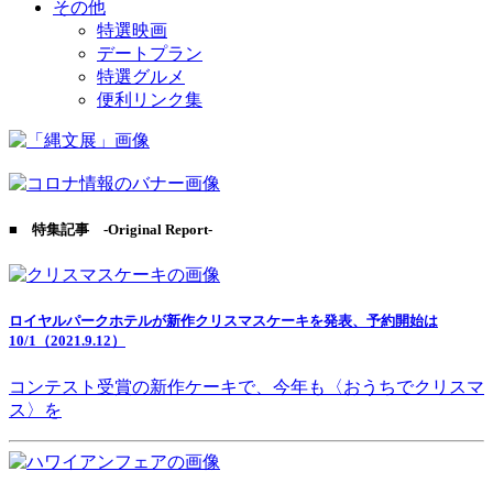
その他
特選映画
デートプラン
特選グルメ
便利リンク集
■ 特集記事 -Original Report-
ロイヤルパークホテルが新作クリスマスケーキを発表、予約開始は
10/1（2021.9.12）
コンテスト受賞の新作ケーキで、今年も〈おうちでクリスマ
ス〉を