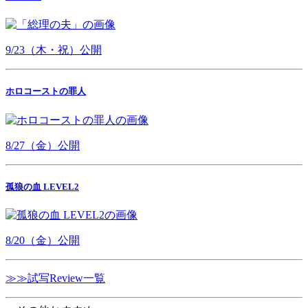
9/23（木・祝）公開
ホロコーストの罪人
8/27（金）公開
孤狼の血 LEVEL2
8/20（金）公開
≫≫試写Review一覧