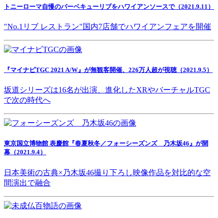
トニーローマ自慢のバーベキューリブをハワイアンソースで（2021.9.11）
"No.1リブ レストラン"国内7店舗でハワイアンフェアを開催
『マイナビTGC 2021 A/W』が無観客開催、226万人超が視聴（2021.9.5）
坂道シリーズは16名が出演、進化したXRやバーチャルTGC
で次の時代へ
東京国立博物館 表慶館『春夏秋冬／フォーシーズンズ 乃木坂46』が開
幕（2021.9.4）
日本美術の古典×乃木坂46撮り下ろし映像作品を対比的な空
間演出で融合