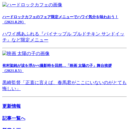
ハードロックカフェのフェア限定メニューでハワイ気分を味わおう！
（2021.8.29）
ハワイ感あふれる『パイナップル プルドチキン サンドイッ
チ』など限定メニュー
有村架純が涙を浮かべ撮影時を回想…「映画 太陽の子」舞台挨拶
（2021.8.5）
黒崎監督「正直に言えば、春馬君がここにいないのがとても
悔しい」
更新情報
記事一覧へ